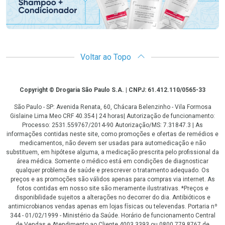
Voltar ao Topo
Copyright
Copyright © Drogaria São Paulo S.A. | CNPJ: 61.412.110/0565-33
São Paulo - SP: Avenida Renata, 60, Chácara Belenzinho - Vila Formosa
Gislaine Lima Meo CRF 40.354 | 24 horas| Autorização de funcionamento:
Processo: 2531.559767/2014-90 Autorização/MS: 7.31847.3 | As
informações contidas neste site, como promoções e ofertas de remédios e
medicamentos, não devem ser usadas para automedicação e não
substituem, em hipótese alguma, a medicação prescrita pelo profissional da
área médica. Somente o médico está em condições de diagnosticar
qualquer problema de saúde e prescrever o tratamento adequado. Os
preços e as promoções são válidos apenas para compras via internet. As
fotos contidas em nosso site são meramente ilustrativas. *Preços e
disponibilidade sujeitos a alterações no decorrer do dia. Antibióticos e
antimicrobianos vendas apenas em lojas físicas ou televendas. Portaria nº
344 - 01/02/1999 - Ministério da Saúde. Horário de funcionamento Central
de Vendas e Atendimento ao Cliente 4003 3393 ou 0800 779 8767 de