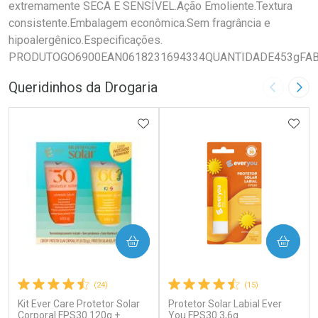
extremamente SECA E SENSÍVEL.Ação Emoliente.Textura
consistente.Embalagem econômica.Sem fragrância e
hipoalergênico.Especificações.
PRODUTOGO6900EAN0618231694334QUANTIDADE453gFABRI
Queridinhos da Drogaria
Imagem A
Pró
ADICIONAR AOS FAVORITOS
ADIC
COMPRAR
COMPRAR
(24)
(15)
Kit Ever Care Protetor Solar
Protetor Solar Labial Ever
Corporal FPS30 120g +
You FPS30 3,6g