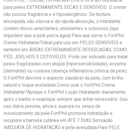
FORTPHIL - CREME HIDRATANTEFortPhil é um hidratante
para peles EXTREMAMENTE SECAS E SENSÍVEIS. O creme
não possui fragrância e é hipoalergênico. De textura
encorpada, não oleosa e de rápida absorção, o hidratante
contém ativos umectantes, emolientes e oclusivos (que
impedem que a pele perca água).Para que serve o FortPhil
Creme Hidratante?Ideal para uso em PELES SENSÍVEIS e
também em ÁREAS EXTREMAMENTE RESSECADAS, COMO
PÉS, JOELHOS E COTOVELOS. Pode ser indicado para tratar
peles fragilizadas com atopia (hipersensibilidade), eczema
(dermatite) ou rosácea (doença inflamatória crônica da pele).
O FortPhil devolve o aspecto saudável da pele, com brilho
natural e toque aveludado.Como usar o FortPhil Creme
Hidratante?Aplique o FortPhil Loção Hidratante diariamente
após o banho e reaplique sempre que achar necessário. Seu
uso diário previne, alivia e suaviza os sinais de
ressecamento da pele.FortPhil promove hidratação e
recupera a barreira cutânea em ATÉ 7 DIAS.Sensação
IMEDIATA DE HIDRATAÇÃO e pele aveludada.Para PELE