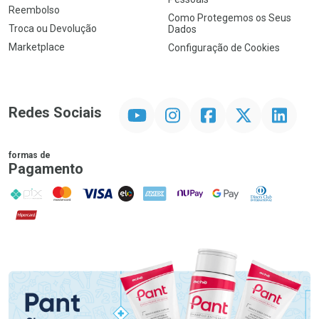
Reembolso
Como Protegemos os Seus
Troca ou Devolução
Dados
Marketplace
Configuração de Cookies
YouTube
Instagram
Facebook
Twitter
Linkedin
Redes Sociais
formas de
Pagamento
PIX
MasterCard
VISA
ELO
AMEX
NuPay
Google Pay
Diners Club
Hipercard
Promoção em Destaque