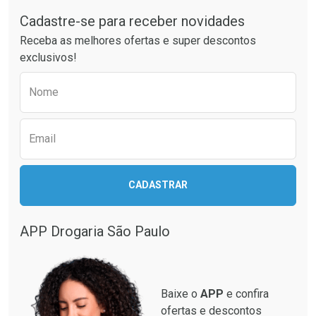
Cadastre-se para receber novidades
Ativar Desconto
Ativar Desconto
Receba as melhores ofertas e super descontos
Comprar sem Desconto
Comprar sem Desconto
exclusivos!
Por R$ 34,90/cada
Por R$ 34,90/cada
Comprar sem Desconto
Comprar sem Desconto
Preencha o formulário abaixo para receber 
Por R$ 34,90/cada
Por R$ 34,90/cada
Nome
Email
CADASTRAR
APP Drogaria São Paulo
Baixe o
APP
e confira
ofertas e descontos