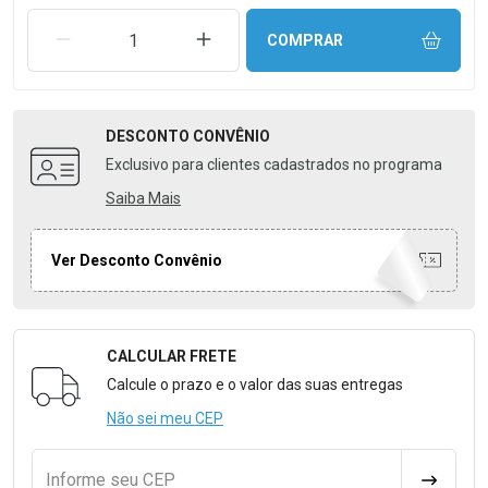
REMOVER UMA UNIDADE
AUMENTAR UMA UNIDADE
COMPRAR
DESCONTO
CONVÊNIO
Exclusivo para clientes cadastrados no programa
Saiba Mais
Ver Desconto Convênio
CALCULAR FRETE
Formulário para Calcular o Frete
Calcule o prazo e o valor das suas entregas
Não sei meu CEP
Informe seu CEP
CALCULA