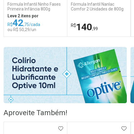
Fórmula Infantil Ninho Fases
Fórmula Infantil Nanlac
Primeira Infância 800g
Comfor 2 Unidades de 800g
Leve 2 itens por
42
140
R$
,75/cada
R$
,99
ou R$ 50,29/un
FECHAR
FECHAR
FEC
FEC
Laboratório
Laboratório
Por Menos
Por Menos
Ativar Desconto
Ativar Desconto
Aproveite Também!
Comprar sem Desconto
Comprar sem Desconto
Comprar sem Desconto
Comprar sem Desconto
ADICIONAR AOS FAVORITOS
ADIC
Por R$ 50,29/cada
Por R$ 140,99/cada
Por R$ 50,29/cada
Por R$ 140,99/cada