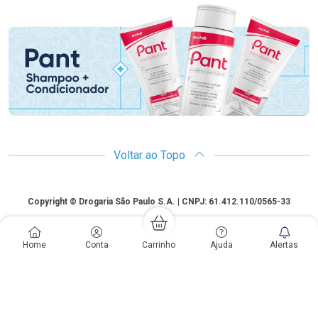
Promoção em Destaque
Voltar ao Topo
Copyright
Copyright © Drogaria São Paulo S.A. | CNPJ: 61.412.110/0565-33
São Paulo - SP: Avenida Renata, 60, Chácara Belenzinho - Vila Formosa
Gislaine Lima Meo CRF 40.354 | 24 horas| Autorização de funcionamento:
Home
Conta
Carrinho
Ajuda
Alertas
Processo: 2531.559767/2014-90 Autorização/MS: 7.31847.3 | As
informações contidas neste site, como promoções e ofertas de remédios e
medicamentos, não devem ser usadas para automedicação e não
substituem, em hipótese alguma, a medicação prescrita pelo profissional da
área médica. Somente o médico está em condições de diagnosticar
qualquer problema de saúde e prescrever o tratamento adequado. Os