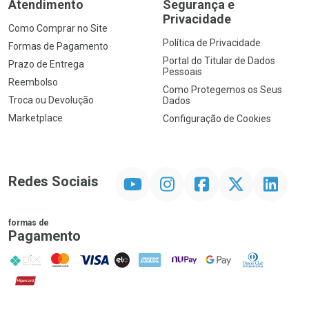
Atendimento
Segurança e
Privacidade
Como Comprar no Site
Política de Privacidade
Formas de Pagamento
Portal do Titular de Dados
Prazo de Entrega
Pessoais
Reembolso
Como Protegemos os Seus
Troca ou Devolução
Dados
Marketplace
Configuração de Cookies
YouTube
Instagram
Facebook
Twitter
Linkedin
Redes Sociais
formas de
Pagamento
PIX
MasterCard
VISA
ELO
AMEX
NuPay
Google Pay
Diners Club
Hipercard