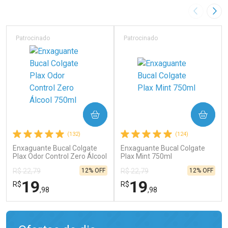
Imagem A
Pró
Patrocinado
Patrocinado
COMPRAR
COMPRAR
(132)
(124)
Enxaguante Bucal Colgate
Enxaguante Bucal Colgate
Plax Odor Control Zero Álcool
Plax Mint 750ml
750ml
12% OFF
12% OFF
R$ 22,79
R$ 22,79
19
19
R$
R$
,98
,98
FECHAR
FECHAR
FEC
FEC
Laboratório
Laboratório