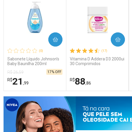
COMPRAR
COMPRAR
(0)
(17)
Sabonete Líquido Johnson's
Vitamina D Addera D3 2000ui
Baby Baunilha 200ml
30 Comprimidos
17% OFF
R$ 26,59
21
88
R$
R$
,99
,86
FECHAR
FECHAR
FEC
FEC
Laboratório
Laboratório
Por Menos
Por Menos