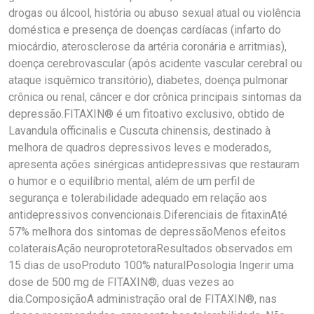
drogas ou álcool, história ou abuso sexual atual ou violência
doméstica e presença de doenças cardíacas (infarto do
miocárdio, aterosclerose da artéria coronária e arritmias),
doença cerebrovascular (após acidente vascular cerebral ou
ataque isquêmico transitório), diabetes, doença pulmonar
crônica ou renal, câncer e dor crônica principais sintomas da
depressão.FITAXIN® é um fitoativo exclusivo, obtido de
Lavandula officinalis e Cuscuta chinensis, destinado à
melhora de quadros depressivos leves e moderados,
apresenta ações sinérgicas antidepressivas que restauram
o humor e o equilíbrio mental, além de um perfil de
segurança e tolerabilidade adequado em relação aos
antidepressivos convencionais.Diferenciais de fitaxinAté
57% melhora dos sintomas de depressãoMenos efeitos
colateraisAção neuroprotetoraResultados observados em
15 dias de usoProduto 100% naturalPosologia Ingerir uma
dose de 500 mg de FITAXIN®, duas vezes ao
dia.ComposiçãoA administração oral de FITAXIN®, nas