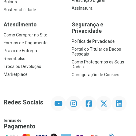
Prescrição Digital
Bulário
Assinatura
Sustentabilidade
Atendimento
Segurança e
Privacidade
Como Comprar no Site
Política de Privacidade
Formas de Pagamento
Portal do Titular de Dados
Prazo de Entrega
Pessoais
Reembolso
Como Protegemos os Seus
Troca ou Devolução
Dados
Marketplace
Configuração de Cookies
YouTube
Instagram
Facebook
Twitter
Linkedin
Redes Sociais
formas de
Pagamento
PIX
MasterCard
VISA
ELO
AMEX
NuPay
Google Pay
Diners Club