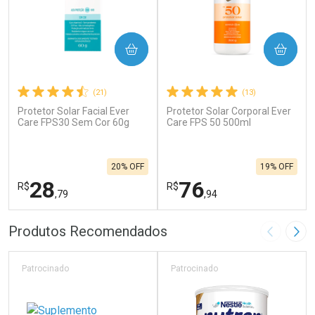
COMPRAR
COMPRAR
(21)
(13)
Protetor Solar Facial Ever
Protetor Solar Corporal Ever
Care FPS30 Sem Cor 60g
Care FPS 50 500ml
20% OFF
19% OFF
28
76
R$
R$
,79
,94
FECHAR
F
FECHAR
F
Produtos Recomendados
Imagem A
Pró
Laboratório
Laboratório
Por Menos
Por Menos
Patrocinado
Patrocinado