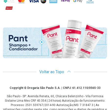
Hipercard
Promoção em Destaque
Voltar ao Topo
Copyright
Copyright © Drogaria São Paulo S.A. | CNPJ: 61.412.110/0565-33
São Paulo - SP: Avenida Renata, 60, Chácara Belenzinho - Vila Formosa
Gislaine Lima Meo CRF 40.354 | 24 horas| Autorização de funcionamento:
Processo: 2531.559767/2014-90 Autorização/MS: 7.31847.3 | As
informações contidas neste site, como promoções e ofertas de remédios e