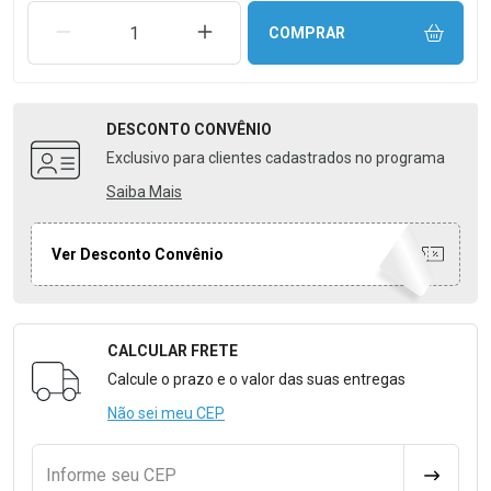
REMOVER UMA UNIDADE
AUMENTAR UMA UNIDADE
COMPRAR
DESCONTO
CONVÊNIO
Exclusivo para clientes cadastrados no programa
Saiba Mais
Ver Desconto Convênio
CALCULAR FRETE
Formulário para Calcular o Frete
Calcule o prazo e o valor das suas entregas
Não sei meu CEP
Informe seu CEP
CALCULA