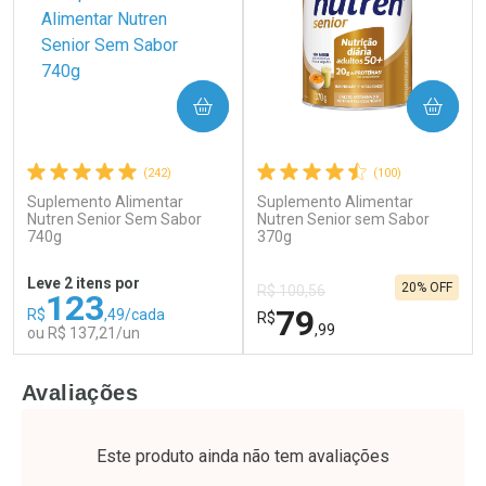
COMPRAR
COMPRAR
(242)
(100)
Suplemento Alimentar
Suplemento Alimentar
Ativar Desconto
Ativar Desconto
Nutren Senior Sem Sabor
Nutren Senior sem Sabor
740g
Comprar sem Desconto
370g
Comprar sem Desconto
Por R$ 28,79/cada
Por R$ 76,94/cada
Comprar sem Desconto
Comprar sem Desconto
Leve 2 itens por
20% OFF
Por R$ 28,79/cada
Por R$ 76,94/cada
R$ 100,56
123
79
R$
,49/cada
R$
,99
ou R$ 137,21/un
FECHAR
F
FECHAR
F
Avaliações
Laboratório
Laboratório
Por Menos
Por Menos
Este produto ainda não tem avaliações