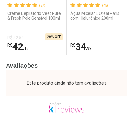
(27)
(45)
Creme Depilatório Veet Pure
Água Micelar L'Oréal Paris
Ativar Desconto
Ativar Desconto
& Fresh Pele Sensível 100ml
com Hialurônico 200ml
Comprar sem Desconto
Comprar sem Desconto
Por R$ 28,79/cada
Por R$ 55,19/cada
Comprar sem Desconto
Comprar sem Desconto
20% OFF
Por R$ 28,79/cada
Por R$ 55,19/cada
R$ 52,59
42
34
R$
R$
,13
,99
FECHAR
F
FECHAR
F
Avaliações
Laboratório
Laboratório
Por Menos
Por Menos
Este produto ainda não tem avaliações