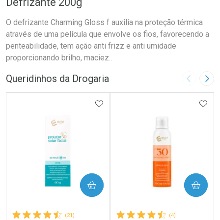
Defrizante 200g
O defrizante Charming Gloss f auxilia na proteção térmica
através de uma película que envolve os fios, favorecendo a
penteabilidade, tem ação anti frizz e anti umidade
proporcionando brilho, maciez..
Queridinhos da Drogaria
Imagem A
Pró
ADICIONAR AOS FAVORITOS
ADIC
COMPRAR
COMPRAR
(21)
(4)