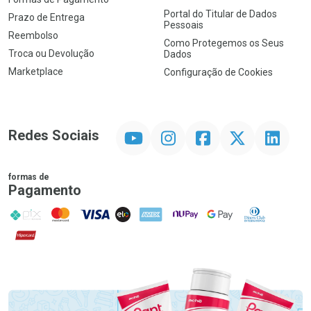
Portal do Titular de Dados
Prazo de Entrega
Pessoais
Reembolso
Como Protegemos os Seus
Troca ou Devolução
Dados
Marketplace
Configuração de Cookies
YouTube
Instagram
Facebook
Twitter
Linkedin
Redes Sociais
formas de
Pagamento
PIX
MasterCard
VISA
ELO
AMEX
NuPay
Google Pay
Diners Club
Hipercard
Promoção em Destaque