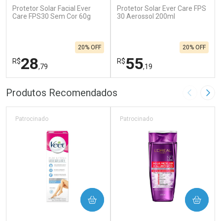
Protetor Solar Facial Ever
Protetor Solar Ever Care FPS
Care FPS30 Sem Cor 60g
30 Aerossol 200ml
20% OFF
20% OFF
28
55
R$
R$
,79
,19
FECHAR
F
FECHAR
F
Produtos Recomendados
Imagem A
Pró
Laboratório
Laboratório
Por Menos
Por Menos
Patrocinado
Patrocinado
COMPRAR
COMPRAR