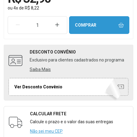
ou
4
x
de
R$ 8,22
REMOVER UMA UNIDADE
AUMENTAR UMA UNIDADE
COMPRAR
DESCONTO
CONVÊNIO
Exclusivo para clientes cadastrados no programa
Saiba Mais
Ver Desconto Convênio
CALCULAR FRETE
Formulário para Calcular o Frete
Calcule o prazo e o valor das suas entregas
Não sei meu CEP