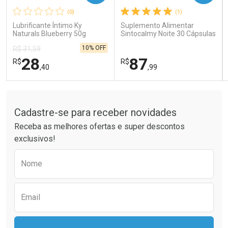
(0)
(1)
Comprar sem Desconto
Comprar sem Desconto
Comprar sem Desconto
Comprar sem Desconto
Lubrificante Íntimo Ky
Suplemento Alimentar
Por R$ 189,99/cada
Por R$ 26,99/cada
Por R$ 189,99/cada
Por R$ 26,99/cada
Naturals Blueberry 50g
Sintocalmy Noite 30 Cápsulas
10% OFF
R$ 31,59
28
87
R$
R$
,40
,99
Tudo sobre a Drogaria São Paulo
FECHAR
FECHAR
FEC
FEC
Laboratório
Laboratório
Por Menos
Por Menos
Cadastre-se para receber novidades
Receba as melhores ofertas e super descontos
exclusivos!
Preencha o formulário abaixo para receber 
Nome
Email
Ativar Desconto
Ativar Desconto