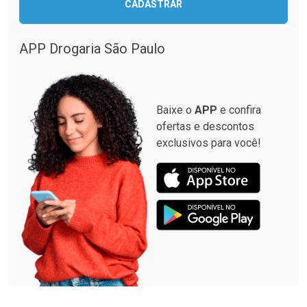
CADASTRAR
Comprar sem Desconto
Comprar sem Desconto
Comprar sem Desconto
Comprar sem Desconto
Por R$ 28,40/cada
Por R$ 87,99/cada
Por R$ 28,40/cada
Por R$ 87,99/cada
APP Drogaria São Paulo
Baixe o
APP
e confira
ofertas e descontos
exclusivos para você!