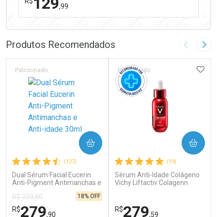
129
R$
,99
FECHAR
FECHAR
Dermaclub
Por Menos
Produtos Recomendados
Imagem A
Pró
ADIC
Patrocinado
Patrocinado
Ativar Desconto
COMPRAR
COMPRAR
Comprar sem Desconto
Comprar sem Desconto
(127)
(19)
Por R$ 129,99/cada
Por R$ 129,99/cada
Dual Sérum Facial Eucerin
Sérum Anti-Idade Colágeno
Anti-Pigment Antimanchas e
Vichy Liftactiv Colagenn
Anti-idade 30ml
Specialist 30ml
18% OFF
R$ 339,90
279
279
R$
R$
,90
,59