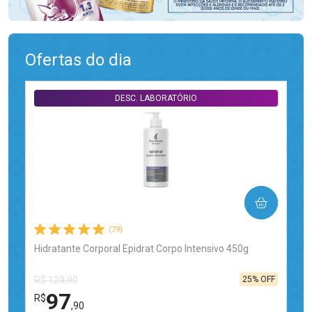
Ofertas do dia
DESC. LABORATÓRIO
COMPRAR
(79)
Hidratante Corporal Epidrat Corpo Intensivo 450g
25% OFF
R$ 129,90
97
R$
,90