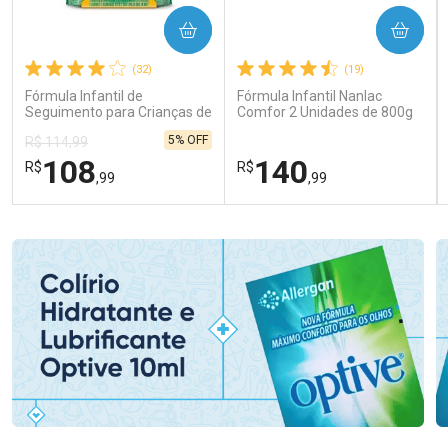
COMPRAR
COMPRAR
(32)
(19)
Fórmula Infantil de
Fórmula Infantil Nanlac
Seguimento para Crianças de
Comfor 2 Unidades de 800g
Primeira Infância Nestonutri
5% OFF
R$ 114,99
2 Unidades de 800g cada
108
140
R$
R$
,99
,99
FECHAR
FECHAR
FEC
FEC
Laboratório
Laboratório
Por Menos
Por Menos
Ativar Desconto
Ativar Desconto