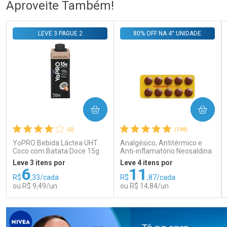
Aproveite Também!
Comprar sem Desconto
Comprar sem Desconto
Comprar sem Desconto
Comprar sem Desconto
LEVE 3 PAGUE 2
80% OFF NA 4° UNIDADE
Por R$ 108,99/cada
Por R$ 140,99/cada
Por R$ 108,99/cada
Por R$ 140,99/cada
COMPRAR
COMPRAR
(6)
(148)
YoPRO Bebida Láctea UHT
Analgésico, Antitérmico e
Coco com Batata Doce 15g
Anti-inflamatório Neosaldina
de proteínas 250ml
30mg + 300mg + 30mg 10
Leve 3 itens por
Leve 4 itens por
Drágeas
6
11
R$
,33/cada
R$
,87/cada
ou R$ 9,49/un
ou R$ 14,84/un
FECHAR
FECHAR
FEC
FEC
Laboratório
Laboratório
Por Menos
Por Menos