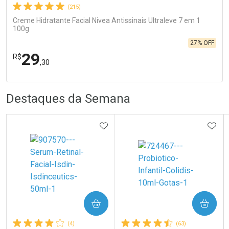
(215)
Creme Hidratante Facial Nivea Antissinais Ultraleve 7 em 1
100g
27% OFF
29
R$
,30
R
R
FECHA
FECHA
Destaques da Semana
Laboratório
Por Menos
ADICIONAR AOS FAVORITOS
ADIC
Ativar Desconto
COMPRAR
COMPRAR
(4)
(63)