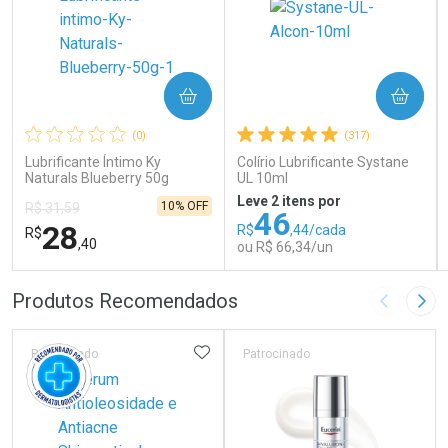
COMPRAR
COMPRAR
(0)
(317)
Lubrificante Íntimo Ky
Colírio Lubrificante Systane
Naturals Blueberry 50g
UL 10ml
Leve 2 itens por
10% OFF
R$ 31,59
46
28
R$
,44/cada
R$
,40
ou R$ 66,34/un
FECHAR
FECHAR
FEC
FEC
Produtos Recomendados
Imagem A
Pró
Laboratório
Laboratório
Por Menos
Por Menos
ADICIONAR AOS FAVORITOS
Patrocinado
Patrocinado