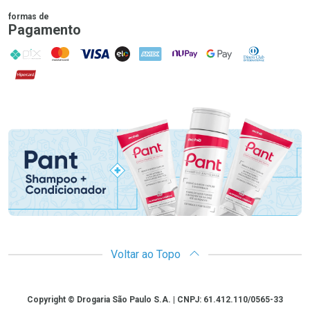
formas de
Pagamento
PIX
MasterCard
VISA
ELO
AMEX
NuPay
Google Pay
Diners Club
Hipercard
Promoção em Destaque
Voltar ao Topo
Copyright
Copyright © Drogaria São Paulo S.A. | CNPJ: 61.412.110/0565-33