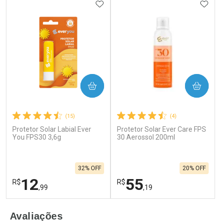
ADICIONAR AOS FAVORITOS
ADIC
COMPRAR
COMPRAR
(15)
(4)
Protetor Solar Labial Ever
Protetor Solar Ever Care FPS
You FPS30 3,6g
30 Aerossol 200ml
32% OFF
20% OFF
12
55
R$
R$
,99
,19
FECHAR
F
FECHAR
F
Avaliações