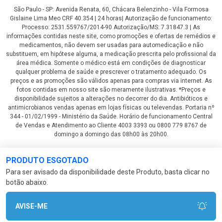
São Paulo - SP: Avenida Renata, 60, Chácara Belenzinho - Vila Formosa
Gislaine Lima Meo CRF 40.354 | 24 horas| Autorização de funcionamento:
Processo: 2531.559767/2014-90 Autorização/MS: 7.31847.3 | As
informações contidas neste site, como promoções e ofertas de remédios e
medicamentos, não devem ser usadas para automedicação e não
substituem, em hipótese alguma, a medicação prescrita pelo profissional da
área médica. Somente o médico está em condições de diagnosticar
qualquer problema de saúde e prescrever o tratamento adequado. Os
preços e as promoções são válidos apenas para compras via internet. As
fotos contidas em nosso site são meramente ilustrativas. *Preços e
disponibilidade sujeitos a alterações no decorrer do dia. Antibióticos e
antimicrobianos vendas apenas em lojas físicas ou televendas. Portaria nº
344 - 01/02/1999 - Ministério da Saúde. Horário de funcionamento Central
de Vendas e Atendimento ao Cliente 4003 3393 ou 0800 779 8767 de
domingo a domingo das 08h00 às 20h00.
LGPD Aceite os Cookies
PRODUTO ESGOTADO
Para ser avisado da disponibilidade deste Produto, basta clicar no
botão abaixo.
AVISE-ME