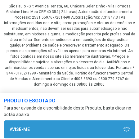
São Paulo - SP: Avenida Renata, 60, Chácara Belenzinho - Vila Formosa
Gislaine Lima Meo CRF 40.354 | 24 horas| Autorização de funcionamento:
Processo: 2531.559767/2014-90 Autorização/MS: 7.31847.3 | As
informações contidas neste site, como promoções e ofertas de remédios e
medicamentos, não devem ser usadas para automedicação e não
substituem, em hipótese alguma, a medicação prescrita pelo profissional da
área médica. Somente o médico está em condições de diagnosticar
qualquer problema de saúde e prescrever o tratamento adequado. Os
preços e as promoções são válidos apenas para compras via internet. As
fotos contidas em nosso site são meramente ilustrativas. *Preços e
disponibilidade sujeitos a alterações no decorrer do dia. Antibióticos e
antimicrobianos vendas apenas em lojas físicas ou televendas. Portaria nº
344 - 01/02/1999 - Ministério da Saúde. Horário de funcionamento Central
de Vendas e Atendimento ao Cliente 4003 3393 ou 0800 779 8767 de
domingo a domingo das 08h00 às 20h00.
LGPD Aceite os Cookies
PRODUTO ESGOTADO
Para ser avisado da disponibilidade deste Produto, basta clicar no
botão abaixo.
AVISE-ME