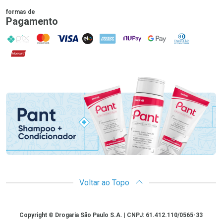
formas de
Pagamento
PIX
MasterCard
VISA
ELO
AMEX
NuPay
Google Pay
Diners Club
Hipercard
Promoção em Destaque
Voltar ao Topo
Copyright
Copyright © Drogaria São Paulo S.A. | CNPJ: 61.412.110/0565-33