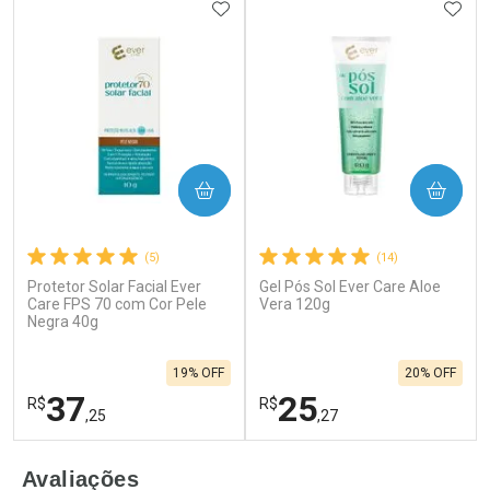
ADICIONAR AOS FAVORITOS
ADIC
COMPRAR
COMPRAR
(5)
(14)
Protetor Solar Facial Ever
Gel Pós Sol Ever Care Aloe
Care FPS 70 com Cor Pele
Vera 120g
Negra 40g
19% OFF
20% OFF
37
25
R$
R$
,25
,27
FECHAR
F
FECHAR
F
Avaliações