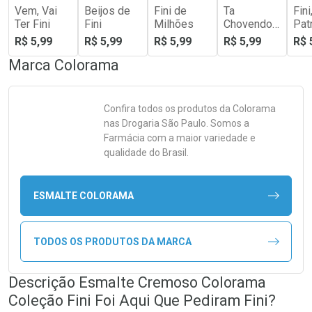
Vem, Vai
Beijos de
Fini de
Ta
Fin
Ter Fini
Fini
Milhões
Chovendo
Pat
Fini
R$ 5,99
R$ 5,99
R$ 5,99
R$ 5,99
R$ 
Marca
Colorama
Confira todos os produtos da
Colorama
nas Drogaria São Paulo. Somos a
Farmácia com a maior variedade e
qualidade do Brasil.
ESMALTE COLORAMA
TODOS OS PRODUTOS DA MARCA
Descrição Esmalte Cremoso Colorama
Coleção Fini Foi Aqui Que Pediram Fini?