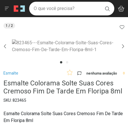
Drogaria São Paulo
Menu
Aces
Ir direto para a home
O que você precisa?
V
i
BUSCAR
Navegue pela página
Ir direto para o conteúdo
Faça a sua busca
Ir direto para a busca
Ir direto para a conta
AD
1
/ 2
Ir direto para a ajuda
Ir direto para a notificações
Ir direto para o carrinho
Ir direto para o menu
Breadcrumb
Esmalte
nenhuma avaliação
0
Esmalte Colorama Solte Suas Cores
Cremoso Fim De Tarde Em Floripa 8ml
823465
Esmalte Colorama Solte Suas Cores Cremoso Fim De Tarde
Em Floripa 8ml