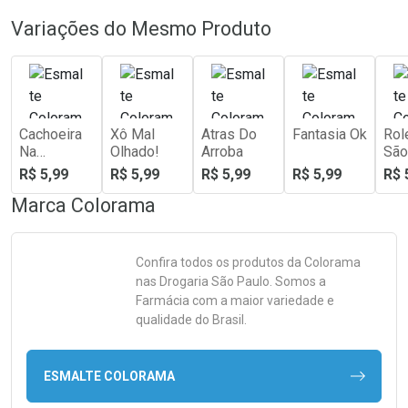
Variações do Mesmo Produto
Cachoeira
Xô Mal
Atras Do
Fantasia Ok
Rol
Na
Olhado!
Arroba
São
Chapada
R$ 5,99
R$ 5,99
R$ 5,99
R$ 5,99
R$ 
Marca
Colorama
Confira todos os produtos da
Colorama
nas Drogaria São Paulo. Somos a
Farmácia com a maior variedade e
qualidade do Brasil.
ESMALTE COLORAMA