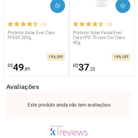
COMPRAR
COMPRAR
(11)
(12)
Protetor Solar Ever Care
Protetor Solar Facial Ever
FPS50 200g
Care FPS 70 com Cor Claro
40g
19% OFF
19% OFF
49
37
R$
R$
,89
,25
FECHAR
F
FECHAR
F
Avaliações
Laboratório
Laboratório
Por Menos
Por Menos
Este produto ainda não tem avaliações