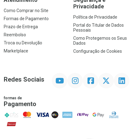
Privacidade
Como Comprar no Site
Política de Privacidade
Formas de Pagamento
Portal do Titular de Dados
Prazo de Entrega
Pessoais
Reembolso
Como Protegemos os Seus
Troca ou Devolução
Dados
Marketplace
Configuração de Cookies
YouTube
Instagram
Facebook
Twitter
Linkedin
Redes Sociais
formas de
Pagamento
PIX
MasterCard
VISA
ELO
AMEX
NuPay
Google Pay
Diners Club
Hipercard