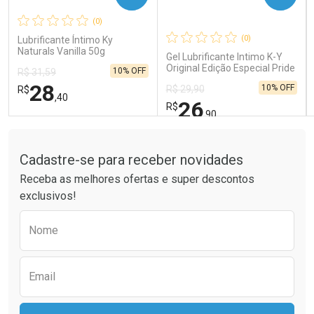
(0)
Comprar sem Desconto
Comprar sem Desconto
Comprar sem Desconto
Comprar sem Desconto
(0)
Lubrificante Íntimo Ky
Por R$ 41,99/cada
Por R$ 189,99/cada
Por R$ 41,99/cada
Por R$ 189,99/cada
Naturals Vanilla 50g
Gel Lubrificante Intimo K-Y
Original Edição Especial Pride
10% OFF
R$ 31,59
50g
28
10% OFF
R$ 29,90
R$
,40
26
R$
,90
Tudo sobre a Drogaria São Paulo
FECHAR
FECHAR
FEC
FEC
Laboratório
Laboratório
Por Menos
Por Menos
Cadastre-se para receber novidades
Receba as melhores ofertas e super descontos
exclusivos!
Preencha o formulário abaixo para receber 
Nome
Email
Ativar Desconto
Ativar Desconto