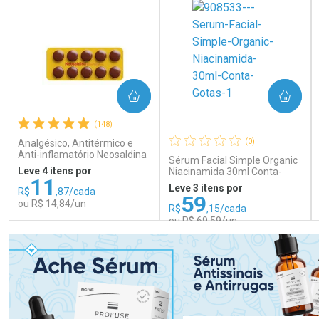
COMPRAR
COMPRAR
(148)
(0)
Analgésico, Antitérmico e
Anti-inflamatório Neosaldina
Sérum Facial Simple Organic
30mg + 300mg + 30mg 10
Leve 4 itens por
Niacinamida 30ml Conta-
Drágeas
11
Gotas
Leve 3 itens por
R$
,87/cada
59
ou R$ 14,84/un
R$
,15/cada
ou R$ 69,59/un
FECHAR
FECHAR
FEC
FEC
Laboratório
Laboratório
Por Menos
Por Menos