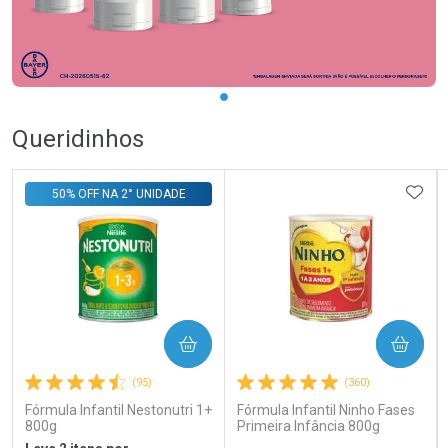
Queridinhos
ADIC
50% OFF NA 2° UNIDADE
COMPRAR
COMPRAR
(95)
(360)
Fórmula Infantil Nestonutri 1+
Fórmula Infantil Ninho Fases
800g
Primeira Infância 800g