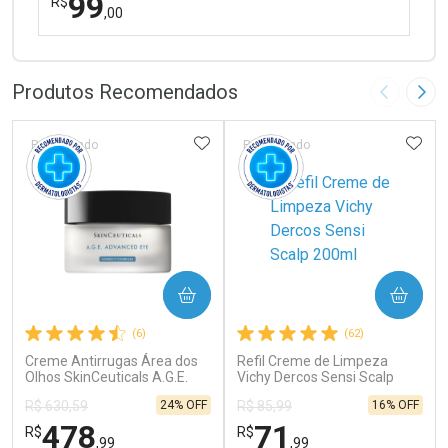
99
R$
,00
FECHAR
FECHAR
Laboratório
Por Menos
Produtos Recomendados
Imagem A
Pró
ADICIONAR AOS FAVORITOS
ADIC
Patrocinado
Patrocinado
Ativar Desconto
COMPRAR
COMPRAR
Comprar sem Desconto
Comprar sem Desconto
(6)
(62)
Por R$ 99,00/cada
Por R$ 99,00/cada
Creme Antirrugas Área dos
Refil Creme de Limpeza
Olhos SkinCeuticals A.G.E.
Vichy Dercos Sensi Scalp
Advanced Eye 15ml
200ml
24% OFF
16% OFF
R$ 630,59
R$ 85,99
478
71
R$
R$
,99
,99