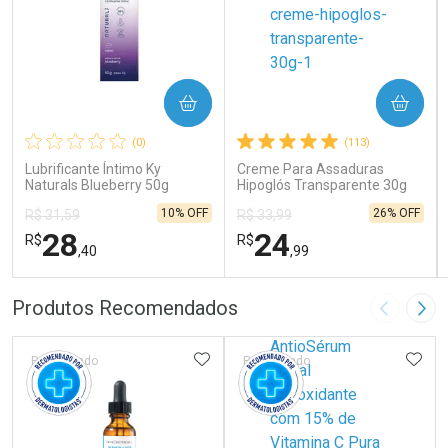
COMPRAR
COMPRAR
(0)
(113)
Lubrificante Íntimo Ky
Creme Para Assaduras
Naturals Blueberry 50g
Hipoglós Transparente 30g
10% OFF
26% OFF
R$ 31,59
R$ 33,99
28
24
R$
R$
,40
,99
FECHAR
FECHAR
FEC
FEC
Produtos Recomendados
Imagem A
Pró
Laboratório
Laboratório
Por Menos
Por Menos
ADICIONAR AOS FAVORITOS
ADIC
Patrocinado
Patrocinado