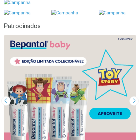
Patrocinados
Imagem Anterior
Pr