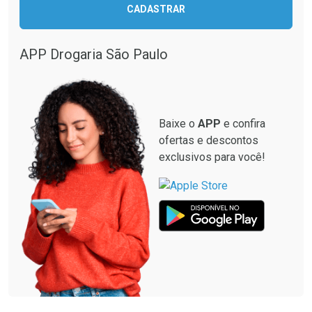
CADASTRAR
Comprar sem Desconto
Comprar sem Desconto
Comprar sem Desconto
Comprar sem Desconto
Por R$ 28,40/cada
Por R$ 26,90/cada
Por R$ 28,40/cada
Por R$ 26,90/cada
APP Drogaria São Paulo
Baixe o
APP
e confira
ofertas e descontos
exclusivos para você!