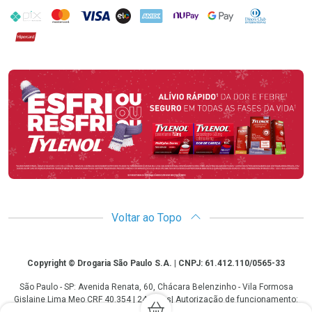
PIX
MasterCard
VISA
ELO
AMEX
NuPay
Google Pay
Diners Club
Hipercard
Promoção em Destaque
Voltar ao Topo
Copyright
Copyright © Drogaria São Paulo S.A. | CNPJ: 61.412.110/0565-33
São Paulo - SP: Avenida Renata, 60, Chácara Belenzinho - Vila Formosa
Gislaine Lima Meo CRF 40.354 | 24 horas| Autorização de funcionamento:
Processo: 2531.559767/2014-90 Autorização/MS: 7.31847.3 | As