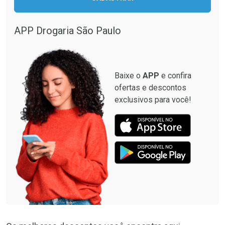
Ativar Desconto
Comprar sem Desconto
APP Drogaria São Paulo
Comprar sem Desconto
Por R$ 199,90/cada
Por R$ 199,90/cada
Baixe o
APP
e confira
ofertas e descontos
exclusivos para você!