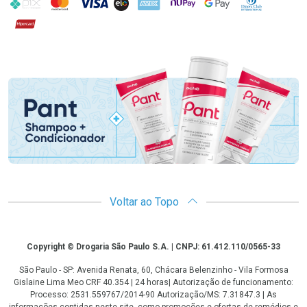
PIX
MasterCard
VISA
ELO
AMEX
NuPay
Google Pay
Diners Club
Hipercard
Promoção em Destaque
Voltar ao Topo
Copyright
Copyright © Drogaria São Paulo S.A. | CNPJ: 61.412.110/0565-33
São Paulo - SP: Avenida Renata, 60, Chácara Belenzinho - Vila Formosa
Gislaine Lima Meo CRF 40.354 | 24 horas| Autorização de funcionamento:
Processo: 2531.559767/2014-90 Autorização/MS: 7.31847.3 | As