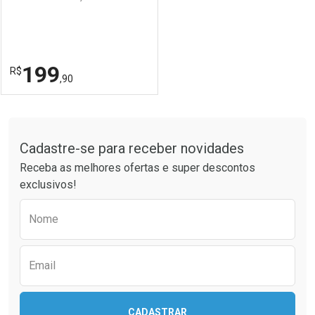
199
R$
,90
FECHAR
FECHAR
Tudo sobre a Drogaria São Paulo
Cadastre-se para receber novidades
Laboratório
Por Menos
Receba as melhores ofertas e super descontos
exclusivos!
Preencha o formulário abaixo para receber 
Nome
Email
CADASTRAR