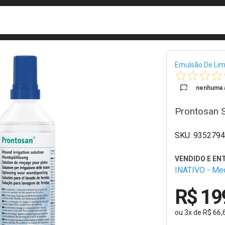
busca
isa?
Bread
Emulsão De Li
nenhuma a
Prontosan 
9352794
INATIVO - M
R$ 19
ou
3
x
de
R$ 66,