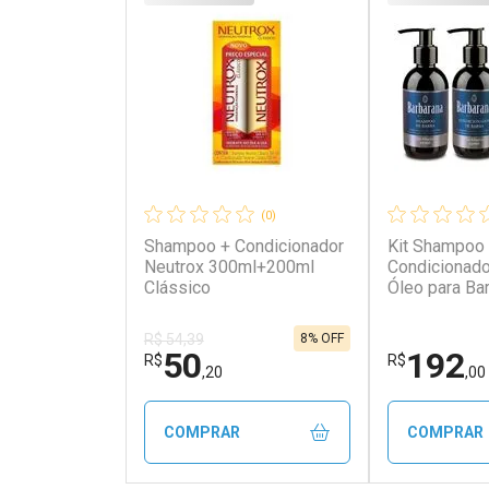
(0)
Shampoo + Condicionador
Kit Shampoo
Neutrox 300ml+200ml
Condicionado
Clássico
Óleo para Ba
Kingdom Bar
8% OFF
R$ 54,39
50
192
R$
R$
,20
,00
COMPRAR
COMPRAR