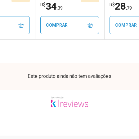
34
28
R$
R$
,39
,79
COMPRAR
COMPRAR
FECHAR
FECHAR
FECHAR
FECHAR
rio
Laboratório
Laborató
os
Por Menos
Por Men
Este produto ainda não tem avaliações