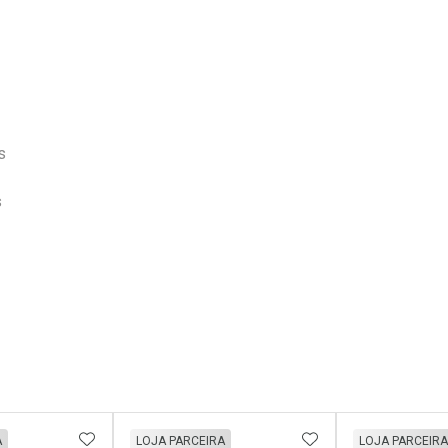
s
s
FAVORITOS
ADICIONAR AOS FAVORITOS
ADICIONAR AOS 
A
LOJA PARCEIRA
LOJA PARCEIRA