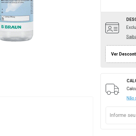
DES
Excl
Saib
Ver Descont
CAL
Formulári
Calc
Não 
Informe se