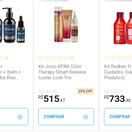
(0)
(0)
 +
Kit Joico KPAK Color
Kit Redken F
r + Balm +
Therapy Smart Release
Cuidados Diár
rba Blue
Luster Lock Trio
Produtos)
barana
25% OFF
R$ 687,30
R$ 978,54
515
733
R$
R$
,47
,90
COMPRAR
COMPRAR