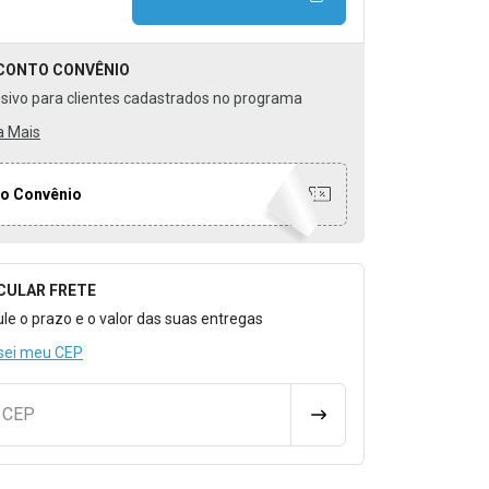
CONTO
CONVÊNIO
usivo para clientes cadastrados no programa
a Mais
o Convênio
CULAR FRETE
o para Calcular o Frete
ule o prazo e o valor das suas entregas
sei meu CEP
u CEP
CALCULAR FRETE