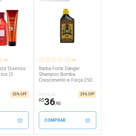
(0)
(0)
rizz Dismiss
Barba Forte Danger
ios (3
Shampoo Bomba
Crescimento e Força 250
ml
25% OFF
25% OFF
R$ 49,20
36
R$
,90
COMPRAR