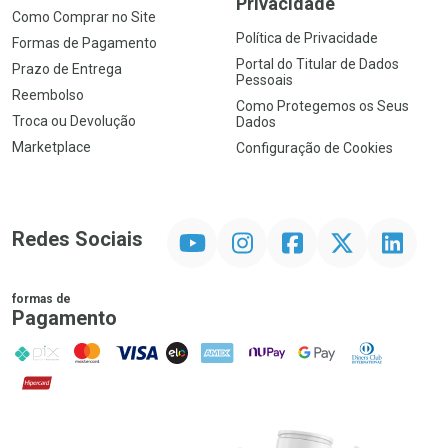
Privacidade
Como Comprar no Site
Política de Privacidade
Formas de Pagamento
Portal do Titular de Dados
Prazo de Entrega
Pessoais
Reembolso
Como Protegemos os Seus
Troca ou Devolução
Dados
Marketplace
Configuração de Cookies
YouTube
Instagram
Facebook
Twitter
Linkedin
Redes Sociais
formas de
Pagamento
PIX
MasterCard
VISA
ELO
AMEX
NuPay
Google Pay
Diners Club
Hipercard
Promoção em Destaque