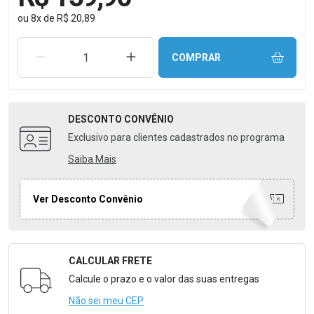
ou
8
x
de
R$ 20,89
REMOVER UMA UNIDADE
AUMENTAR UMA UNIDADE
COMPRAR
DESCONTO
CONVÊNIO
Exclusivo para clientes cadastrados no programa
Saiba Mais
Ver Desconto Convênio
CALCULAR FRETE
Formulário para Calcular o Frete
Calcule o prazo e o valor das suas entregas
Não sei meu CEP