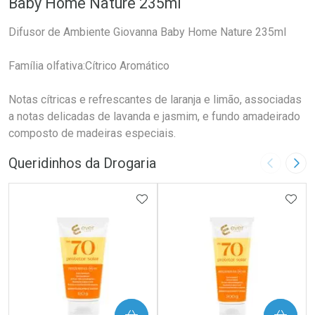
Baby Home Nature 235ml
Difusor de Ambiente Giovanna Baby Home Nature 235ml
Família olfativa:Cítrico Aromático
Notas cítricas e refrescantes de laranja e limão, associadas
a notas delicadas de lavanda e jasmim, e fundo amadeirado
composto de madeiras especiais.
Queridinhos da Drogaria
Imagem A
Pró
ADICIONAR AOS FAVORITOS
ADIC