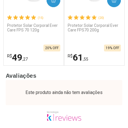
COMPRAR
COMPRAR
(15)
(20)
Protetor Solar Corporal Ever
Protetor Solar Corporal Ever
Care FPS 70 120g
Care FPS70 200g
20% OFF
19% OFF
49
61
R$
R$
,27
,55
FECHAR
F
FECHAR
F
Avaliações
Laboratório
Laboratório
Por Menos
Por Menos
Este produto ainda não tem avaliações