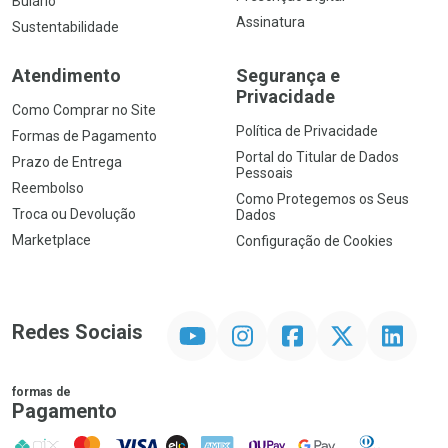
Bulário
Assinatura
Sustentabilidade
Atendimento
Segurança e
Privacidade
Como Comprar no Site
Política de Privacidade
Formas de Pagamento
Portal do Titular de Dados
Prazo de Entrega
Pessoais
Reembolso
Como Protegemos os Seus
Troca ou Devolução
Dados
Marketplace
Configuração de Cookies
YouTube
Instagram
Facebook
Twitter
Linkedin
Redes Sociais
formas de
Pagamento
PIX
MasterCard
VISA
ELO
AMEX
NuPay
Google Pay
Diners Club