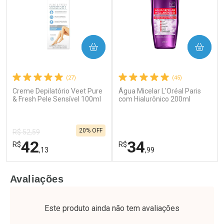
COMPRAR
COMPRAR
(27)
(45)
Creme Depilatório Veet Pure
Água Micelar L'Oréal Paris
Ativar Desconto
Ativar Desconto
& Fresh Pele Sensível 100ml
com Hialurônico 200ml
Comprar sem Desconto
Comprar sem Desconto
Por R$ 34,39/cada
Por R$ 41,27/cada
Comprar sem Desconto
Comprar sem Desconto
20% OFF
Por R$ 34,39/cada
Por R$ 41,27/cada
R$ 52,59
42
34
R$
R$
,13
,99
FECHAR
F
FECHAR
F
Avaliações
Laboratório
Laboratório
Por Menos
Por Menos
Este produto ainda não tem avaliações