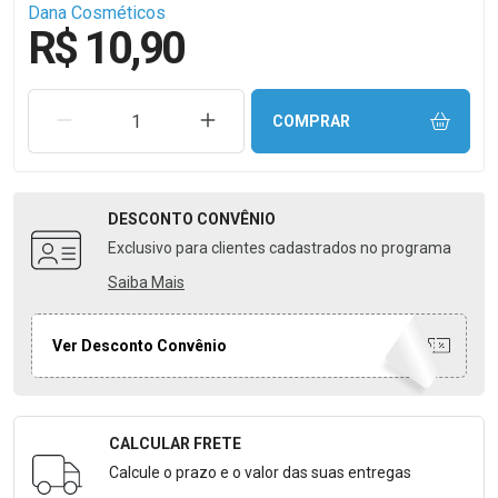
Dana Cosméticos
R$ 10,90
REMOVER UMA UNIDADE
AUMENTAR UMA UNIDADE
COMPRAR
DESCONTO
CONVÊNIO
Exclusivo para clientes cadastrados no programa
Saiba Mais
Ver Desconto Convênio
CALCULAR FRETE
Formulário para Calcular o Frete
Calcule o prazo e o valor das suas entregas