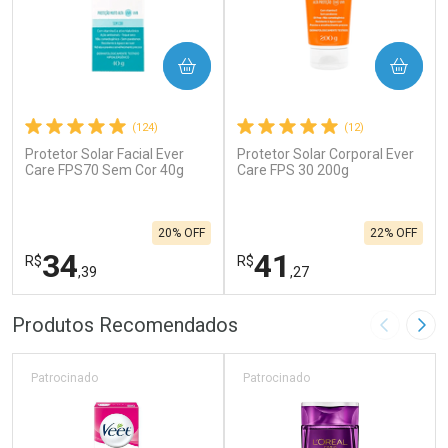
COMPRAR
COMPRAR
(124)
(12)
Protetor Solar Facial Ever
Protetor Solar Corporal Ever
Care FPS70 Sem Cor 40g
Care FPS 30 200g
20% OFF
22% OFF
34
41
R$
R$
,39
,27
FECHAR
F
FECHAR
F
Produtos Recomendados
Imagem A
Pró
Laboratório
Laboratório
Por Menos
Por Menos
Patrocinado
Patrocinado