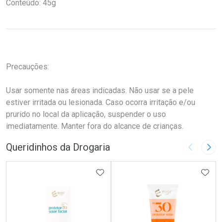
Conteúdo: 45g
Precauções:
Usar somente nas áreas indicadas. Não usar se a pele
estiver irritada ou lesionada. Caso ocorra irritação e/ou
prurido no local da aplicação, suspender o uso
imediatamente. Manter fora do alcance de crianças.
Queridinhos da Drogaria
Imagem A
Pró
ADICIONAR AOS FAVORITOS
ADIC