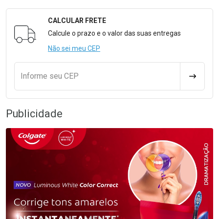
CALCULAR FRETE
Formulário para Calcular o Frete
Calcule o prazo e o valor das suas entregas
Não sei meu CEP
Informe seu CEP
CALCULA
Publicidade