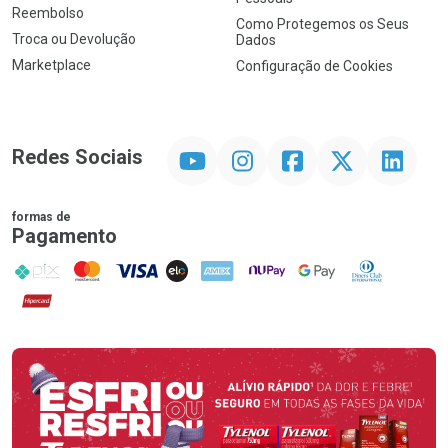
Reembolso
Como Protegemos os Seus
Troca ou Devolução
Dados
Marketplace
Configuração de Cookies
YouTube
Instagram
Facebook
Twitter
Linkedin
Redes Sociais
formas de
Pagamento
PIX
MasterCard
VISA
ELO
AMEX
NuPay
Google Pay
Diners Club
Hipercard
Promoção em Destaque