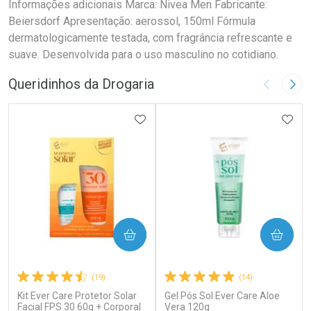
Informações adicionais Marca: Nivea Men Fabricante:
Beiersdorf Apresentação: aerossol, 150ml Fórmula
dermatologicamente testada, com fragrância refrescante e
suave. Desenvolvida para o uso masculino no cotidiano.
Queridinhos da Drogaria
Imagem A
Pró
ADICIONAR AOS FAVORITOS
ADIC
COMPRAR
COMPRAR
(19)
(14)
Kit Ever Care Protetor Solar
Gel Pós Sol Ever Care Aloe
Facial FPS 30 60g + Corporal
Vera 120g