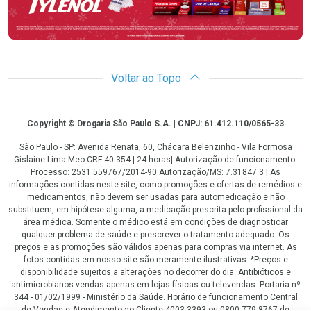
Voltar ao Topo
Copyright
Copyright © Drogaria São Paulo S.A. | CNPJ: 61.412.110/0565-33
São Paulo - SP: Avenida Renata, 60, Chácara Belenzinho - Vila Formosa
Gislaine Lima Meo CRF 40.354 | 24 horas| Autorização de funcionamento:
Processo: 2531.559767/2014-90 Autorização/MS: 7.31847.3 | As
informações contidas neste site, como promoções e ofertas de remédios e
medicamentos, não devem ser usadas para automedicação e não
substituem, em hipótese alguma, a medicação prescrita pelo profissional da
área médica. Somente o médico está em condições de diagnosticar
qualquer problema de saúde e prescrever o tratamento adequado. Os
preços e as promoções são válidos apenas para compras via internet. As
fotos contidas em nosso site são meramente ilustrativas. *Preços e
disponibilidade sujeitos a alterações no decorrer do dia. Antibióticos e
antimicrobianos vendas apenas em lojas físicas ou televendas. Portaria nº
344 - 01/02/1999 - Ministério da Saúde. Horário de funcionamento Central
de Vendas e Atendimento ao Cliente 4003 3393 ou 0800 779 8767 de