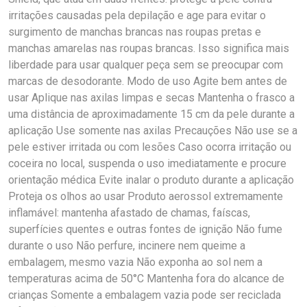
irritações causadas pela depilação e age para evitar o
surgimento de manchas brancas nas roupas pretas e
manchas amarelas nas roupas brancas. Isso significa mais
liberdade para usar qualquer peça sem se preocupar com
marcas de desodorante. Modo de uso Agite bem antes de
usar Aplique nas axilas limpas e secas Mantenha o frasco a
uma distância de aproximadamente 15 cm da pele durante a
aplicação Use somente nas axilas Precauções Não use se a
pele estiver irritada ou com lesões Caso ocorra irritação ou
coceira no local, suspenda o uso imediatamente e procure
orientação médica Evite inalar o produto durante a aplicação
Proteja os olhos ao usar Produto aerossol extremamente
inflamável: mantenha afastado de chamas, faíscas,
superfícies quentes e outras fontes de ignição Não fume
durante o uso Não perfure, incinere nem queime a
embalagem, mesmo vazia Não exponha ao sol nem a
temperaturas acima de 50°C Mantenha fora do alcance de
crianças Somente a embalagem vazia pode ser reciclada