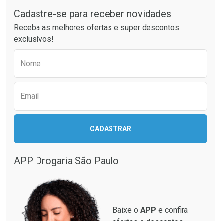
Cadastre-se para receber novidades
Ativar Desconto
Ativar Desconto
Receba as melhores ofertas e super descontos
Comprar sem Desconto
Comprar sem Desconto
exclusivos!
Por R$ 32,33/cada
Por R$ 23,59/cada
Comprar sem Desconto
Comprar sem Desconto
Preencha o formulário abaixo para receber 
Por R$ 32,33/cada
Por R$ 23,59/cada
Nome
Email
CADASTRAR
APP Drogaria São Paulo
Baixe o
APP
e confira