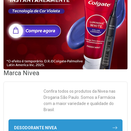
Marca
Nivea
Confira todos os produtos da
Nivea
nas
Drogaria São Paulo. Somos a Farmácia
com a maior variedade e qualidade do
Brasil.
DESODORANTE NIVEA