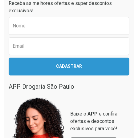
Receba as melhores ofertas e super descontos
Comprar sem Desconto
Comprar sem Desconto
exclusivos!
Por R$ 61,55/cada
Por R$ 64,79/cada
Comprar sem Desconto
Comprar sem Desconto
Preencha o formulário abaixo para receber 
Por R$ 61,55/cada
Por R$ 64,79/cada
Nome
Email
CADASTRAR
APP Drogaria São Paulo
Baixe o
APP
e confira
ofertas e descontos
exclusivos para você!