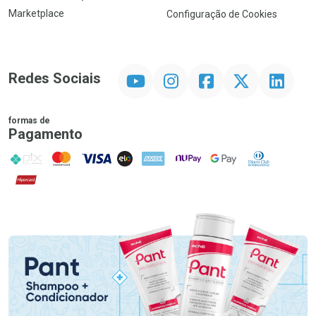
Marketplace
Configuração de Cookies
YouTube
Instagram
Facebook
Twitter
Linkedin
Redes Sociais
formas de
Pagamento
PIX
MasterCard
VISA
ELO
AMEX
NuPay
Google Pay
Diners Club
Hipercard
Promoção em Destaque