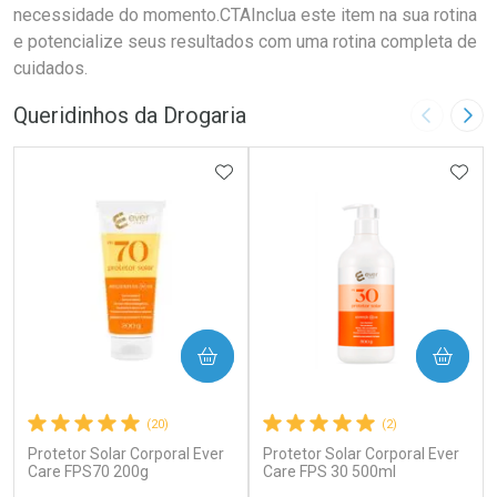
necessidade do momento.CTAInclua este item na sua rotina
e potencialize seus resultados com uma rotina completa de
cuidados.
Queridinhos da Drogaria
Imagem A
Pró
ADICIONAR AOS FAVORITOS
ADIC
COMPRAR
COMPRAR
(20)
(2)
Protetor Solar Corporal Ever
Protetor Solar Corporal Ever
Care FPS70 200g
Care FPS 30 500ml