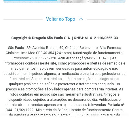
Voltar ao Topo
Copyright
Copyright © Drogaria São Paulo S.A. | CNPJ: 61.412.110/0565-33
São Paulo - SP: Avenida Renata, 60, Chácara Belenzinho - Vila Formosa
Gislaine Lima Meo CRF 40.354 | 24 horas| Autorização de funcionamento:
Processo: 2531.559767/2014-90 Autorização/MS: 7.31847.3 | As
informações contidas neste site, como promoções e ofertas de remédios e
medicamentos, não devem ser usadas para automedicação e não
substituem, em hipótese alguma, a medicação prescrita pelo profissional da
área médica. Somente o médico está em condições de diagnosticar
qualquer problema de saúde e prescrever o tratamento adequado. Os
preços e as promoções são válidos apenas para compras via internet. As
fotos contidas em nosso site são meramente ilustrativas. *Preços e
disponibilidade sujeitos a alterações no decorrer do dia. Antibióticos e
antimicrobianos vendas apenas em lojas físicas ou televendas. Portaria nº
344 - 01/02/1999 - Ministério da Saúde. Horário de funcionamento Central
de Vendas e Atendimento ao Cliente 4003 3393 ou 0800 779 8767 de
domingo a domingo das 08h00 às 20h00.
R$ 66,54