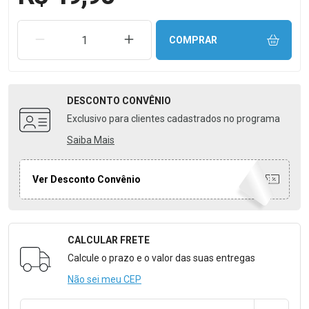
REMOVER UMA UNIDADE
AUMENTAR UMA UNIDADE
COMPRAR
DESCONTO
CONVÊNIO
Exclusivo para clientes cadastrados no programa
Saiba Mais
Ver Desconto Convênio
CALCULAR FRETE
Formulário para Calcular o Frete
Calcule o prazo e o valor das suas entregas
Não sei meu CEP