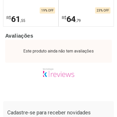
19% OFF
23% OFF
61
64
R$
R$
,55
,79
FECHAR
F
FECHAR
F
Avaliações
Laboratório
Laboratório
Por Menos
Por Menos
Este produto ainda não tem avaliações
Tudo sobre a Drogaria São Paulo
Cadastre-se para receber novidades
Ativar Desconto
Ativar Desconto