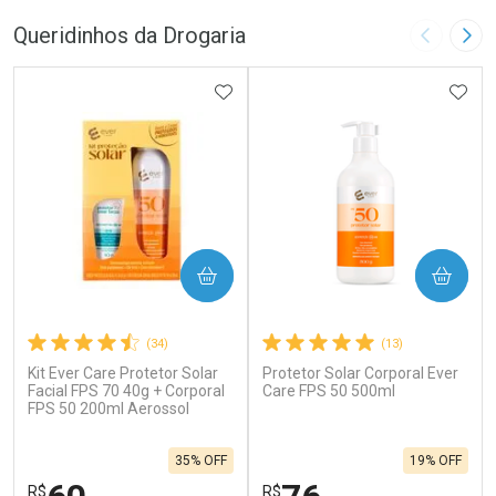
Queridinhos da Drogaria
Imagem A
Pró
ADICIONAR AOS FAVORITOS
ADIC
COMPRAR
COMPRAR
(34)
(13)
Kit Ever Care Protetor Solar
Protetor Solar Corporal Ever
Facial FPS 70 40g + Corporal
Care FPS 50 500ml
FPS 50 200ml Aerossol
35% OFF
19% OFF
R$
R$