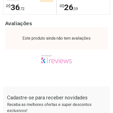
36
26
R$
R$
,72
,59
FECHAR
F
FECHAR
F
Avaliações
Laboratório
Laboratório
Por Menos
Por Menos
Este produto ainda não tem avaliações
Tudo sobre a Drogaria São Paulo
Cadastre-se para receber novidades
Ativar Desconto
Ativar Desconto
Receba as melhores ofertas e super descontos
Comprar sem Desconto
Comprar sem Desconto
exclusivos!
Por R$ 36,72/cada
Por R$ 26,59/cada