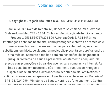
Voltar ao Topo
Copyright
Copyright © Drogaria São Paulo S.A. | CNPJ: 61.412.110/0565-33
São Paulo - SP: Avenida Renata, 60, Chácara Belenzinho - Vila Formosa
Gislaine Lima Meo CRF 40.354 | 24 horas| Autorização de funcionamento:
Processo: 2531.559767/2014-90 Autorização/MS: 7.31847.3 | As
informações contidas neste site, como promoções e ofertas de remédios e
medicamentos, não devem ser usadas para automedicação e não
substituem, em hipótese alguma, a medicação prescrita pelo profissional da
área médica. Somente o médico está em condições de diagnosticar
qualquer problema de saúde e prescrever o tratamento adequado. Os
preços e as promoções são válidos apenas para compras via internet. As
fotos contidas em nosso site são meramente ilustrativas. *Preços e
disponibilidade sujeitos a alterações no decorrer do dia. Antibióticos e
antimicrobianos vendas apenas em lojas físicas ou televendas. Portaria nº
344 - 01/02/1999 - Ministério da Saúde. Horário de funcionamento Central
de Vendas e Atendimento ao Cliente 4003 3393 ou 0800 779 8767 de
domingo a domingo das 08h00 às 20h00.
R$ 39,48
LGPD Aceite os Cookies
COMPRAR
R$ 28,90