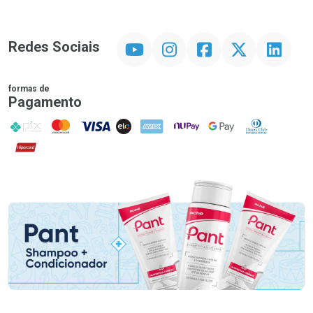
YouTube
Instagram
Facebook
Twitter
Linkedin
Redes Sociais
formas de
Pagamento
PIX
MasterCard
VISA
ELO
AMEX
NuPay
Google Pay
Diners Club
Hipercard
Promoção em Destaque