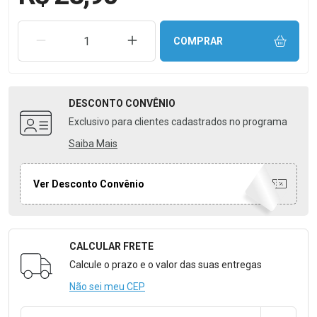
REMOVER UMA UNIDADE
AUMENTAR UMA UNIDADE
COMPRAR
DESCONTO
CONVÊNIO
Exclusivo para clientes cadastrados no programa
Saiba Mais
Ver Desconto Convênio
CALCULAR FRETE
Formulário para Calcular o Frete
Calcule o prazo e o valor das suas entregas
Não sei meu CEP