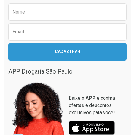
Comprar sem Desconto
Comprar sem Desconto
Preencha o formulário abaixo para receber 
Por R$ 36,72/cada
Por R$ 26,59/cada
Nome
Email
CADASTRAR
APP Drogaria São Paulo
Baixe o
APP
e confira
ofertas e descontos
exclusivos para você!