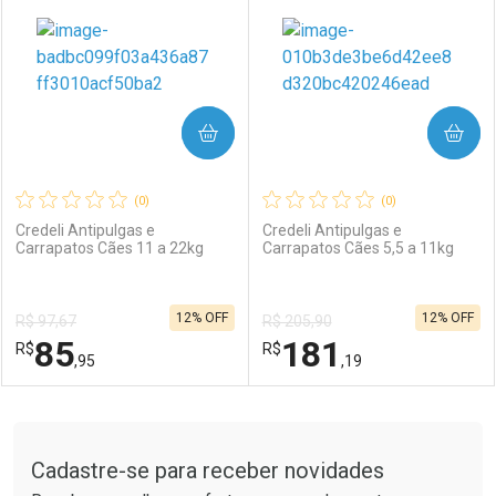
COMPRAR
COMPRAR
(0)
(0)
Credeli Antipulgas e
Credeli Antipulgas e
Carrapatos Cães 11 a 22kg
Carrapatos Cães 5,5 a 11kg
12% OFF
12% OFF
R$ 97,67
R$ 205,90
85
181
R$
R$
,95
,19
FECHAR
FECHAR
F
F
Tudo sobre a Drogaria São Paulo
Cadastre-se para receber novidades
Laboratório
Por Menos
Laboratório
Por Menos