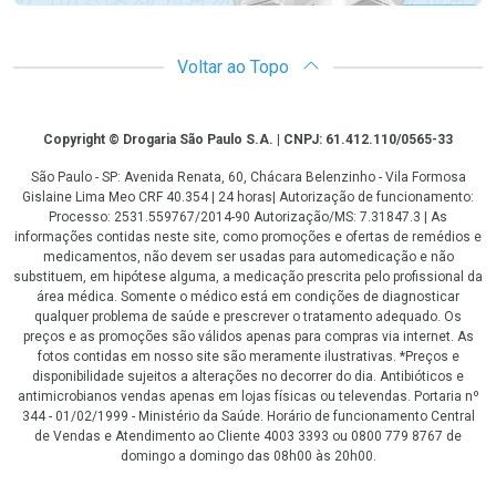
Voltar ao Topo
Copyright
Copyright © Drogaria São Paulo S.A. | CNPJ: 61.412.110/0565-33
São Paulo - SP: Avenida Renata, 60, Chácara Belenzinho - Vila Formosa
Gislaine Lima Meo CRF 40.354 | 24 horas| Autorização de funcionamento:
Processo: 2531.559767/2014-90 Autorização/MS: 7.31847.3 | As
informações contidas neste site, como promoções e ofertas de remédios e
medicamentos, não devem ser usadas para automedicação e não
substituem, em hipótese alguma, a medicação prescrita pelo profissional da
área médica. Somente o médico está em condições de diagnosticar
qualquer problema de saúde e prescrever o tratamento adequado. Os
preços e as promoções são válidos apenas para compras via internet. As
fotos contidas em nosso site são meramente ilustrativas. *Preços e
disponibilidade sujeitos a alterações no decorrer do dia. Antibióticos e
antimicrobianos vendas apenas em lojas físicas ou televendas. Portaria nº
344 - 01/02/1999 - Ministério da Saúde. Horário de funcionamento Central
de Vendas e Atendimento ao Cliente 4003 3393 ou 0800 779 8767 de
domingo a domingo das 08h00 às 20h00.