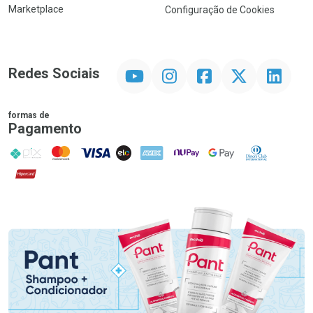
Marketplace
Configuração de Cookies
YouTube
Instagram
Facebook
Twitter
Linkedin
Redes Sociais
formas de
Pagamento
PIX
MasterCard
VISA
ELO
AMEX
NuPay
Google Pay
Diners Club
Hipercard
Promoção em Destaque