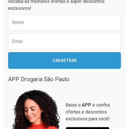
Receba as melhores ofertas e super descontos
exclusivos!
Preencha o formulário abaixo para receber 
Nome
Email
CADASTRAR
Ativar Desconto
Ativar Desconto
Comprar sem Desconto
Comprar sem Desconto
APP Drogaria São Paulo
Comprar sem Desconto
Comprar sem Desconto
Por R$ 85,95/cada
Por R$ 181,19/cada
Por R$ 85,95/cada
Por R$ 181,19/cada
Baixe o
APP
e confira
ofertas e descontos
exclusivos para você!