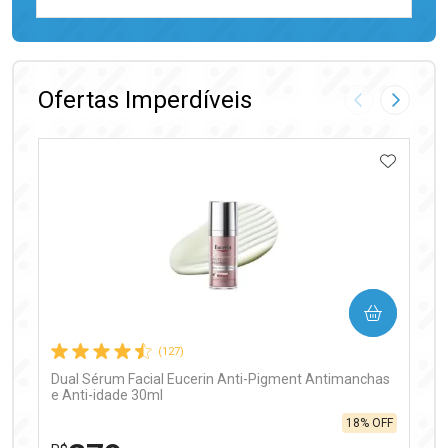
FECHAR
FECHAR
Laboratório
Por Menos
Ofertas Imperdíveis
Imagem Anter
Próxima
ADICIO
Ativar Desconto
COMPRAR
Comprar sem Desconto
Comprar sem Desconto
Por R$ 97,90/cada
Por R$ 97,90/cada
(127)
Dual Sérum Facial Eucerin Anti-Pigment Antimanchas
e Anti-idade 30ml
18% OFF