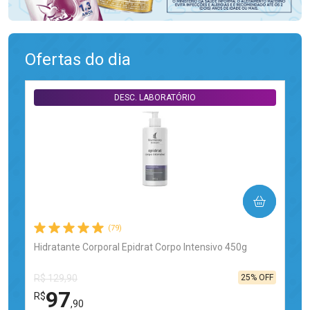
Ofertas do dia
DESC. LABORATÓRIO
COMPRAR
(79)
Hidratante Corporal Epidrat Corpo Intensivo 450g
25% OFF
R$ 129,90
97
R$
,90