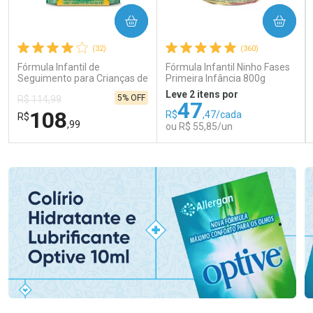
COMPRAR
COMPRAR
(32)
(360)
Fórmula Infantil de
Fórmula Infantil Ninho Fases
Seguimento para Crianças de
Primeira Infância 800g
Primeira Infância Nestonutri
Leve 2 itens por
5% OFF
R$ 114,99
2 Unidades de 800g cada
47
108
R$
,47/cada
R$
,99
ou R$ 55,85/un
FECHAR
FECHAR
FEC
FEC
Laboratório
Laboratório
Por Menos
Por Menos
Ativar Desconto
Ativar Desconto