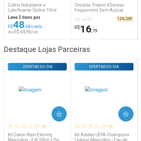
Colírio Hidratante e
Chiclete Trident XSenses
Lubrificante Optive 10ml
Peppermint Sem Açúcar
Garrafa 54g
Leve 2 itens por
12% OFF
R$ 18,99
48
16
R$
,68/cada
R$
,79
ou R$ 64,90/un
FECHAR
FECHAR
FEC
FEC
Destaque Lojas Parceiras
Laboratório
Laboratório
Por Menos
Por Menos
OFERTAS DO DIA
OFERTAS DO DIA
COMPRAR
COMPRAR
Ativar Desconto
Ativar Desconto
(0)
(0)
Comprar sem Desconto
Comprar sem Desconto
Comprar sem Desconto
Comprar sem Desconto
Kit Calvin Klein Eternity
Kit Adidas UEFA Champions
Por R$ 64,90/cada
Por R$ 16,79/cada
Por R$ 64,90/cada
Por R$ 16,79/cada
Masculino - Edt 50ml + Sg
League Masculino - Eau de