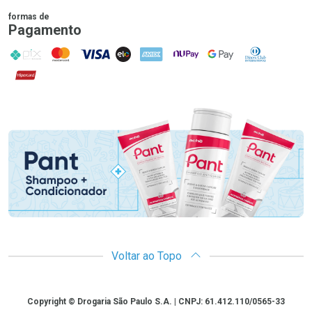
formas de
Pagamento
PIX
MasterCard
VISA
ELO
AMEX
NuPay
Google Pay
Diners Club
Hipercard
Promoção em Destaque
Voltar ao Topo
Copyright
Copyright © Drogaria São Paulo S.A. | CNPJ: 61.412.110/0565-33