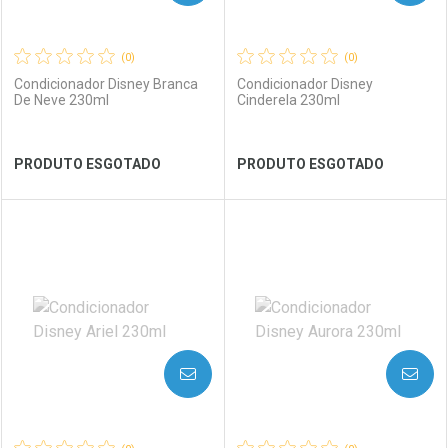
(0)
(0)
Condicionador Disney Branca
Condicionador Disney
De Neve 230ml
Cinderela 230ml
Ver Desconto Convênio
Ver Desconto Convênio
PRODUTO ESGOTADO
PRODUTO ESGOTADO
FECHAR
FECHAR
FEC
FEC
Laboratório
Por Menos
Laboratório
Por Menos
AVISE-ME
AVISE-ME