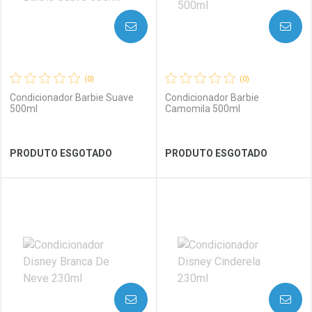
AVISE-ME
AVISE-ME
(0)
(0)
Condicionador Barbie Suave
Condicionador Barbie
500ml
Camomila 500ml
Ver Desconto Convênio
Ver Desconto Convênio
PRODUTO ESGOTADO
PRODUTO ESGOTADO
FECHAR
FECHAR
FEC
FEC
Laboratório
Por Menos
Laboratório
Por Menos
AVISE-ME
AVISE-ME