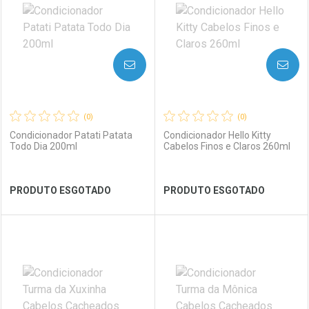
Laboratório
Por Menos
Laboratório
Por Menos
AVISE-ME
AVISE-ME
(0)
(0)
Condicionador Patati Patata
Condicionador Hello Kitty
Todo Dia 200ml
Cabelos Finos e Claros 260ml
Ver Desconto Convênio
Ver Desconto Convênio
PRODUTO ESGOTADO
PRODUTO ESGOTADO
FECHAR
FECHAR
FEC
FEC
Laboratório
Por Menos
Laboratório
Por Menos