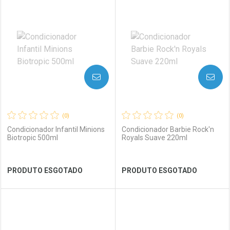
FECHAR
FECHAR
FEC
FEC
Laboratório
Por Menos
Laboratório
Por Menos
AVISE-ME
AVISE-ME
(0)
(0)
Condicionador Infantil Minions
Condicionador Barbie Rock'n
Biotropic 500ml
Royals Suave 220ml
Ver Desconto Convênio
Ver Desconto Convênio
PRODUTO ESGOTADO
PRODUTO ESGOTADO
FECHAR
FECHAR
FEC
FEC