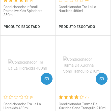
(4)
(0)
Condicionador Infantil
Condicionador Tra La La
Palmolive Kids Splashers
Nutrikids 480ml
350ml
Ver Desconto Convênio
Ver Desconto Convênio
PRODUTO ESGOTADO
PRODUTO ESGOTADO
FECHAR
FECHAR
FEC
FEC
Laboratório
Por Menos
Laboratório
Por Menos
AVISE-ME
AVISE-ME
(0)
(1)
Condicionador Tra La La
Condicionador Turma Da
Hidrakids 480ml
Xuxinha Sono Tranquilo 210ml