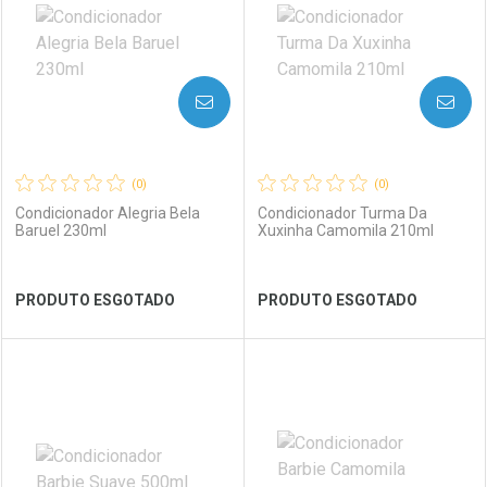
Laboratório
Por Menos
Laboratório
Por Menos
AVISE-ME
AVISE-ME
(0)
(0)
Condicionador Alegria Bela
Condicionador Turma Da
Baruel 230ml
Xuxinha Camomila 210ml
Ver Desconto Convênio
Ver Desconto Convênio
PRODUTO ESGOTADO
PRODUTO ESGOTADO
FECHAR
FECHAR
FEC
FEC
Laboratório
Por Menos
Laboratório
Por Menos