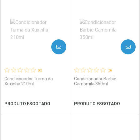
FECHAR
FECHAR
FEC
FEC
Laboratório
Por Menos
Laboratório
Por Menos
AVISE-ME
AVISE-ME
(0)
(0)
Condicionador Turma da
Condicionador Barbie
Xuxinha 210ml
Camomila 350ml
Ver Desconto Convênio
Ver Desconto Convênio
PRODUTO ESGOTADO
PRODUTO ESGOTADO
FECHAR
FECHAR
FEC
FEC