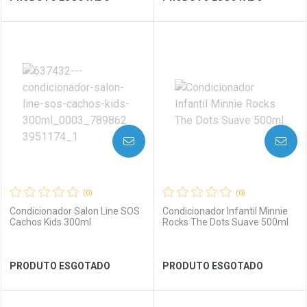
FECHAR
FECHAR
FEC
FEC
Laboratório
Por Menos
Laboratório
Por Menos
AVISE-ME
AVISE-ME
(0)
(0)
Condicionador Salon Line SOS
Condicionador Infantil Minnie
Cachos Kids 300ml
Rocks The Dots Suave 500ml
Ver Desconto Convênio
Ver Desconto Convênio
PRODUTO ESGOTADO
PRODUTO ESGOTADO