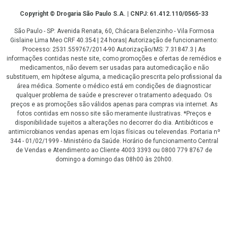
Copyright
Copyright © Drogaria São Paulo S.A. | CNPJ: 61.412.110/0565-33
São Paulo - SP: Avenida Renata, 60, Chácara Belenzinho - Vila Formosa
Gislaine Lima Meo CRF 40.354 | 24 horas| Autorização de funcionamento:
Processo: 2531.559767/2014-90 Autorização/MS: 7.31847.3 | As
informações contidas neste site, como promoções e ofertas de remédios e
medicamentos, não devem ser usadas para automedicação e não
substituem, em hipótese alguma, a medicação prescrita pelo profissional da
área médica. Somente o médico está em condições de diagnosticar
qualquer problema de saúde e prescrever o tratamento adequado. Os
preços e as promoções são válidos apenas para compras via internet. As
fotos contidas em nosso site são meramente ilustrativas. *Preços e
disponibilidade sujeitos a alterações no decorrer do dia. Antibióticos e
antimicrobianos vendas apenas em lojas físicas ou televendas. Portaria nº
344 - 01/02/1999 - Ministério da Saúde. Horário de funcionamento Central
de Vendas e Atendimento ao Cliente 4003 3393 ou 0800 779 8767 de
domingo a domingo das 08h00 às 20h00.
LGPD Aceite os Cookies