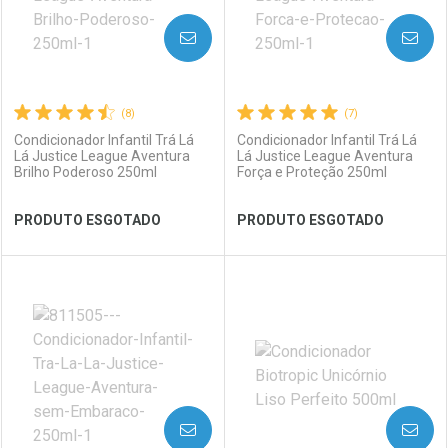
AVISE-ME
AVISE-ME
(8)
(7)
Condicionador Infantil Trá Lá
Condicionador Infantil Trá Lá
Lá Justice League Aventura
Lá Justice League Aventura
Brilho Poderoso 250ml
Força e Proteção 250ml
Ativar Desconto
PRODUTO ESGOTADO
PRODUTO ESGOTADO
Comprar sem Desconto
Ver Desconto Convênio
Comprar sem Desconto
Por R$ 21,59/cada
Por R$ 21,59/cada
FECHAR
FECHAR
FEC
FEC
Laboratório
Por Menos
Laboratório
Por Menos
AVISE-ME
AVISE-ME