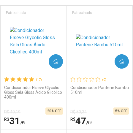
Prateleira
Patrocinado
Patrocinado
COMPRAR
COMPRAR
(17)
(0)
Condicionador Elseve Glycolic
Condicionador Pantene Bambu
Gloss Sela Gloss Ácido Glicólico
510ml
400ml
20% OFF
5% OFF
R$ 40,19
R$ 50,34
31
47
R$
R$
,99
,99