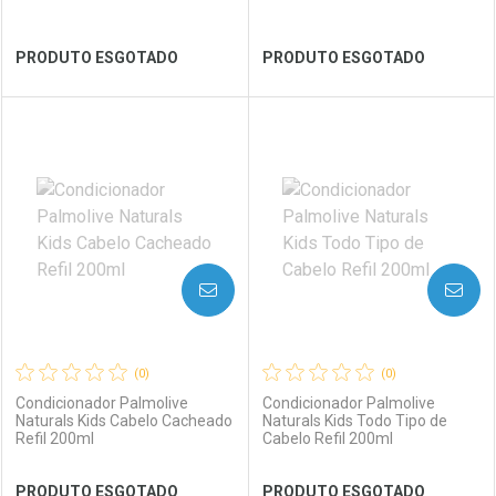
Ver Desconto Convênio
Ver Desconto Convênio
PRODUTO ESGOTADO
PRODUTO ESGOTADO
FECHAR
FECHAR
FEC
FEC
Laboratório
Por Menos
Laboratório
Por Menos
AVISE-ME
AVISE-ME
(0)
(0)
Condicionador Palmolive
Condicionador Palmolive
Naturals Kids Cabelo Cacheado
Naturals Kids Todo Tipo de
Refil 200ml
Cabelo Refil 200ml
Ver Desconto Convênio
Ver Desconto Convênio
PRODUTO ESGOTADO
PRODUTO ESGOTADO