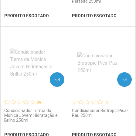
Perfeito 250ml
Ver Desconto Convênio
Ver Desconto Convênio
PRODUTO ESGOTADO
PRODUTO ESGOTADO
FECHAR
FECHAR
FEC
FEC
Laboratório
Por Menos
Laboratório
Por Menos
AVISE-ME
AVISE-ME
(0)
(0)
Condicionador Turma da
Condicionador Biotropic Pica-
Mônica Jovem Hidratação e
Pau 250ml
Brilho 250ml
Ver Desconto Convênio
Ver Desconto Convênio
PRODUTO ESGOTADO
PRODUTO ESGOTADO