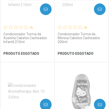
AVISE-ME
AVISE-ME
(0)
(0)
Condicionador Turma da
Condicionador Turma da
Xuxinha Cabelos Cacheados
Mônica Cabelos Cacheados
Infantil 210ml
200ml
Ver Desconto Convênio
Ver Desconto Convênio
PRODUTO ESGOTADO
PRODUTO ESGOTADO
FECHAR
FECHAR
FEC
FEC
Laboratório
Por Menos
Laboratório
Por Menos
AVISE-ME
AVISE-ME