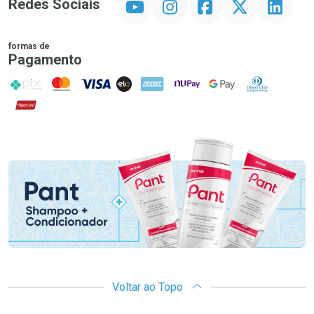
Redes Sociais
formas de
Pagamento
PIX
MasterCard
VISA
ELO
AMEX
NuPay
Google Pay
Diners Club
Hipercard
Promoção em Destaque
Voltar ao Topo