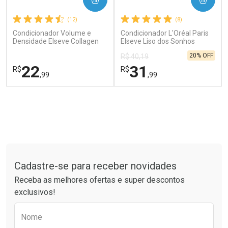
(12)
(8)
Condicionador Volume e
Condicionador L'Oréal Paris
Densidade Elseve Collagen
Elseve Liso dos Sonhos
Lifter L'Oréal Paris 200ml
Alinhamento Capilar 400ml
20% OFF
R$ 40,19
22
31
R$
R$
,99
,99
FECHAR
FECHAR
FEC
FEC
Laboratório
Laboratório
Por Menos
Por Menos
Tudo sobre a Drogaria São Paulo
Cadastre-se para receber novidades
Receba as melhores ofertas e super descontos
exclusivos!
Preencha o formulário abaixo para receber 
Ativar Desconto
Ativar Desconto
Nome