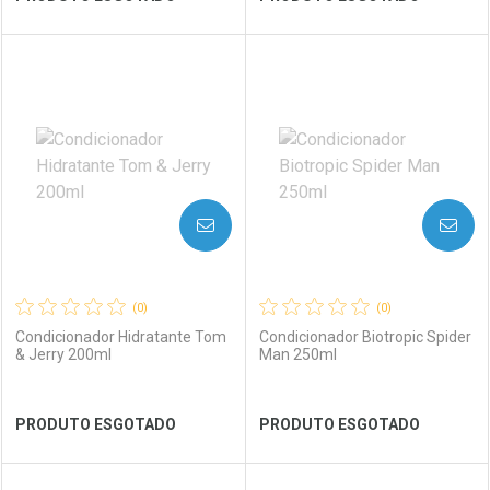
FECHAR
FECHAR
FEC
FEC
Laboratório
Por Menos
Laboratório
Por Menos
AVISE-ME
AVISE-ME
(0)
(0)
Condicionador Hidratante Tom
Condicionador Biotropic Spider
& Jerry 200ml
Man 250ml
Ver Desconto Convênio
Ver Desconto Convênio
PRODUTO ESGOTADO
PRODUTO ESGOTADO