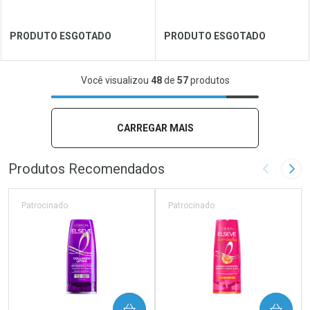
Ver Desconto Convênio
Ver Desconto Convênio
PRODUTO ESGOTADO
PRODUTO ESGOTADO
FECHAR
FECHAR
FEC
FEC
Você visualizou
48
de
57
produtos
Laboratório
Por Menos
Laboratório
Por Menos
CARREGAR MAIS
Produtos Recomendados
Imagem A
Pró
Patrocinado
Patrocinado
Ver Desconto Convênio
Ver Desconto Convênio
COMPRAR
COMPRAR