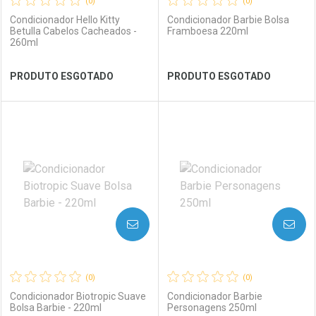
(0)
(0)
Condicionador Hello Kitty
Condicionador Barbie Bolsa
Betulla Cabelos Cacheados -
Framboesa 220ml
260ml
Ver Desconto Convênio
Ver Desconto Convênio
PRODUTO ESGOTADO
PRODUTO ESGOTADO
FECHAR
FECHAR
FEC
FEC
Laboratório
Por Menos
Laboratório
Por Menos
AVISE-ME
AVISE-ME
(0)
(0)
Condicionador Biotropic Suave
Condicionador Barbie
Bolsa Barbie - 220ml
Personagens 250ml