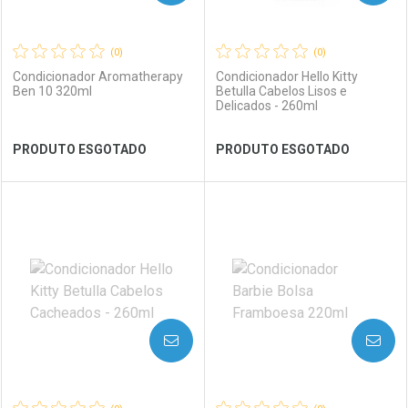
(0)
(0)
Condicionador Aromatherapy
Condicionador Hello Kitty
Ben 10 320ml
Betulla Cabelos Lisos e
Delicados - 260ml
Ver Desconto Convênio
Ver Desconto Convênio
PRODUTO ESGOTADO
PRODUTO ESGOTADO
FECHAR
FECHAR
FEC
FEC
Laboratório
Por Menos
Laboratório
Por Menos
AVISE-ME
AVISE-ME