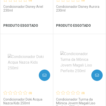
(0)
(0)
Condicionador Disney Ariel
Condicionador Disney Aurora
230ml
230ml
Ver Desconto Convênio
Ver Desconto Convênio
PRODUTO ESGOTADO
PRODUTO ESGOTADO
FECHAR
FECHAR
FEC
FEC
Laboratório
Por Menos
Laboratório
Por Menos
AVISE-ME
AVISE-ME
(0)
(0)
Condicionador Doki Acqua
Condicionador Turma da
Nazca Kids 250ml
Mônica Jovem Magali Liso