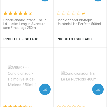
(8)
(0)
Condicionador Infantil Trá Lá
Condicionador Biotropic
Lá Justice League Aventura
Unicórnio Liso Perfeito 500ml
sem Embaraço 250ml
Ver Desconto Convênio
Ver Desconto Convênio
PRODUTO ESGOTADO
PRODUTO ESGOTADO
FECHAR
FECHAR
FEC
FEC
Laboratório
Por Menos
Laboratório
Por Menos
AVISE-ME
AVISE-ME