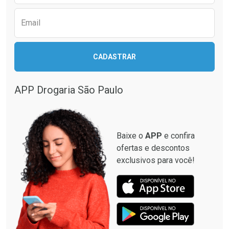
Comprar sem Desconto
Comprar sem Desconto
Comprar sem Desconto
Comprar sem Desconto
Por R$ 22,99/cada
Por R$ 31,99/cada
Por R$ 22,99/cada
Por R$ 31,99/cada
Email
CADASTRAR
APP Drogaria São Paulo
Baixe o
APP
e confira
ofertas e descontos
exclusivos para você!