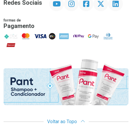
Redes Sociais
formas de
Pagamento
PIX
MasterCard
VISA
ELO
AMEX
NuPay
Google Pay
Diners Club
Hipercard
Promoção em Destaque
Voltar ao Topo