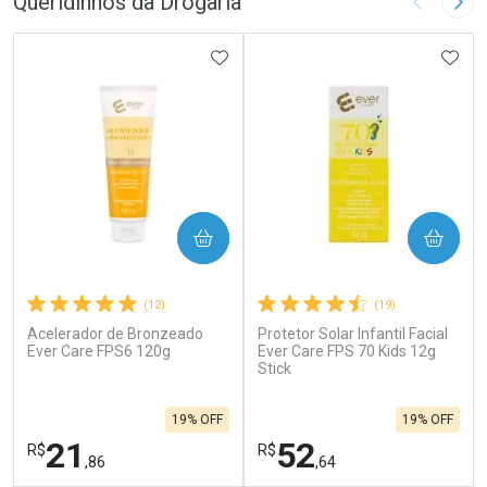
Queridinhos da Drogaria
Imagem A
Pró
ADICIONAR AOS FAVORITOS
ADIC
COMPRAR
COMPRAR
(12)
(19)
Acelerador de Bronzeado
Protetor Solar Infantil Facial
Ever Care FPS6 120g
Ever Care FPS 70 Kids 12g
Stick
19% OFF
19% OFF
21
52
R$
R$
,86
,64