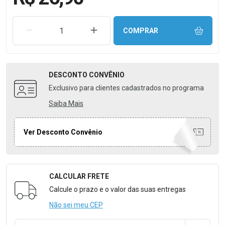
REMOVER UMA UNIDADE
AUMENTAR UMA UNIDADE
COMPRAR
DESCONTO
CONVÊNIO
Exclusivo para clientes cadastrados no programa
Saiba Mais
Ver Desconto Convênio
CALCULAR FRETE
Formulário para Calcular o Frete
Calcule o prazo e o valor das suas entregas
Não sei meu CEP