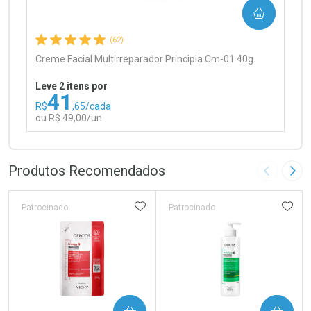
COMPRAR
Comprar sem Desconto
Comprar sem Desconto
Por R$ 97,90/cada
Por R$ 97,90/cada
(62)
Creme Facial Multirreparador Principia Cm-01 40g
Leve 2 itens por
41
R$
,65/cada
ou R$ 49,00/un
FECHAR
FECHAR
Laboratório
Por Menos
Produtos Recomendados
Imagem A
Pró
ADICIONAR AOS FAVORITOS
ADIC
Patrocinado
Patrocinado
Ativar Desconto