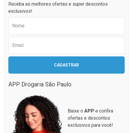
Receba as melhores ofertas e super descontos
exclusivos!
Preencha o formulário abaixo para receber 
Nome
Email
Ativar Desconto
Ativar Desconto
CADASTRAR
Comprar sem Desconto
Comprar sem Desconto
Comprar sem Desconto
Comprar sem Desconto
Por R$ 349,99/cada
Por R$ 33,15/cada
Por R$ 349,99/cada
Por R$ 33,15/cada
APP Drogaria São Paulo
Baixe o
APP
e confira
ofertas e descontos
exclusivos para você!