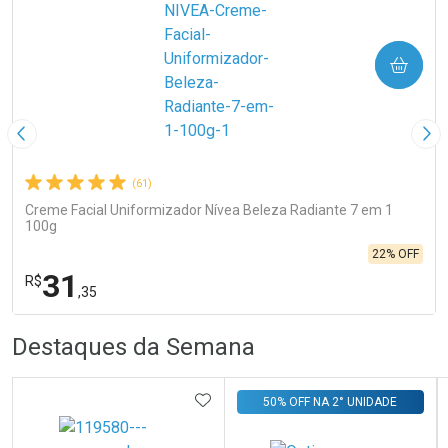
COMPRAR
Imagem Anterior
Pró
(61)
Creme Facial Uniformizador Nívea Beleza Radiante 7 em 1
100g
22% OFF
31
R$
,35
R
R
FECHA
FECHA
Destaques da Semana
Laboratório
Por Menos
ADICIONAR AOS FAVORITOS
50% OFF NA 2° UNIDADE