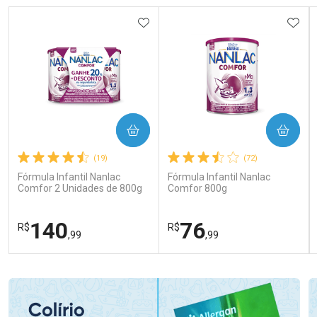
ADICIONAR AOS FAVORITOS
ADIC
COMPRAR
COMPRAR
(19)
(72)
Fórmula Infantil Nanlac
Fórmula Infantil Nanlac
Comfor 2 Unidades de 800g
Comfor 800g
140
76
R$
R$
,99
,99
FECHAR
FECHAR
FEC
FEC
Laboratório
Laboratório
Por Menos
Por Menos