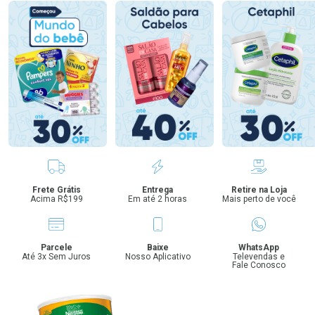
Benefícios
Frete Grátis
Entrega
Retire na Loja
Acima R$199
Em até 2 horas
Mais perto de você
Parcele
Baixe
WhatsApp
Até 3x Sem Juros
Nosso Aplicativo
Televendas e
Fale Conosco