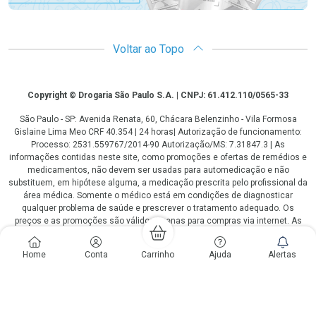
Voltar ao Topo
Copyright
Copyright © Drogaria São Paulo S.A. | CNPJ: 61.412.110/0565-33
São Paulo - SP: Avenida Renata, 60, Chácara Belenzinho - Vila Formosa
Gislaine Lima Meo CRF 40.354 | 24 horas| Autorização de funcionamento:
Processo: 2531.559767/2014-90 Autorização/MS: 7.31847.3 | As
informações contidas neste site, como promoções e ofertas de remédios e
medicamentos, não devem ser usadas para automedicação e não
substituem, em hipótese alguma, a medicação prescrita pelo profissional da
área médica. Somente o médico está em condições de diagnosticar
qualquer problema de saúde e prescrever o tratamento adequado. Os
preços e as promoções são válidos apenas para compras via internet. As
fotos contidas em nosso site são meramente ilustrativas. *Preços e
disponibilidade sujeitos a alterações no decorrer do dia. Antibióticos e
Home
Conta
Carrinho
Ajuda
Alertas
antimicrobianos vendas apenas em lojas físicas ou televendas. Portaria nº
344 - 01/02/1999 - Ministério da Saúde. Horário de funcionamento Central
de Vendas e Atendimento ao Cliente 4003 3393 ou 0800 779 8767 de
domingo a domingo das 08h00 às 20h00.