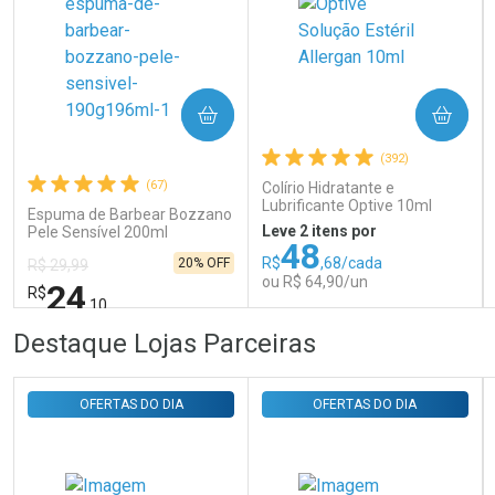
COMPRAR
COMPRAR
Ativar Desconto
(392)
(67)
Colírio Hidratante e
Lubrificante Optive 10ml
Comprar sem Desconto
Comprar sem Desconto
Espuma de Barbear Bozzano
Por R$ 31,35/cada
Por R$ 31,35/cada
Leve 2 itens por
Pele Sensível 200ml
48
R$
,68/cada
20% OFF
R$ 29,99
ou R$ 64,90/un
24
R$
,10
FECHAR
FECHAR
FEC
FEC
Destaque Lojas Parceiras
Laboratório
Laboratório
Por Menos
Por Menos
OFERTAS DO DIA
OFERTAS DO DIA