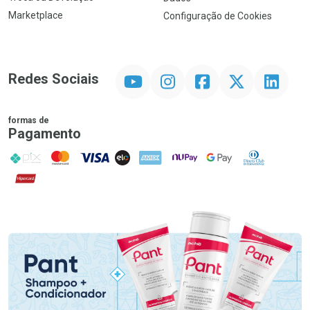
Marketplace
Configuração de Cookies
YouTube
Instagram
Facebook
Twitter
Linkedin
Redes Sociais
formas de
Pagamento
PIX
MasterCard
VISA
ELO
AMEX
NuPay
Google Pay
Diners Club
Hipercard
Promoção em Destaque