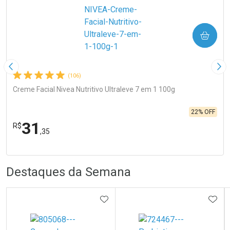
COMPRAR
Imagem Anterior
Pró
(106)
Creme Facial Nivea Nutritivo Ultraleve 7 em 1 100g
22% OFF
31
R$
,35
FECHA
FECHA
Laboratório
R
R
Por Menos
Destaques da Semana
ADICIONAR AOS FAVORITOS
ADIC