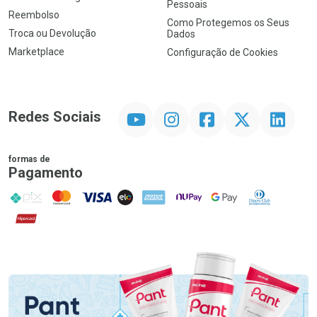
Pessoais
Reembolso
Como Protegemos os Seus
Troca ou Devolução
Dados
Marketplace
Configuração de Cookies
YouTube
Instagram
Facebook
Twitter
Linkedin
Redes Sociais
formas de
Pagamento
PIX
MasterCard
VISA
ELO
AMEX
NuPay
Google Pay
Diners Club
Hipercard
Promoção em Destaque