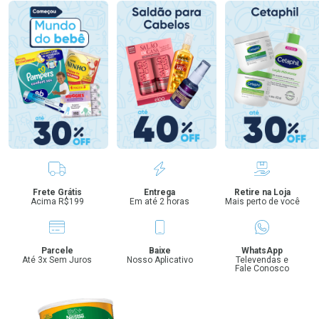
Benefícios
Frete Grátis
Entrega
Retire na Loja
Acima R$199
Em até 2 horas
Mais perto de você
Parcele
Baixe
WhatsApp
Até 3x Sem Juros
Nosso Aplicativo
Televendas e
Fale Conosco