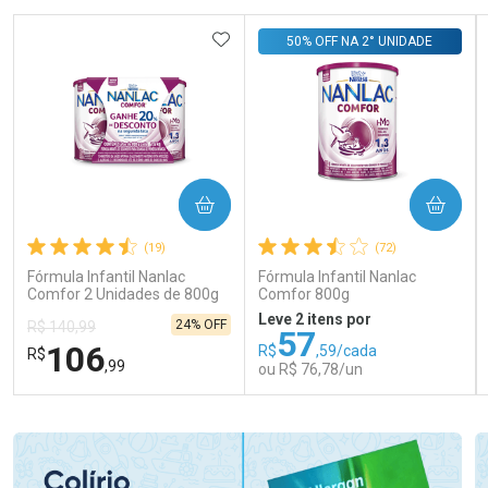
ADICIONAR AOS FAVORITOS
50% OFF NA 2° UNIDADE
COMPRAR
COMPRAR
(19)
(72)
Fórmula Infantil Nanlac
Fórmula Infantil Nanlac
Comfor 2 Unidades de 800g
Comfor 800g
Leve 2 itens por
24% OFF
R$ 140,99
57
106
R$
,59/cada
R$
,99
ou R$ 76,78/un
FECHAR
FECHAR
FEC
FEC
Laboratório
Laboratório
Por Menos
Por Menos