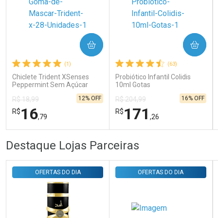
Ativar Desconto
COMPRAR
COMPRAR
Comprar sem Desconto
Comprar sem Desconto
Por R$ 31,35/cada
Por R$ 31,35/cada
(1)
(63)
Chiclete Trident XSenses
Probiótico Infantil Colidis
Peppermint Sem Açúcar
10ml Gotas
Garrafa 54g
12% OFF
16% OFF
R$ 18,99
R$ 204,99
16
171
R$
R$
,79
,26
FECHAR
FECHAR
FEC
FEC
Destaque Lojas Parceiras
Laboratório
Laboratório
Por Menos
Por Menos
OFERTAS DO DIA
OFERTAS DO DIA