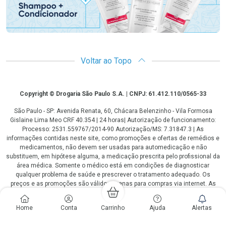
Voltar ao Topo
Copyright
Copyright © Drogaria São Paulo S.A. | CNPJ: 61.412.110/0565-33
São Paulo - SP: Avenida Renata, 60, Chácara Belenzinho - Vila Formosa
Gislaine Lima Meo CRF 40.354 | 24 horas| Autorização de funcionamento:
Processo: 2531.559767/2014-90 Autorização/MS: 7.31847.3 | As
informações contidas neste site, como promoções e ofertas de remédios e
medicamentos, não devem ser usadas para automedicação e não
substituem, em hipótese alguma, a medicação prescrita pelo profissional da
área médica. Somente o médico está em condições de diagnosticar
qualquer problema de saúde e prescrever o tratamento adequado. Os
preços e as promoções são válidos apenas para compras via internet. As
fotos contidas em nosso site são meramente ilustrativas. *Preços e
disponibilidade sujeitos a alterações no decorrer do dia. Antibióticos e
Home
Conta
Carrinho
Ajuda
Alertas
antimicrobianos vendas apenas em lojas físicas ou televendas. Portaria nº
344 - 01/02/1999 - Ministério da Saúde. Horário de funcionamento Central