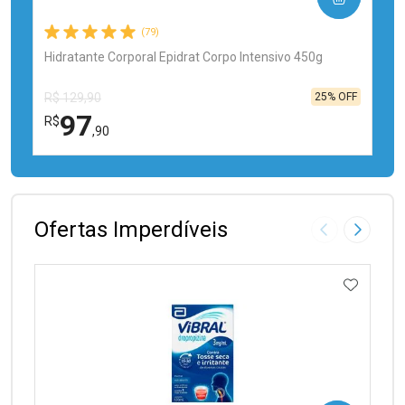
(79)
Hidratante Corporal Epidrat Corpo Intensivo 450g
25% OFF
R$ 129,90
97
R$
,90
FECHAR
FECHAR
Laboratório
Por Menos
Ofertas Imperdíveis
Imagem Anter
Próxima
ADICIO
Ativar Desconto