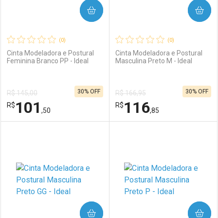
COMPRAR
COMPRAR
(0)
(0)
Cinta Modeladora e Postural
Cinta Modeladora e Postural
Feminina Branco PP - Ideal
Masculina Preto M - Ideal
Ativar Desconto
Ativar Desconto
30% OFF
30% OFF
R$ 145,00
R$ 166,95
Comprar sem Desconto
Comprar sem Desconto
101
116
R$
Comprar sem Desconto
R$
Comprar sem Desconto
Por R$ 54,90/cada
Por R$ 116,85/cada
,50
,85
Por R$ 54,90/cada
Por R$ 116,85/cada
EXCLUSIVO-SITE
FECHAR
FECHAR
EXCLUSIVO SITE
EXCLUSIVO-SITE
F
F
Laboratório
Por Menos
Laboratório
Por Menos
COMPRAR
COMPRAR