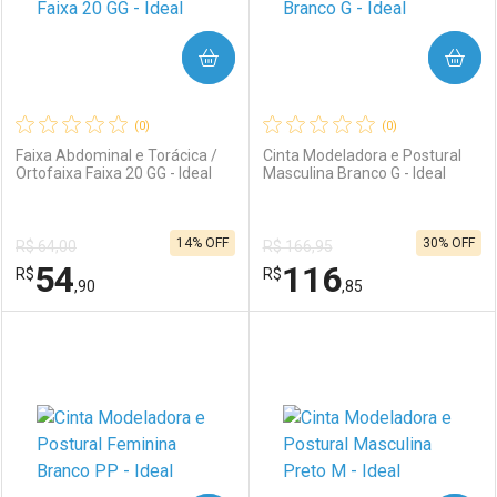
COMPRAR
COMPRAR
(0)
(0)
Faixa Abdominal e Torácica /
Cinta Modeladora e Postural
Ortofaixa Faixa 20 GG - Ideal
Masculina Branco G - Ideal
Ativar Desconto
Ativar Desconto
14% OFF
30% OFF
R$ 64,00
R$ 166,95
Comprar sem Desconto
Comprar sem Desconto
54
116
R$
Comprar sem Desconto
R$
Comprar sem Desconto
Por R$ 116,85/cada
Por R$ 101,50/cada
,90
,85
Por R$ 116,85/cada
Por R$ 101,50/cada
EXCLUSIVO-SITE
FECHAR
FECHAR
EXCLUSIVO SITE
EXCLUSIVO-SITE
F
F
Laboratório
Por Menos
Laboratório
Por Menos