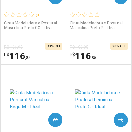
(0)
(0)
Cinta Modeladora e Postural
Cinta Modeladora e Postural
Masculina Preto GG - Ideal
Masculina Preto P - Ideal
Ativar Desconto
Ativar Desconto
30% OFF
30% OFF
R$ 166,95
R$ 166,95
Comprar sem Desconto
Comprar sem Desconto
116
116
R$
Comprar sem Desconto
R$
Comprar sem Desconto
Por R$ 101,50/cada
Por R$ 116,85/cada
,85
,85
Por R$ 101,50/cada
Por R$ 116,85/cada
EXCLUSIVO-SITE
FECHAR
FECHAR
EXCLUSIVO SITE
EXCLUSIVO-SITE
F
F
Laboratório
Por Menos
Laboratório
Por Menos
COMPRAR
COMPRAR