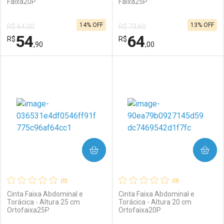
Faixa20P
Faixa25P
Ativar Desconto
Ativar Desconto
14% OFF
13% OFF
R$ 64,00
R$ 73,60
Comprar sem Desconto
Comprar sem Desconto
54
64
R$
Comprar sem Desconto
R$
Comprar sem Desconto
Por R$ 64,00/cada
Por R$ 49,90/cada
,90
,00
Por R$ 64,00/cada
Por R$ 49,90/cada
EXCLUSIVO-SITE
FECHAR
FECHAR
EXCLUSIVO-SITE
F
F
Laboratório
Por Menos
Laboratório
Por Menos
COMPRAR
COMPRAR
(0)
(0)
Cinta Faixa Abdominal e
Cinta Faixa Abdominal e
Torácica - Altura 25 cm
Torácica - Altura 20 cm
Ortofaixa25P
Ortofaixa20P
Ativar Desconto
Ativar Desconto