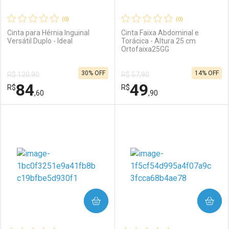
(0)
(0)
Cinta para Hérnia Inguinal
Cinta Faixa Abdominal e
Versátil Duplo - Ideal
Torácica - Altura 25 cm
Ortofaixa25GG
30% OFF
14% OFF
R$ 120,90
R$ 57,90
84
49
R$
R$
,60
,90
EXCLUSIVO-SITE
FECHAR
FECHAR
EXCLUSIVO-SITE
F
F
Laboratório
Por Menos
Laboratório
Por Menos
COMPRAR
COMPRAR