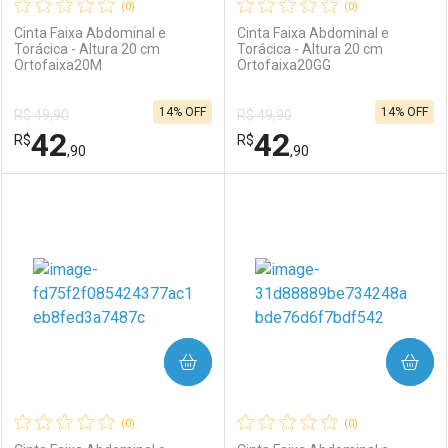
(0)
(0)
Cinta Faixa Abdominal e
Cinta Faixa Abdominal e
Torácica - Altura 20 cm
Torácica - Altura 20 cm
Ortofaixa20M
Ortofaixa20GG
Ativar Desconto
Ativar Desconto
14% OFF
14% OFF
R$ 49,90
R$ 49,90
Comprar sem Desconto
Comprar sem Desconto
42
42
R$
Comprar sem Desconto
R$
Comprar sem Desconto
Por R$ 84,60/cada
Por R$ 49,90/cada
,90
,90
Por R$ 84,60/cada
Por R$ 49,90/cada
EXCLUSIVO-SITE
FECHAR
FECHAR
EXCLUSIVO-SITE
F
F
Laboratório
Por Menos
Laboratório
Por Menos
COMPRAR
COMPRAR
(0)
(0)