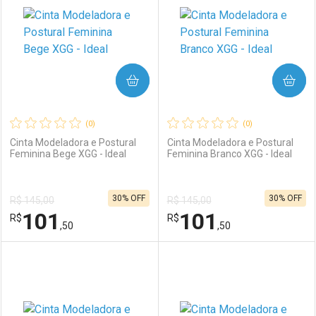
Laboratório
Por Menos
Laboratório
Por Menos
COMPRAR
COMPRAR
(0)
(0)
Cinta Modeladora e Postural
Cinta Modeladora e Postural
Feminina Bege XGG - Ideal
Feminina Branco XGG - Ideal
Ativar Desconto
Ativar Desconto
30% OFF
30% OFF
R$ 145,00
R$ 145,00
Comprar sem Desconto
Comprar sem Desconto
101
101
R$
Comprar sem Desconto
R$
Comprar sem Desconto
Por R$ 95,49/cada
Por R$ 66,70/cada
,50
,50
Por R$ 95,49/cada
Por R$ 66,70/cada
EXCLUSIVO-SITE
FECHAR
FECHAR
EXCLUSIVO SITE
EXCLUSIVO-SITE
F
F
Laboratório
Por Menos
Laboratório
Por Menos