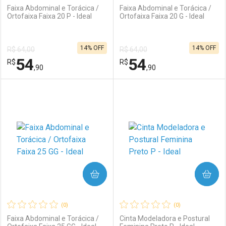
Faixa Abdominal e Torácica /
Faixa Abdominal e Torácica /
Ortofaixa Faixa 20 P - Ideal
Ortofaixa Faixa 20 G - Ideal
Ativar Desconto
Ativar Desconto
14% OFF
14% OFF
R$ 64,00
R$ 64,00
Comprar sem Desconto
Comprar sem Desconto
54
54
R$
Comprar sem Desconto
R$
Comprar sem Desconto
Por R$ 116,85/cada
Por R$ 101,50/cada
,90
,90
Por R$ 116,85/cada
Por R$ 101,50/cada
EXCLUSIVO-SITE
FECHAR
FECHAR
EXCLUSIVO SITE
EXCLUSIVO-SITE
F
F
Laboratório
Por Menos
Laboratório
Por Menos
COMPRAR
COMPRAR
(0)
(0)
Faixa Abdominal e Torácica /
Cinta Modeladora e Postural