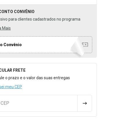
CONTO
CONVÊNIO
usivo para clientes cadastrados no programa
a Mais
o Convênio
CULAR FRETE
o para Calcular o Frete
ule o prazo e o valor das suas entregas
sei meu CEP
u CEP
CALCULAR FRETE