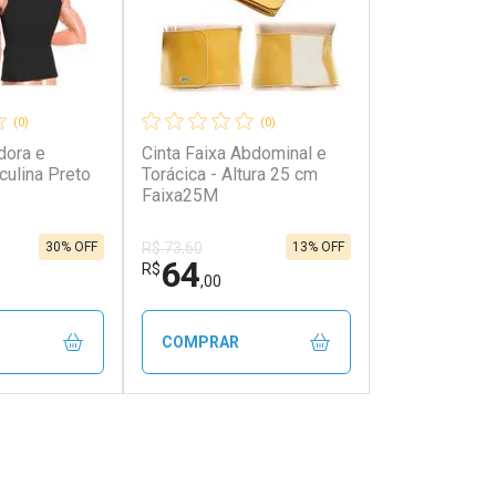
(0)
(0)
dora e
Cinta Faixa Abdominal e
culina Preto
Torácica - Altura 25 cm
Faixa25M
30% OFF
13% OFF
R$ 73,60
64
R$
,00
COMPRAR
FECHAR
FECHAR
FECHAR
FECHAR
rio
Laboratório
os
Por Menos