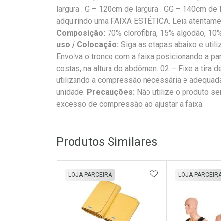
largura . G – 120cm de largura . GG – 140cm de 
adquirindo uma FAIXA ESTÉTICA. Leia atentamen
Composição:
70% clorofibra, 15% algodão, 10%
uso / Colocação:
Siga as etapas abaixo e util
Envolva o tronco com a faixa posicionando a par
costas, na altura do abdômen. 02 – Fixe a tira d
utilizando a compressão necessária e adequada
unidade.
Precauções:
Não utilize o produto s
excesso de compressão ao ajustar a faixa.
Produtos Similares
ADICIONAR AOS 
LOJA PARCEIRA
LOJA PARCEIR