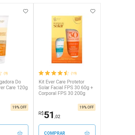
FAVORITOS
ADICIONAR AOS FAVORITOS
ADICIONAR AOS 
(9)
(19)
gadora Do
Kit Ever Care Protetor
onto
Ativar Desconto
er Care 120g
Solar Facial FPS 30 60g +
Corporal FPS 30 200g
em Desconto
Comprar sem Desconto
em Desconto
Comprar sem Desconto
85/cada
Por R$ 64,00/cada
85/cada
Por R$ 64,00/cada
19% OFF
19% OFF
51
R$
,02
COMPRAR