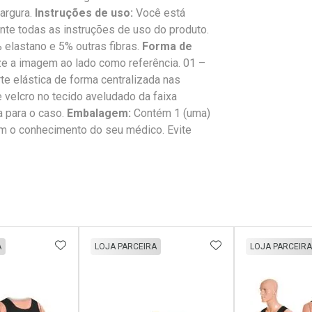
largura.
Instruções de uso:
Você está
te todas as instruções de uso do produto.
 elastano e 5% outras fibras.
Forma de
ize a imagem ao lado como referência. 01 –
te elástica de forma centralizada nas
e velcro no tecido aveludado da faixa
 para o caso.
Embalagem:
Contém 1 (uma)
em o conhecimento do seu médico. Evite
FAVORITOS
ADICIONAR AOS FAVORITOS
ADICIONAR AOS 
A
LOJA PARCEIRA
LOJA PARCEIRA