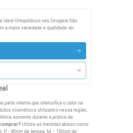
da
Ideal Ortopédicos
nas Drogaria São
m a maior variedade e qualidade do
eal
 parte interna que intensifica o calor na
odutos cosméticos utilizados nessa região,
stética somente durante a prática de
 comprar?
Utilize as medidas abaixo como
o: P - 80cm de largura. M – 100cm de