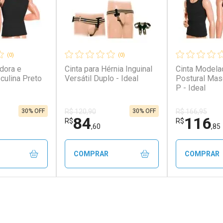
(0)
(0)
dora e
Cinta para Hérnia Inguinal
Cinta Modela
culina Preto
Versátil Duplo - Ideal
Postural Mas
P - Ideal
30% OFF
30% OFF
R$ 120,90
R$ 166,95
84
116
R$
R$
,60
,85
COMPRAR
COMPRAR
FECHAR
FECHAR
FECHAR
FECHAR
rio
Laboratório
Laborató
os
Por Menos
Por Men