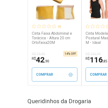
(0)
Cinta Faixa Abdominal e
Cinta Modela
Torácica - Altura 20 cm
Postural Mas
Ortofaixa20M
M - Ideal
14% OFF
R$ 49,90
R$ 166,95
42
116
R$
R$
,90
,85
COMPRAR
COMPRAR
FECHAR
FECHAR
Queridinhos da Drogaria
Laboratório
Laborató
Por Menos
Por Men