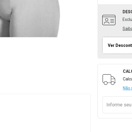
DES
Excl
Saib
Ver Descont
CAL
Formulári
Calc
Não 
Informe se