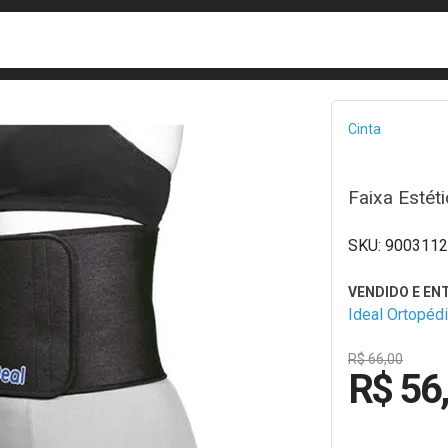
busca
isa?
Bread
Cinta
Faixa Estéti
9003112
Ideal Ortopéd
R$ 66,00
R$ 56