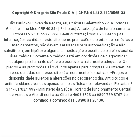
Copyright
Copyright © Drogaria São Paulo S.A. | CNPJ: 61.412.110/0565-33
São Paulo - SP: Avenida Renata, 60, Chácara Belenzinho - Vila Formosa
Gislaine Lima Meo CRF 40.354 | 24 horas| Autorização de funcionamento:
Processo: 2531.559767/2014-90 Autorização/MS: 7.31847.3 | As
informações contidas neste site, como promoções e ofertas de remédios e
medicamentos, não devem ser usadas para automedicação e não
substituem, em hipótese alguma, a medicação prescrita pelo profissional da
área médica. Somente o médico está em condições de diagnosticar
qualquer problema de saúde e prescrever o tratamento adequado. Os
preços e as promoções são válidos apenas para compras via internet. As
fotos contidas em nosso site são meramente ilustrativas. *Preços e
disponibilidade sujeitos a alterações no decorrer do dia. Antibióticos e
antimicrobianos vendas apenas em lojas físicas ou televendas. Portaria nº
344 - 01/02/1999 - Ministério da Saúde. Horário de funcionamento Central
de Vendas e Atendimento ao Cliente 4003 3393 ou 0800 779 8767 de
domingo a domingo das 08h00 às 20h00.
LGPD Aceite os Cookies