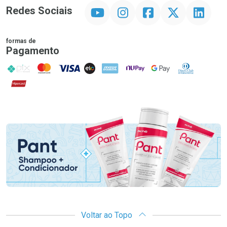
YouTube
Instagram
Facebook
Twitter
Linkedin
Redes Sociais
formas de
Pagamento
PIX
MasterCard
VISA
ELO
AMEX
NuPay
Google Pay
Diners Club
Hipercard
Promoção em Destaque
Voltar ao Topo