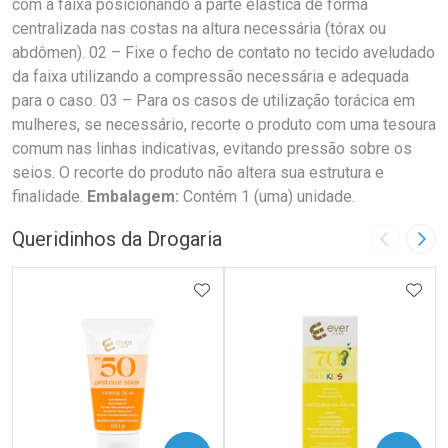
com a faixa posicionando a parte elástica de forma
centralizada nas costas na altura necessária (tórax ou
abdômen). 02 – Fixe o fecho de contato no tecido aveludado
da faixa utilizando a compressão necessária e adequada
para o caso. 03 – Para os casos de utilização torácica em
mulheres, se necessário, recorte o produto com uma tesoura
comum nas linhas indicativas, evitando pressão sobre os
seios. O recorte do produto não altera sua estrutura e
finalidade.
Embalagem:
Contém 1 (uma) unidade.
Queridinhos da Drogaria
Imagem A
Pró
ADICIONAR AOS FAVORITOS
ADIC