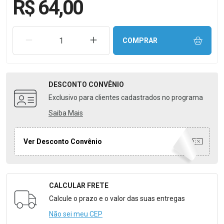
R$ 64,00
REMOVER UMA UNIDADE
AUMENTAR UMA UNIDADE
COMPRAR
DESCONTO
CONVÊNIO
Exclusivo para clientes cadastrados no programa
Saiba Mais
Ver Desconto Convênio
CALCULAR FRETE
Formulário para Calcular o Frete
Calcule o prazo e o valor das suas entregas
Não sei meu CEP