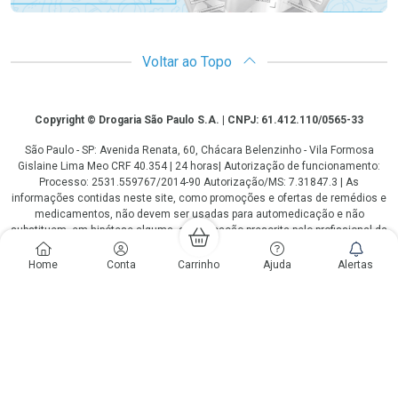
Voltar ao Topo
Copyright
Copyright © Drogaria São Paulo S.A. | CNPJ: 61.412.110/0565-33
São Paulo - SP: Avenida Renata, 60, Chácara Belenzinho - Vila Formosa
Gislaine Lima Meo CRF 40.354 | 24 horas| Autorização de funcionamento:
Processo: 2531.559767/2014-90 Autorização/MS: 7.31847.3 | As
informações contidas neste site, como promoções e ofertas de remédios e
medicamentos, não devem ser usadas para automedicação e não
substituem, em hipótese alguma, a medicação prescrita pelo profissional da
área médica. Somente o médico está em condições de diagnosticar
qualquer problema de saúde e prescrever o tratamento adequado. Os
Home
Conta
Carrinho
Ajuda
Alertas
preços e as promoções são válidos apenas para compras via internet. As
fotos contidas em nosso site são meramente ilustrativas. *Preços e
disponibilidade sujeitos a alterações no decorrer do dia. Antibióticos e
antimicrobianos vendas apenas em lojas físicas ou televendas. Portaria nº
344 - 01/02/1999 - Ministério da Saúde. Horário de funcionamento Central
de Vendas e Atendimento ao Cliente 4003 3393 ou 0800 779 8767 de
domingo a domingo das 08h00 às 20h00.