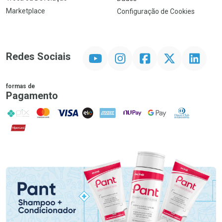
Marketplace
Configuração de Cookies
YouTube
Instagram
Facebook
Twitter
Linkedin
Redes Sociais
formas de
Pagamento
PIX
MasterCard
VISA
ELO
AMEX
NuPay
Google Pay
Diners Club
Hipercard
Promoção em Destaque