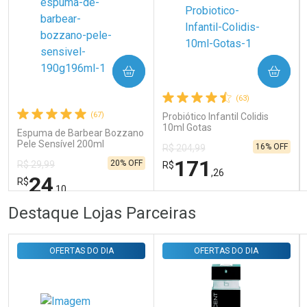
Ativar Desconto
COMPRAR
COMPRAR
Comprar sem Desconto
Comprar sem Desconto
Por R$ 31,35/cada
Por R$ 31,35/cada
(63)
(67)
Probiótico Infantil Colidis
10ml Gotas
Espuma de Barbear Bozzano
Pele Sensível 200ml
16% OFF
R$ 204,99
171
20% OFF
R$ 29,99
R$
,26
24
R$
,10
FECHAR
FECHAR
FEC
FEC
Destaque Lojas Parceiras
Laboratório
Laboratório
Por Menos
Por Menos
OFERTAS DO DIA
OFERTAS DO DIA