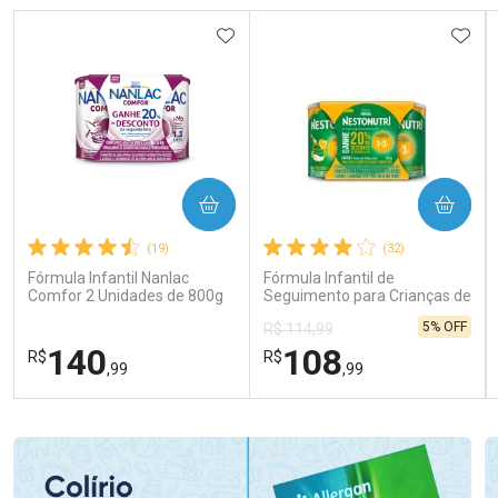
ADICIONAR AOS FAVORITOS
ADIC
COMPRAR
COMPRAR
(19)
(32)
Fórmula Infantil Nanlac
Fórmula Infantil de
Comfor 2 Unidades de 800g
Seguimento para Crianças de
Primeira Infância Nestonutri
5% OFF
R$ 114,99
2 Unidades de 800g cada
140
108
R$
R$
,99
,99
FECHAR
FECHAR
FEC
FEC
Laboratório
Laboratório
Por Menos
Por Menos