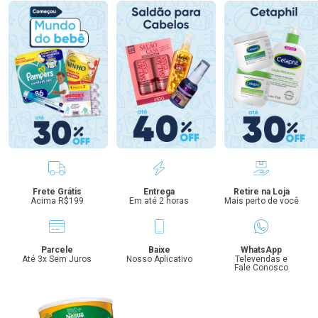
Benefícios
Frete Grátis
Entrega
Retire na Loja
Acima R$199
Em até 2 horas
Mais perto de você
Parcele
Baixe
WhatsApp
Até 3x Sem Juros
Nosso Aplicativo
Televendas e
Fale Conosco