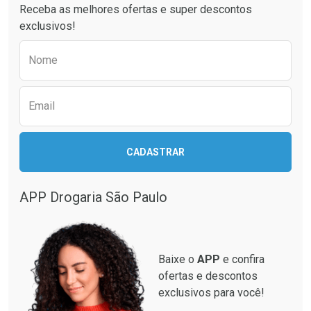
Receba as melhores ofertas e super descontos
exclusivos!
Preencha o formulário abaixo para receber 
Nome
Email
Ativar Desconto
Ativar Desconto
CADASTRAR
Comprar sem Desconto
Comprar sem Desconto
Comprar sem Desconto
Comprar sem Desconto
Por R$ 137,94/cada
Por R$ 87,99/cada
Por R$ 137,94/cada
Por R$ 87,99/cada
APP Drogaria São Paulo
Baixe o
APP
e confira
ofertas e descontos
exclusivos para você!