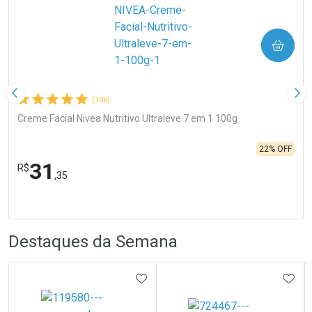
COMPRAR
Imagem Anterior
Pró
(106)
Creme Facial Nivea Nutritivo Ultraleve 7 em 1 100g
22% OFF
31
R$
,35
R
R
FECHA
FECHA
Laboratório
Por Menos
Destaques da Semana
ADICIONAR AOS FAVORITOS
ADIC