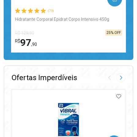
(79)
Hidratante Corporal Epidrat Corpo Intensivo 450g
25% OFF
R$ 129,90
97
R$
,90
FECHAR
FECHAR
Laboratório
Por Menos
Ofertas Imperdíveis
Imagem Anter
Próxima
ADICIO
Ativar Desconto