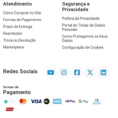
Atendimento
Segurança e
Privacidade
Como Comprar no Site
Política de Privacidade
Formas de Pagamento
Portal do Titular de Dados
Prazo de Entrega
Pessoais
Reembolso
Como Protegemos os Seus
Troca ou Devolução
Dados
Marketplace
Configuração de Cookies
YouTube
Instagram
Facebook
Twitter
Linkedin
Redes Sociais
formas de
Pagamento
PIX
MasterCard
VISA
ELO
AMEX
NuPay
Google Pay
Diners Club
Hipercard