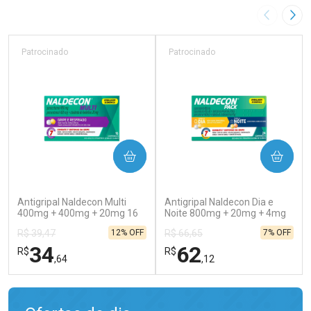
Imagem A
Pró
Patrocinado
Patrocinado
COMPRAR
COMPRAR
(129)
(138)
Antigripal Naldecon Multi
Antigripal Naldecon Dia e
400mg + 400mg + 20mg 16
Noite 800mg + 20mg + 4mg
Comprimidos
24 comprimidos
12% OFF
7% OFF
R$ 39,47
R$ 66,65
34
62
R$
R$
,64
,12
FECHAR
FECHAR
FEC
FEC
Laboratório
Laboratório