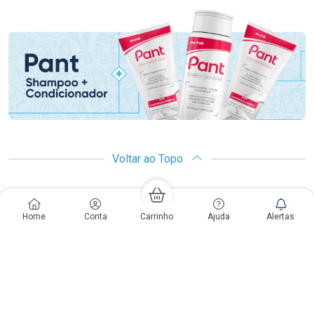
Promoção em Destaque
Voltar ao Topo
Copyright
Copyright © Drogaria São Paulo S.A. | CNPJ: 61.412.110/0565-33
Home
Conta
Carrinho
Ajuda
Alertas
São Paulo - SP: Avenida Renata, 60, Chácara Belenzinho - Vila Formosa
Gislaine Lima Meo CRF 40.354 | 24 horas| Autorização de funcionamento:
Processo: 2531.559767/2014-90 Autorização/MS: 7.31847.3 | As
informações contidas neste site, como promoções e ofertas de remédios e
medicamentos, não devem ser usadas para automedicação e não
substituem, em hipótese alguma, a medicação prescrita pelo profissional da
área médica. Somente o médico está em condições de diagnosticar