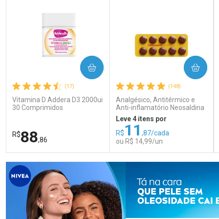
COMPRAR
COMPRAR
(17)
(148)
Vitamina D Addera D3 2000ui
Analgésico, Antitérmico e
30 Comprimidos
Anti-inflamatório Neosaldina
30mg + 300mg + 30mg 10
Leve 4 itens por
Drágeas
11
88
R$
,87/cada
R$
,86
ou R$ 14,99/un
FECHAR
FECHAR
FEC
FEC
Laboratório
Laboratório
Por Menos
Por Menos