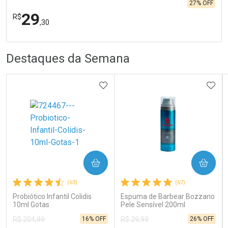
27% OFF
29
R$
,30
R
R
FECHA
FECHA
Destaques da Semana
Laboratório
Por Menos
ADICIONAR AOS FAVORITOS
ADIC
Ativar Desconto
COMPRAR
COMPRAR
(63)
(67)
Comprar sem Desconto
Comprar sem Desconto
Probiótico Infantil Colidis
Espuma de Barbear Bozzano
Por R$ 29,30/cada
Por R$ 29,30/cada
10ml Gotas
Pele Sensível 200ml
16% OFF
26% OFF
R$ 204,99
R$ 29,99