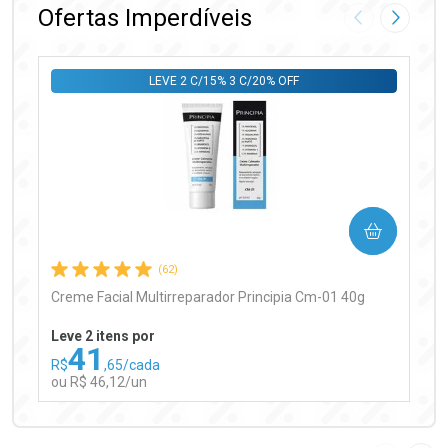
Ofertas Imperdíveis
Imagem Anter
Próxima
LEVE 2 C/15% 3 C/20% OFF
Ativar Desconto
COMPRAR
Comprar sem Desconto
Comprar sem Desconto
Por R$ 99,90/cada
Por R$ 99,90/cada
(62)
Creme Facial Multirreparador Principia Cm-01 40g
Leve 2 itens por
41
R$
,65/cada
ou R$ 46,12/un
FECHAR
FECHAR