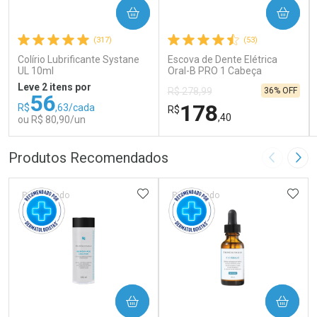
COMPRAR
COMPRAR
(317)
(53)
Colírio Lubrificante Systane
Escova de Dente Elétrica
UL 10ml
Oral-B PRO 1 Cabeça
Redonda Recarregável 1
Leve 2 itens por
36% OFF
R$ 278,99
Unidade
56
178
R$
,63/cada
R$
,40
ou R$ 80,90/un
FECHAR
FECHAR
FEC
FEC
Produtos Recomendados
Imagem A
Pró
Laboratório
Laboratório
Por Menos
Por Menos
ADICIONAR AOS FAVORITOS
ADIC
Patrocinado
Patrocinado
COMPRAR
COMPRAR
Ativar Desconto
Ativar Desconto