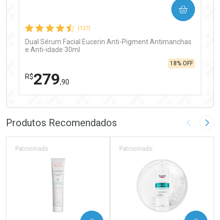
COMPRAR
Comprar sem Desconto
Comprar sem Desconto
Por R$ 97,90/cada
Por R$ 97,90/cada
(127)
Dual Sérum Facial Eucerin Anti-Pigment Antimanchas
e Anti-idade 30ml
18% OFF
279
R$
,90
FECHAR
FECHAR
Laboratório
Por Menos
Produtos Recomendados
Imagem A
Pró
Patrocinado
Patrocinado
Ativar Desconto