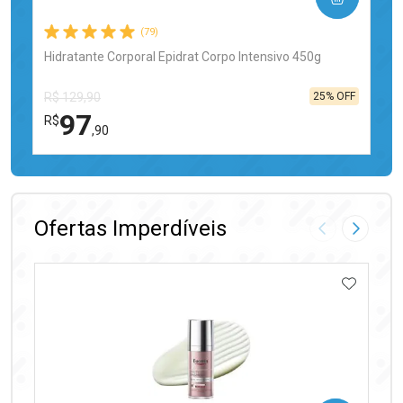
(79)
Hidratante Corporal Epidrat Corpo Intensivo 450g
25% OFF
R$ 129,90
97
R$
,90
FECHAR
FECHAR
Laboratório
Por Menos
Ofertas Imperdíveis
Imagem Anter
Próxima
ADICIO
Ativar Desconto