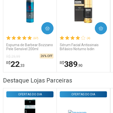
Ativar Desconto
COMPRAR
COMPRAR
Comprar sem Desconto
Comprar sem Desconto
Por R$ 31,35/cada
Por R$ 31,35/cada
(67)
(4)
Espuma de Barbear Bozzano
Sérum Facial Antissinais
Pele Sensível 200ml
Bifásico Noturno Isdin
Isdinceutics Retinal com
26% OFF
R$ 29,99
Retinaldeído 50ml
22
389
R$
R$
,33
,90
FECHAR
FECHAR
FEC
FEC
Destaque Lojas Parceiras
Laboratório
Laboratório
Por Menos
Por Menos
OFERTAS DO DIA
OFERTAS DO DIA