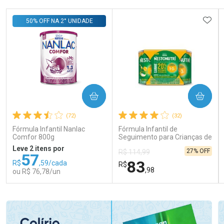
ADIC
50% OFF NA 2° UNIDADE
COMPRAR
COMPRAR
(72)
(32)
Fórmula Infantil Nanlac
Fórmula Infantil de
Comfor 800g
Seguimento para Crianças de
Primeira Infância Nestonutri
Leve 2 itens por
27% OFF
R$ 114,99
2 Unidades de 800g cada
57
83
R$
,59/cada
R$
,98
ou R$ 76,78/un
FECHAR
FECHAR
FEC
FEC
Laboratório
Laboratório
Por Menos
Por Menos