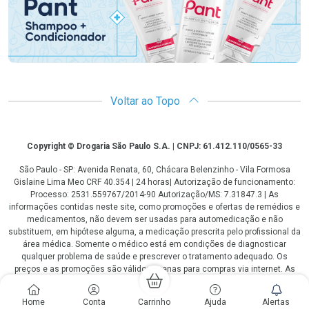
Voltar ao Topo
Copyright
Copyright © Drogaria São Paulo S.A. | CNPJ: 61.412.110/0565-33
São Paulo - SP: Avenida Renata, 60, Chácara Belenzinho - Vila Formosa
Gislaine Lima Meo CRF 40.354 | 24 horas| Autorização de funcionamento:
Processo: 2531.559767/2014-90 Autorização/MS: 7.31847.3 | As
informações contidas neste site, como promoções e ofertas de remédios e
medicamentos, não devem ser usadas para automedicação e não
substituem, em hipótese alguma, a medicação prescrita pelo profissional da
área médica. Somente o médico está em condições de diagnosticar
qualquer problema de saúde e prescrever o tratamento adequado. Os
preços e as promoções são válidos apenas para compras via internet. As
fotos contidas em nosso site são meramente ilustrativas. *Preços e
disponibilidade sujeitos a alterações no decorrer do dia. Antibióticos e
Home
Conta
Carrinho
Ajuda
Alertas
antimicrobianos vendas apenas em lojas físicas ou televendas. Portaria nº