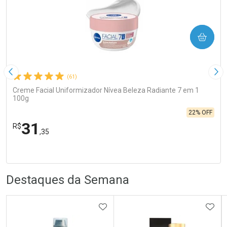
COMPRAR
Imagem Anterior
Pró
(61)
Creme Facial Uniformizador Nívea Beleza Radiante 7 em 1
100g
22% OFF
31
R$
,35
R
R
FECHA
FECHA
Laboratório
Por Menos
Destaques da Semana
ADICIONAR AOS FAVORITOS
ADIC