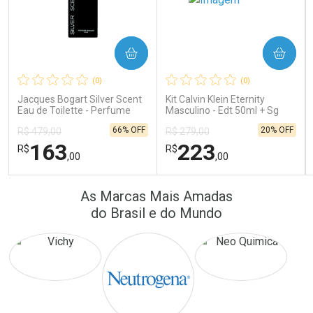
COMPRAR
COMPRAR
Ativar Desconto
Ativar Desconto
(0)
(0)
Comprar sem Desconto
Comprar sem Desconto
Comprar sem Desconto
Comprar sem Desconto
Jacques Bogart Silver Scent
Kit Calvin Klein Eternity
Por R$ 22,33/cada
Por R$ 389,90/cada
Por R$ 22,33/cada
Por R$ 389,90/cada
Eau de Toilette - Perfume
Masculino - Edt 50ml + Sg
Masculino
100ml
66% OFF
20% OFF
R$ 479,00
R$ 279,00
163
223
R$
R$
,00
,00
FECHAR
FECHAR
FEC
FEC
As Marcas Mais Amadas
Laboratório
Laboratório
Por Menos
Por Menos
do Brasil e do Mundo