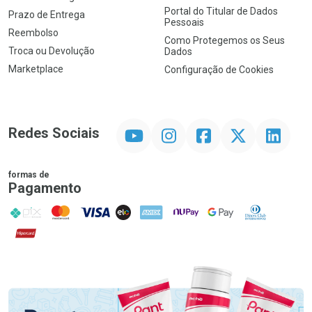
Portal do Titular de Dados
Prazo de Entrega
Pessoais
Reembolso
Como Protegemos os Seus
Troca ou Devolução
Dados
Marketplace
Configuração de Cookies
YouTube
Instagram
Facebook
Twitter
Linkedin
Redes Sociais
formas de
Pagamento
PIX
MasterCard
VISA
ELO
AMEX
NuPay
Google Pay
Diners Club
Hipercard
Promoção em Destaque