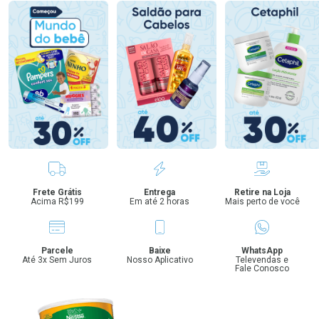
Benefícios
Frete Grátis
Entrega
Retire na Loja
Acima R$199
Em até 2 horas
Mais perto de você
Parcele
Baixe
WhatsApp
Até 3x Sem Juros
Nosso Aplicativo
Televendas e
Fale Conosco