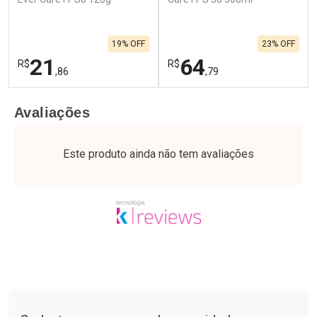
19% OFF
23% OFF
21
64
R$
R$
,86
,79
FECHAR
F
FECHAR
F
Avaliações
Laboratório
Laboratório
Por Menos
Por Menos
Este produto ainda não tem avaliações
Tudo sobre a Drogaria São Paulo