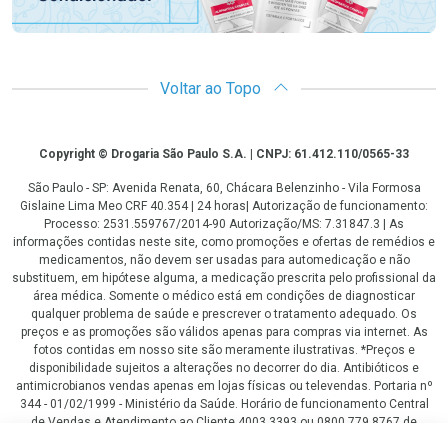
Voltar ao Topo
Copyright
Copyright © Drogaria São Paulo S.A. | CNPJ: 61.412.110/0565-33
São Paulo - SP: Avenida Renata, 60, Chácara Belenzinho - Vila Formosa
Gislaine Lima Meo CRF 40.354 | 24 horas| Autorização de funcionamento:
Processo: 2531.559767/2014-90 Autorização/MS: 7.31847.3 | As
informações contidas neste site, como promoções e ofertas de remédios e
medicamentos, não devem ser usadas para automedicação e não
substituem, em hipótese alguma, a medicação prescrita pelo profissional da
área médica. Somente o médico está em condições de diagnosticar
qualquer problema de saúde e prescrever o tratamento adequado. Os
preços e as promoções são válidos apenas para compras via internet. As
fotos contidas em nosso site são meramente ilustrativas. *Preços e
disponibilidade sujeitos a alterações no decorrer do dia. Antibióticos e
antimicrobianos vendas apenas em lojas físicas ou televendas. Portaria nº
344 - 01/02/1999 - Ministério da Saúde. Horário de funcionamento Central
de Vendas e Atendimento ao Cliente 4003 3393 ou 0800 779 8767 de
domingo a domingo das 08h00 às 20h00.