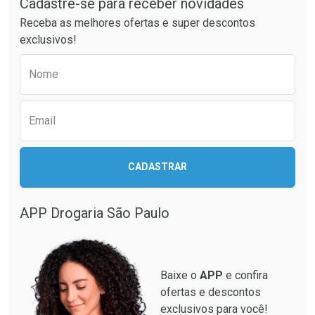
Cadastre-se para receber novidades
Ativar Desconto
Ativar Desconto
Receba as melhores ofertas e super descontos
Comprar sem Desconto
Comprar sem Desconto
exclusivos!
Por R$ 21,86/cada
Por R$ 64,79/cada
Comprar sem Desconto
Comprar sem Desconto
Preencha o formulário abaixo para receber 
Por R$ 21,86/cada
Por R$ 64,79/cada
Nome
Email
CADASTRAR
APP Drogaria São Paulo
Baixe o
APP
e confira
ofertas e descontos
exclusivos para você!