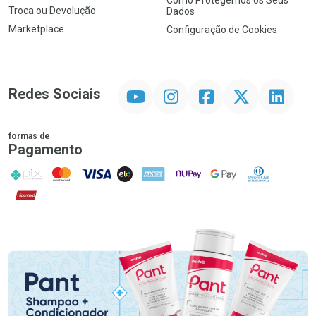
Como Protegemos os Seus
Troca ou Devolução
Dados
Marketplace
Configuração de Cookies
YouTube
Instagram
Facebook
Twitter
Linkedin
Redes Sociais
formas de
Pagamento
PIX
MasterCard
VISA
ELO
AMEX
NuPay
Google Pay
Diners Club
Hipercard
Promoção em Destaque