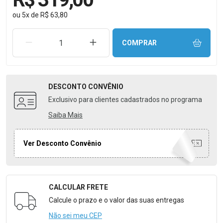
ou
5
x
de
R$ 63,80
REMOVER UMA UNIDADE
AUMENTAR UMA UNIDADE
COMPRAR
DESCONTO
CONVÊNIO
Exclusivo para clientes cadastrados no programa
Saiba Mais
Ver Desconto Convênio
CALCULAR FRETE
Formulário para Calcular o Frete
Calcule o prazo e o valor das suas entregas
Não sei meu CEP