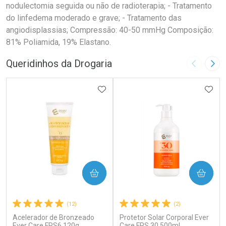
nodulectomia seguida ou não de radioterapia; - Tratamento
do linfedema moderado e grave; - Tratamento das
angiodisplassias; Compressão: 40-50 mmHg Composição:
81% Poliamida, 19% Elastano.
Queridinhos da Drogaria
Imagem A
Pró
ADICIONAR AOS FAVORITOS
ADIC
COMPRAR
COMPRAR
(12)
(2)
Acelerador de Bronzeado
Protetor Solar Corporal Ever
Ever Care FPS6 120g
Care FPS 30 500ml