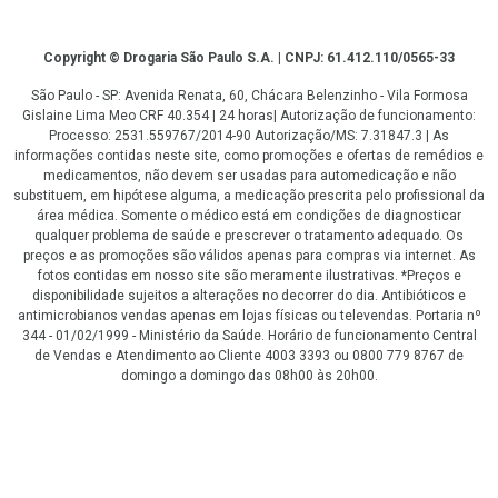
Copyright
Copyright © Drogaria São Paulo S.A. | CNPJ: 61.412.110/0565-33
São Paulo - SP: Avenida Renata, 60, Chácara Belenzinho - Vila Formosa
Gislaine Lima Meo CRF 40.354 | 24 horas| Autorização de funcionamento:
Processo: 2531.559767/2014-90 Autorização/MS: 7.31847.3 | As
informações contidas neste site, como promoções e ofertas de remédios e
medicamentos, não devem ser usadas para automedicação e não
substituem, em hipótese alguma, a medicação prescrita pelo profissional da
área médica. Somente o médico está em condições de diagnosticar
qualquer problema de saúde e prescrever o tratamento adequado. Os
preços e as promoções são válidos apenas para compras via internet. As
fotos contidas em nosso site são meramente ilustrativas. *Preços e
disponibilidade sujeitos a alterações no decorrer do dia. Antibióticos e
antimicrobianos vendas apenas em lojas físicas ou televendas. Portaria nº
344 - 01/02/1999 - Ministério da Saúde. Horário de funcionamento Central
de Vendas e Atendimento ao Cliente 4003 3393 ou 0800 779 8767 de
domingo a domingo das 08h00 às 20h00.
LGPD Aceite os Cookies