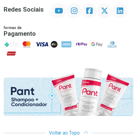
YouTube
Instagram
Facebook
Twitter
Linkedin
Redes Sociais
formas de
Pagamento
PIX
MasterCard
VISA
ELO
AMEX
NuPay
Google Pay
Diners Club
Hipercard
Promoção em Destaque
Voltar ao Topo