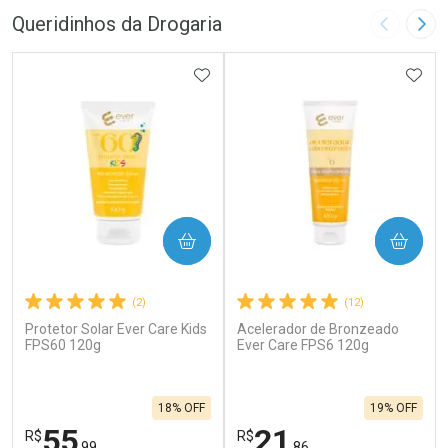
Queridinhos da Drogaria
Imagem A
Pró
ADICIONAR AOS FAVORITOS
ADIC
COMPRAR
COMPRAR
(2)
(12)
Protetor Solar Ever Care Kids
Acelerador de Bronzeado
FPS60 120g
Ever Care FPS6 120g
18% OFF
19% OFF
55
21
R$
R$
,99
,86