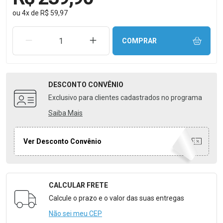
ou
4
x
de
R$ 59,97
REMOVER UMA UNIDADE
AUMENTAR UMA UNIDADE
COMPRAR
DESCONTO
CONVÊNIO
Exclusivo para clientes cadastrados no programa
Saiba Mais
Ver Desconto Convênio
CALCULAR FRETE
Formulário para Calcular o Frete
Calcule o prazo e o valor das suas entregas
Não sei meu CEP