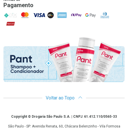
Pagamento
PIX
MasterCard
VISA
ELO
AMEX
NuPay
Google Pay
Diners Club
Hipercard
Promoção em Destaque
Voltar ao Topo
Copyright
Copyright © Drogaria São Paulo S.A. | CNPJ: 61.412.110/0565-33
São Paulo - SP: Avenida Renata, 60, Chácara Belenzinho - Vila Formosa