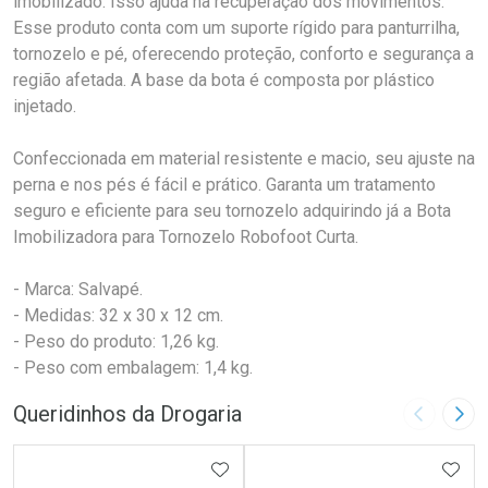
imobilizado. Isso ajuda na recuperação dos movimentos.
Esse produto conta com um suporte rígido para panturrilha,
tornozelo e pé, oferecendo proteção, conforto e segurança a
região afetada. A base da bota é composta por plástico
injetado.
Confeccionada em material resistente e macio, seu ajuste na
perna e nos pés é fácil e prático. Garanta um tratamento
seguro e eficiente para seu tornozelo adquirindo já a Bota
Imobilizadora para Tornozelo Robofoot Curta.
- Marca: Salvapé.
- Medidas: 32 x 30 x 12 cm.
- Peso do produto: 1,26 kg.
- Peso com embalagem: 1,4 kg.
Queridinhos da Drogaria
Imagem A
Pró
ADICIONAR AOS FAVORITOS
ADIC