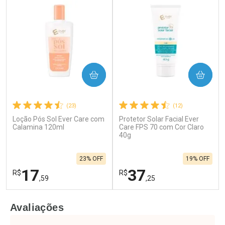
COMPRAR
COMPRAR
(23)
(12)
Loção Pós Sol Ever Care com
Protetor Solar Facial Ever
Calamina 120ml
Care FPS 70 com Cor Claro
40g
23% OFF
19% OFF
17
37
R$
R$
,59
,25
FECHAR
F
FECHAR
F
Avaliações