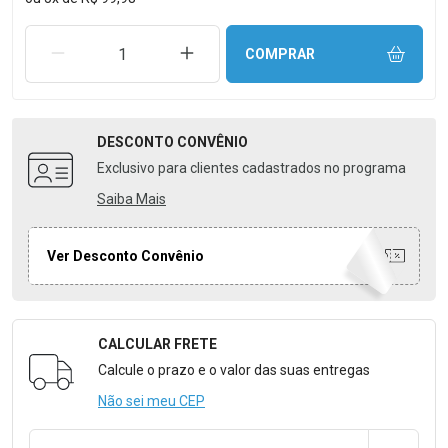
REMOVER UMA UNIDADE
AUMENTAR UMA UNIDADE
COMPRAR
DESCONTO
CONVÊNIO
Exclusivo para clientes cadastrados no programa
Saiba Mais
Ver Desconto Convênio
CALCULAR FRETE
Formulário para Calcular o Frete
Calcule o prazo e o valor das suas entregas
Não sei meu CEP