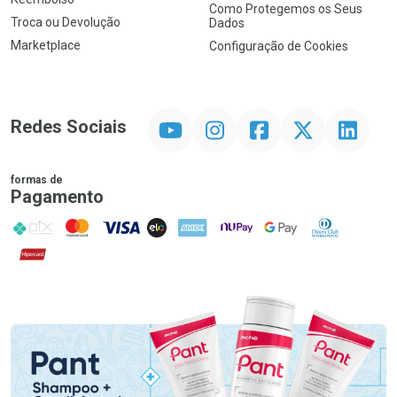
Como Protegemos os Seus
Troca ou Devolução
Dados
Marketplace
Configuração de Cookies
YouTube
Instagram
Facebook
Twitter
Linkedin
Redes Sociais
formas de
Pagamento
PIX
MasterCard
VISA
ELO
AMEX
NuPay
Google Pay
Diners Club
Hipercard
Promoção em Destaque