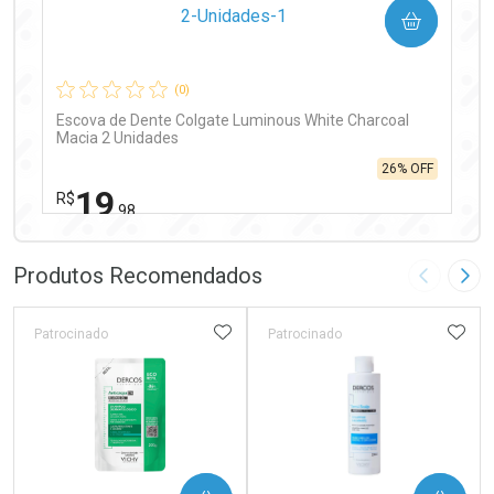
COMPRAR
Comprar sem Desconto
Comprar sem Desconto
Por R$ 97,90/cada
Por R$ 97,90/cada
(0)
Escova de Dente Colgate Luminous White Charcoal
Macia 2 Unidades
26% OFF
19
R$
,98
FECHAR
FECHAR
Laboratório
Por Menos
Produtos Recomendados
Imagem A
Pró
ADICIONAR AOS FAVORITOS
ADIC
Patrocinado
Patrocinado
Ativar Desconto