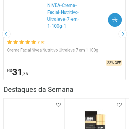
COMPRAR
Imagem Anterior
Pró
(106)
Creme Facial Nivea Nutritivo Ultraleve 7 em 1 100g
22% OFF
31
R$
,35
R
R
FECHA
FECHA
Destaques da Semana
Laboratório
Por Menos
ADICIONAR AOS FAVORITOS
ADIC