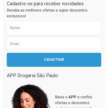
Laboratório
Laboratório
Por Menos
Por Menos
Cadastre-se para receber novidades
Receba as melhores ofertas e super descontos
exclusivos!
Preencha o formulário abaixo para receber 
Nome
Email
Ativar Desconto
Ativar Desconto
CADASTRAR
Comprar sem Desconto
Comprar sem Desconto
Comprar sem Desconto
Comprar sem Desconto
Por R$ 87,99/cada
Por R$ 28,40/cada
Por R$ 87,99/cada
Por R$ 28,40/cada
APP Drogaria São Paulo
Baixe o
APP
e confira
ofertas e descontos