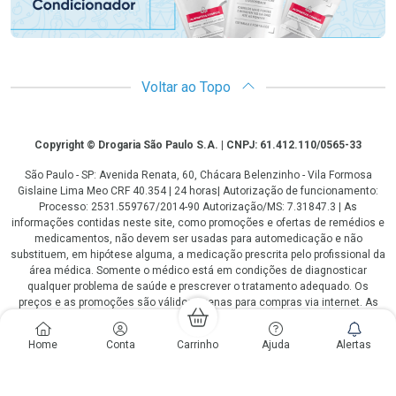
Voltar ao Topo
Copyright
Copyright © Drogaria São Paulo S.A. | CNPJ: 61.412.110/0565-33
São Paulo - SP: Avenida Renata, 60, Chácara Belenzinho - Vila Formosa
Gislaine Lima Meo CRF 40.354 | 24 horas| Autorização de funcionamento:
Processo: 2531.559767/2014-90 Autorização/MS: 7.31847.3 | As
informações contidas neste site, como promoções e ofertas de remédios e
medicamentos, não devem ser usadas para automedicação e não
substituem, em hipótese alguma, a medicação prescrita pelo profissional da
área médica. Somente o médico está em condições de diagnosticar
qualquer problema de saúde e prescrever o tratamento adequado. Os
preços e as promoções são válidos apenas para compras via internet. As
fotos contidas em nosso site são meramente ilustrativas. *Preços e
disponibilidade sujeitos a alterações no decorrer do dia. Antibióticos e
Home
Conta
Carrinho
Ajuda
Alertas
antimicrobianos vendas apenas em lojas físicas ou televendas. Portaria nº
344 - 01/02/1999 - Ministério da Saúde. Horário de funcionamento Central
de Vendas e Atendimento ao Cliente 4003 3393 ou 0800 779 8767 de