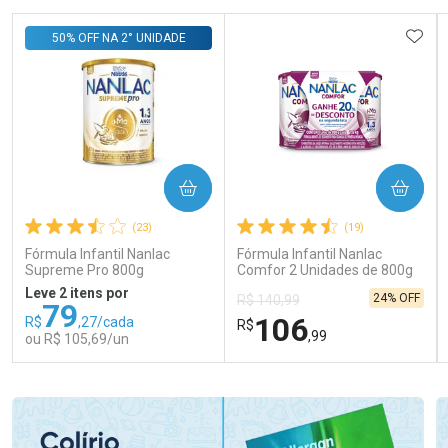
ADIC
50% OFF NA 2° UNIDADE
COMPRAR
COMPRAR
(23)
(19)
Fórmula Infantil Nanlac
Fórmula Infantil Nanlac
Supreme Pro 800g
Comfor 2 Unidades de 800g
Leve 2 itens por
24% OFF
R$ 140,99
79
106
R$
,27/cada
R$
,99
ou R$ 105,69/un
FECHAR
FECHAR
FEC
FEC
Laboratório
Laboratório
Por Menos
Por Menos