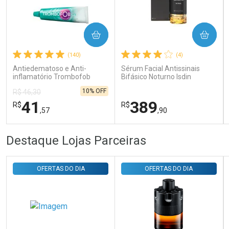
Ativar Desconto
COMPRAR
COMPRAR
(140)
(4)
Comprar sem Desconto
Comprar sem Desconto
Por R$ 31,35/cada
Por R$ 31,35/cada
Antiedematoso e Anti-
Sérum Facial Antissinais
inflamatório Trombofob
Bifásico Noturno Isdin
200U/g 40g
Isdinceutics Retinal com
10% OFF
R$ 46,30
Retinaldeído 50ml
41
389
R$
R$
,57
,90
FECHAR
FECHAR
FEC
FEC
Destaque Lojas Parceiras
Laboratório
Laboratório
Por Menos
Por Menos
OFERTAS DO DIA
OFERTAS DO DIA