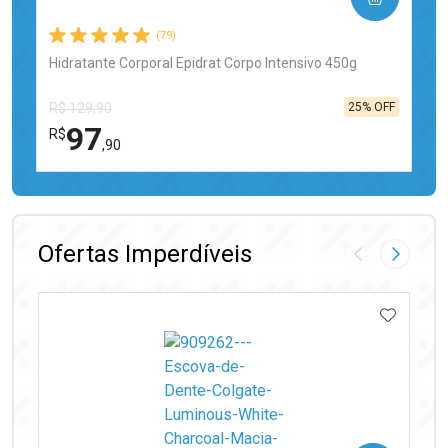
(79)
Hidratante Corporal Epidrat Corpo Intensivo 450g
25% OFF
R$ 129,90
97
R$
,90
FECHAR
FECHAR
Laboratório
Por Menos
Ofertas Imperdíveis
Imagem Anter
Próxima
ADICIO
Ativar Desconto