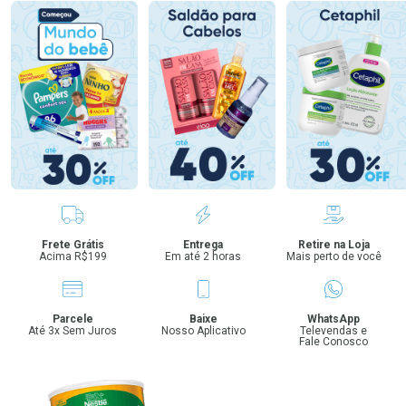
Benefícios
Frete Grátis
Entrega
Retire na Loja
Acima R$199
Em até 2 horas
Mais perto de você
Parcele
Baixe
WhatsApp
Até 3x Sem Juros
Nosso Aplicativo
Televendas e
Fale Conosco