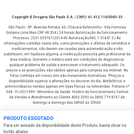
Copyright
Copyright © Drogaria São Paulo S.A. | CNPJ: 61.412.110/0565-33
São Paulo - SP: Avenida Renata, 60, Chácara Belenzinho - Vila Formosa
Gislaine Lima Meo CRF 40.354 | 24 horas| Autorização de funcionamento:
Processo: 2531.559767/2014-90 Autorização/MS: 7.31847.3 | As
informações contidas neste site, como promoções e ofertas de remédios e
medicamentos, não devem ser usadas para automedicação e não
substituem, em hipótese alguma, a medicação prescrita pelo profissional da
área médica. Somente o médico está em condições de diagnosticar
qualquer problema de saúde e prescrever o tratamento adequado. Os
preços e as promoções são válidos apenas para compras via internet. As
fotos contidas em nosso site são meramente ilustrativas. *Preços e
disponibilidade sujeitos a alterações no decorrer do dia. Antibióticos e
antimicrobianos vendas apenas em lojas físicas ou televendas. Portaria nº
344 - 01/02/1999 - Ministério da Saúde. Horário de funcionamento Central
de Vendas e Atendimento ao Cliente 4003 3393 ou 0800 779 8767 de
domingo a domingo das 08h00 às 20h00.
LGPD Aceite os Cookies
PRODUTO ESGOTADO
Para ser avisado da disponibilidade deste Produto, basta clicar no
botão abaixo.