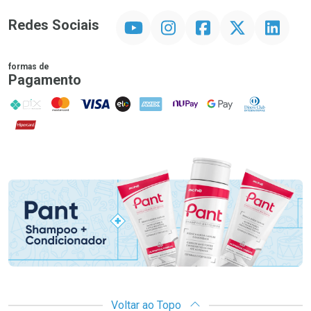
YouTube
Instagram
Facebook
Twitter
Linkedin
Redes Sociais
formas de
Pagamento
PIX
MasterCard
VISA
ELO
AMEX
NuPay
Google Pay
Diners Club
Hipercard
Promoção em Destaque
Voltar ao Topo