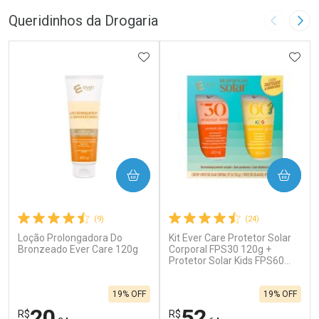
Queridinhos da Drogaria
Imagem A
Pró
ADICIONAR AOS FAVORITOS
ADIC
COMPRAR
COMPRAR
(9)
(24)
Loção Prolongadora Do
Kit Ever Care Protetor Solar
Bronzeado Ever Care 120g
Corporal FPS30 120g +
Protetor Solar Kids FPS60
120g
19% OFF
19% OFF
20
52
R$
R$