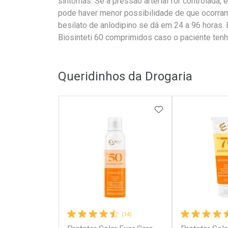
sintomas. Se a pressão arterial for controlada
pode haver menor possibilidade de que ocorram.
besilato de anlodipino se dá em 24 a 96 horas.
Biosinteti 60 comprimidos caso o paciente tenh
Queridinhos da Drogaria
ADICIONAR AOS 
(14)