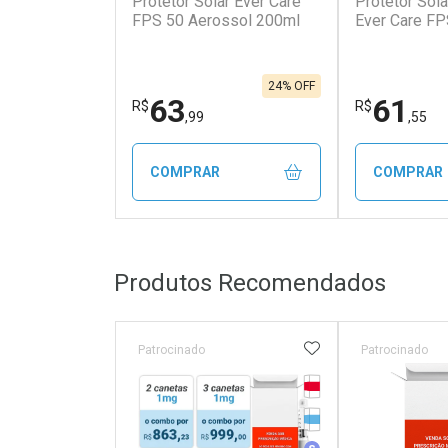
Protetor Solar Ever Care
Protetor Sola
FPS 50 Aerossol 200ml
Ever Care F
24% OFF
63
61
R$
R$
,99
,55
COMPRAR
COMPRAR
FECHAR
FECHAR
Produtos Recomendados
Laboratório
Laborató
Por Menos
Por Men
ADICIONAR AOS 
Patrocinado
Patrocinado
Tarja Vermelha
Medicamento Refrig
Medicamento Simila