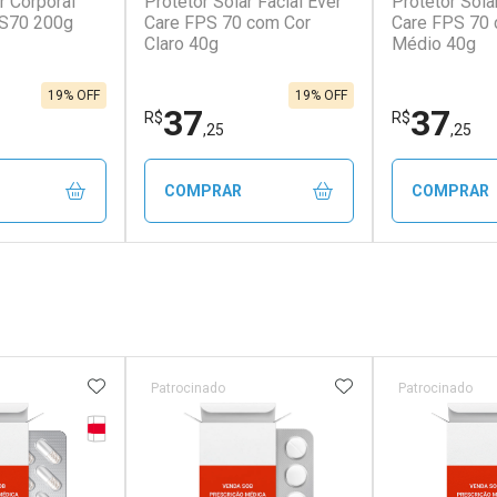
r Corporal
Protetor Solar Facial Ever
Protetor Sola
PS70 200g
Care FPS 70 com Cor
Care FPS 70 
Claro 40g
Médio 40g
19% OFF
19% OFF
37
37
R$
R$
,25
,25
COMPRAR
COMPRAR
FECHAR
FECHAR
FECHAR
FECHAR
rio
Laboratório
Laborató
os
Por Menos
Por Men
FAVORITOS
ADICIONAR AOS FAVORITOS
ADICIONAR AOS 
Patrocinado
Patrocinado
Tarja Vermelha
erado
r