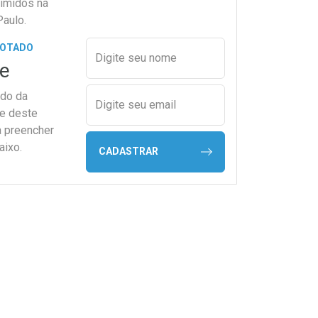
imidos na
Paulo.
Preencher nome e email para s
GOTADO
Digite seu nome
e
ado da
Digite seu email
de deste
a preencher
aixo.
CADASTRAR