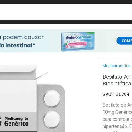
busca
isa?
Bread
Medicamentos
Besilato An
Biosintétic
136794
Besilato de A
10mg Genérico
para controle 
hipertensão.