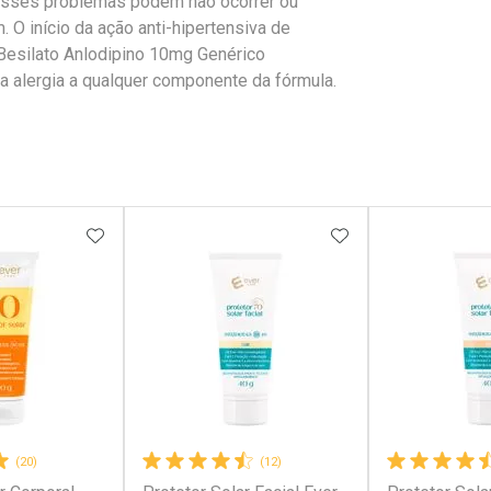
, esses problemas podem não ocorrer ou
 O início da ação anti-hipertensiva de
 Besilato Anlodipino 10mg Genérico
a alergia a qualquer componente da fórmula.
FAVORITOS
ADICIONAR AOS FAVORITOS
ADICIONAR AOS 
(20)
(12)