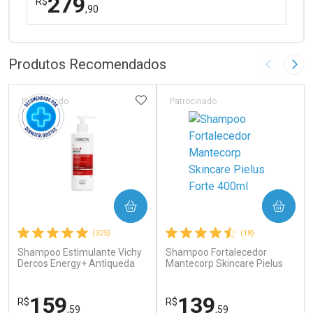
279
R$
,90
FECHAR
FECHAR
Laboratório
Por Menos
Produtos Recomendados
Imagem A
Pró
ADICIONAR AOS FAVORITOS
Patrocinado
Patrocinado
Ativar Desconto
COMPRAR
COMPRAR
Comprar sem Desconto
Comprar sem Desconto
(325)
(18)
Por R$ 279,90/cada
Por R$ 279,90/cada
Shampoo Estimulante Vichy
Shampoo Fortalecedor
Dercos Energy+ Antiqueda
Mantecorp Skincare Pielus
Cabelos Fracos e
Forte 400ml
Quebradiços 400ml
159
139
R$
R$
,59
,59