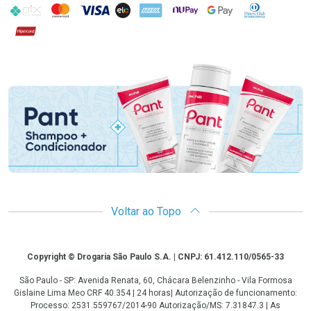
PIX
MasterCard
VISA
ELO
AMEX
NuPay
Google Pay
Diners Club
Hipercard
Promoção em Destaque
Voltar ao Topo
Copyright
Copyright © Drogaria São Paulo S.A. | CNPJ: 61.412.110/0565-33
São Paulo - SP: Avenida Renata, 60, Chácara Belenzinho - Vila Formosa
Gislaine Lima Meo CRF 40.354 | 24 horas| Autorização de funcionamento:
Processo: 2531.559767/2014-90 Autorização/MS: 7.31847.3 | As