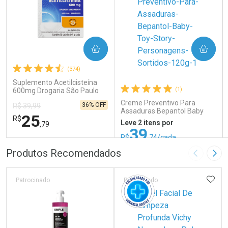
COMPRAR
COMPRAR
(374)
Suplemento Acetilcisteína
(1)
600mg Drogaria São Paulo
16 Sachês
Creme Preventivo Para
36% OFF
R$ 39,99
Assaduras Bepantol Baby
25
R$
Toy Story Personagens
Leve 2 itens por
,79
Sortidos 120g
39
R$
,74/cada
ou R$ 52,99/un
FECHAR
FECHAR
FEC
FEC
Produtos Recomendados
Imagem A
Pró
Laboratório
Laboratório
Por Menos
Por Menos
ADIC
Patrocinado
Patrocinado