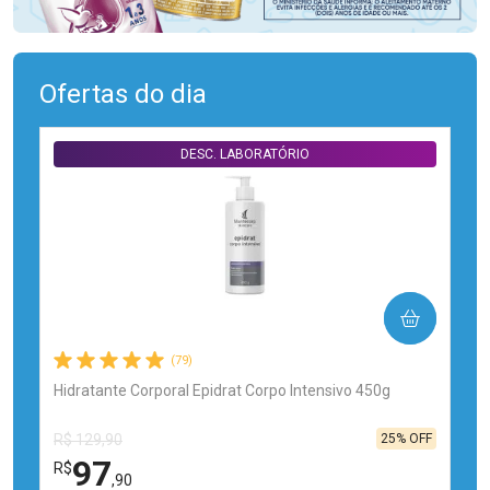
Ofertas do dia
DESC. LABORATÓRIO
COMPRAR
(79)
Hidratante Corporal Epidrat Corpo Intensivo 450g
25% OFF
R$ 129,90
97
R$
,90