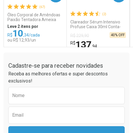
(67)
Comprar sem Desconto
Comprar sem Desconto
Comprar sem Desconto
Comprar sem Desconto
(2)
Óleo Corporal de Amêndoas
Por R$ 41,99/cada
Por R$ 15,99/cada
Por R$ 41,99/cada
Por R$ 15,99/cada
Paixão Tentadora Ameixa
Clareador Sérum Intensivo
Rubi 100ml
Leve 2 itens por
Profuse Caixa 30ml Conta-
10
Gotas
R$
,34/cada
40% OFF
R$ 229,90
ou R$ 12,93/un
137
R$
,94
Tudo sobre a Drogaria São Paulo
FECHAR
FECHAR
FEC
FEC
Laboratório
Laboratório
Por Menos
Por Menos
Cadastre-se para receber novidades
Receba as melhores ofertas e super descontos
exclusivos!
Preencha o formulário abaixo para receber 
Nome
Email
Ativar Desconto
Ativar Desconto