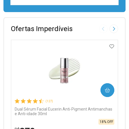
FECHAR
FECHAR
Laboratório
Por Menos
Ofertas Imperdíveis
Imagem Anter
Próxima
ADICIO
Ativar Desconto
COMPRAR
Comprar sem Desconto
Comprar sem Desconto
Por R$ 97,90/cada
Por R$ 97,90/cada
(127)
Dual Sérum Facial Eucerin Anti-Pigment Antimanchas
e Anti-idade 30ml
18% OFF