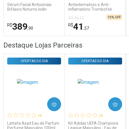
Sérum Facial Antissinais
Antiedematoso e Anti-
Bifásico Noturno Isdin
inflamatório Trombofob
Isdinceutics Retinal com
200U/g 40g
10% OFF
R$ 46,30
Retinaldeído 50ml
389
41
R$
R$
,90
,57
FECHAR
FECHAR
FEC
FEC
Destaque Lojas Parceiras
Laboratório
Laboratório
Por Menos
Por Menos
OFERTAS DO DIA
OFERTAS DO DIA
COMPRAR
COMPRAR
Ativar Desconto
Ativar Desconto
(0)
(0)
Comprar sem Desconto
Comprar sem Desconto
Comprar sem Desconto
Comprar sem Desconto
Lattafa Asad Eau de Parfum
Kit Adidas UEFA Champions
Por R$ 389,90/cada
Por R$ 41,57/cada
Por R$ 389,90/cada
Por R$ 41,57/cada
Perfume Masculino 100ml
League Masculino - Eau de