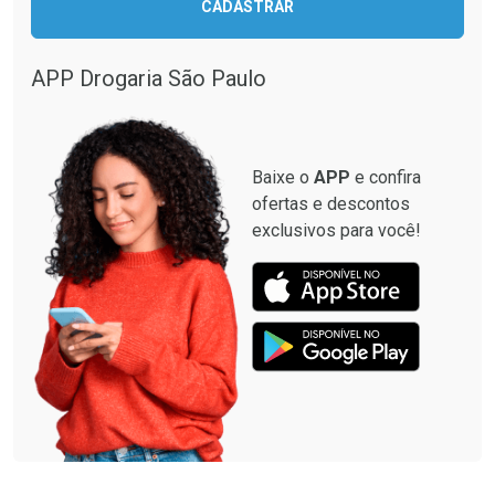
CADASTRAR
Comprar sem Desconto
Comprar sem Desconto
Comprar sem Desconto
Comprar sem Desconto
Por R$ 12,93/cada
Por R$ 137,94/cada
Por R$ 12,93/cada
Por R$ 137,94/cada
APP Drogaria São Paulo
Baixe o
APP
e confira
ofertas e descontos
exclusivos para você!