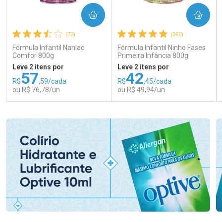
COMPRAR
COMPRAR
(72)
(360)
Fórmula Infantil Nanlac
Fórmula Infantil Ninho Fases
Comfor 800g
Primeira Infância 800g
Leve 2 itens por
Leve 2 itens por
57
42
R$
,59/cada
R$
,45/cada
ou R$ 76,78/un
ou R$ 49,94/un
FECHAR
FECHAR
FEC
FEC
Laboratório
Laboratório
Por Menos
Por Menos
Ativar Desconto
Ativar Desconto