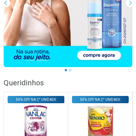
Imagem Anterior
Pr
…
Queridinhos
50% OFF NA 2° UNIDADE
30% OFF NA 2° UNIDADE