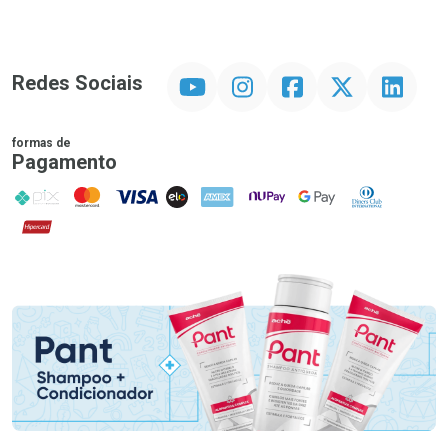
YouTube
Instagram
Facebook
Twitter
Linkedin
Redes Sociais
formas de
Pagamento
PIX
MasterCard
VISA
ELO
AMEX
NuPay
Google Pay
Diners Club
Hipercard
Promoção em Destaque