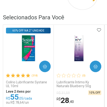
Por R$ 879,00/cada
Por R$ 690,00/cada
Por R$ 879,00/cada
Por R$ 690,00/cada
Selecionados Para Você
ADIC
60% OFF NA 2° UNIDADE
COMPRAR
COMPRAR
(318)
(0)
Colírio Lubrificante Systane
Lubrificante Íntimo Ky
UL 10ml
Naturals Blueberry 50g
Leve 2 itens por
10% OFF
R$ 31,59
55
28
R$
,05/cada
R$
,40
ou R$ 78,64/un