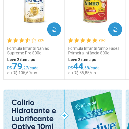
COMPRAR
COMPRAR
(23)
(360)
Fórmula Infantil Nanlac
Fórmula Infantil Ninho Fases
Supreme Pro 800g
Primeira Infância 800g
Leve 2 itens por
Leve 2 itens por
79
44
R$
,27/cada
R$
,68/cada
ou R$ 105,69/un
ou R$ 55,85/un
FECHAR
FECHAR
FEC
FEC
Laboratório
Laboratório
Por Menos
Por Menos