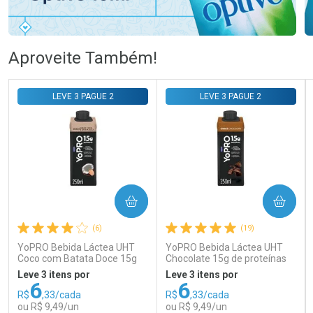
Ativar Desconto
Ativar Desconto
Aproveite Também!
Comprar sem Desconto
Comprar sem Desconto
Comprar sem Desconto
Comprar sem Desconto
LEVE 3 PAGUE 2
LEVE 3 PAGUE 2
Por R$ 105,69/cada
Por R$ 55,85/cada
Por R$ 105,69/cada
Por R$ 55,85/cada
COMPRAR
COMPRAR
(6)
(19)
YoPRO Bebida Láctea UHT
YoPRO Bebida Láctea UHT
Coco com Batata Doce 15g
Chocolate 15g de proteínas
de proteínas 250ml
250ml
Leve 3 itens por
Leve 3 itens por
6
6
R$
,33/cada
R$
,33/cada
ou R$ 9,49/un
ou R$ 9,49/un