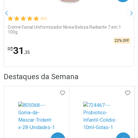
Imagem Anterior
Pró
(61)
Creme Facial Uniformizador Nívea Beleza Radiante 7 em 1
100g
22% OFF
31
R$
,35
R
R
FECHA
FECHA
Laboratório
Por Menos
Destaques da Semana
ADICIONAR AOS FAVORITOS
ADIC
Ativar Desconto