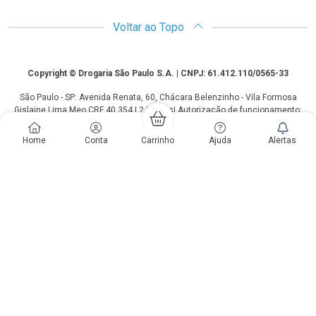
Voltar ao Topo
Copyright
Copyright © Drogaria São Paulo S.A. | CNPJ: 61.412.110/0565-33
São Paulo - SP: Avenida Renata, 60, Chácara Belenzinho - Vila Formosa
Gislaine Lima Meo CRF 40.354 | 24 horas| Autorização de funcionamento:
Processo: 2531.559767/2014-90 Autorização/MS: 7.31847.3 | As
informações contidas neste site, como promoções e ofertas de remédios e
Home
Conta
Carrinho
Ajuda
Alertas
medicamentos, não devem ser usadas para automedicação e não
substituem, em hipótese alguma, a medicação prescrita pelo profissional da
área médica. Somente o médico está em condições de diagnosticar
qualquer problema de saúde e prescrever o tratamento adequado. Os
preços e as promoções são válidos apenas para compras via internet. As
fotos contidas em nosso site são meramente ilustrativas. *Preços e
disponibilidade sujeitos a alterações no decorrer do dia. Antibióticos e
antimicrobianos vendas apenas em lojas físicas ou televendas. Portaria nº
344 - 01/02/1999 - Ministério da Saúde. Horário de funcionamento Central
de Vendas e Atendimento ao Cliente 4003 3393 ou 0800 779 8767 de
domingo a domingo das 08h00 às 20h00.
LGPD Aceite os Cookies