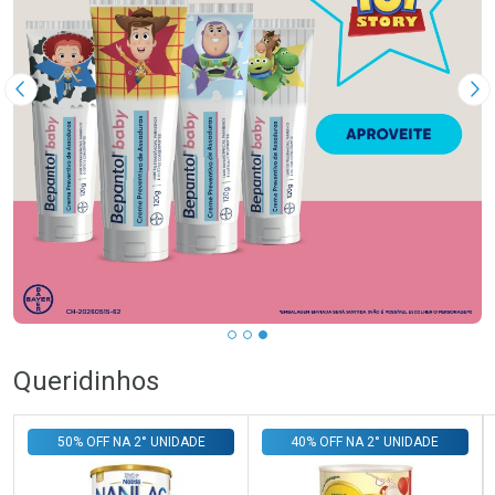
Imagem Anterior
Pr
Queridinhos
50% OFF NA 2° UNIDADE
40% OFF NA 2° UNIDADE