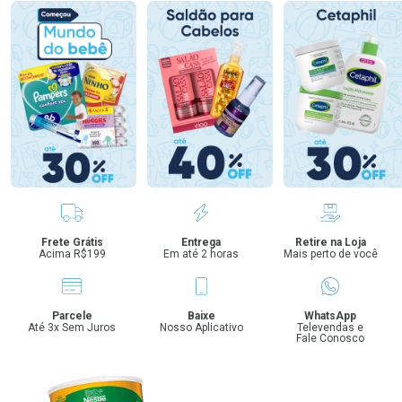
Benefícios
Frete Grátis
Entrega
Retire na Loja
Acima R$199
Em até 2 horas
Mais perto de você
Parcele
Baixe
WhatsApp
Até 3x Sem Juros
Nosso Aplicativo
Televendas e
Fale Conosco