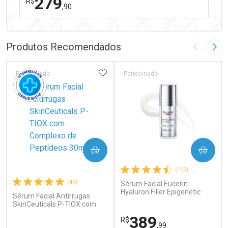
279
R$
,90
FECHAR
FECHAR
Laboratório
Por Menos
Produtos Recomendados
Imagem A
Pró
ADICIONAR AOS FAVORITOS
Patrocinado
Patrocinado
Ativar Desconto
COMPRAR
COMPRAR
Comprar sem Desconto
Comprar sem Desconto
(103)
Por R$ 279,90/cada
Por R$ 279,90/cada
(49)
Sérum Facial Eucerin
Hyaluron Filler Epigenetic
Sérum Facial Antirrugas
Anti-idade 30ml
SkinCeuticals P-TIOX com
Complexo de Peptídeos 30ml
389
R$
,99