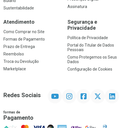
Bulário
Assinatura
Sustentabilidade
Atendimento
Segurança e
Privacidade
Como Comprar no Site
Política de Privacidade
Formas de Pagamento
Portal do Titular de Dados
Prazo de Entrega
Pessoais
Reembolso
Como Protegemos os Seus
Troca ou Devolução
Dados
Marketplace
Configuração de Cookies
YouTube
Instagram
Facebook
Twitter
Linkedin
Redes Sociais
formas de
Pagamento
PIX
MasterCard
VISA
ELO
AMEX
NuPay
Google Pay
Diners Club