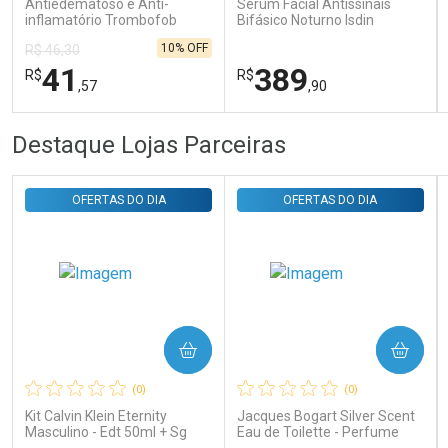
Antiedematoso e Anti-
Sérum Facial Antissinais
inflamatório Trombofob
Bifásico Noturno Isdin
200U/g 40g
Isdinceutics Retinal com
10% OFF
R$ 46,30
Retinaldeído 50ml
41
389
R$
R$
,57
,90
FECHAR
FECHAR
FEC
FEC
Destaque Lojas Parceiras
Laboratório
Laboratório
Por Menos
Por Menos
OFERTAS DO DIA
OFERTAS DO DIA
COMPRAR
COMPRAR
Ativar Desconto
Ativar Desconto
(0)
(0)
Comprar sem Desconto
Comprar sem Desconto
Comprar sem Desconto
Comprar sem Desconto
Kit Calvin Klein Eternity
Jacques Bogart Silver Scent
Por R$ 41,57/cada
Por R$ 389,90/cada
Por R$ 41,57/cada
Por R$ 389,90/cada
Masculino - Edt 50ml + Sg
Eau de Toilette - Perfume