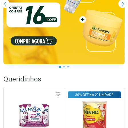
Imagem Anterior
Pr
Queridinhos
ADICIONAR AOS FAVORITOS
30% OFF NA 2° UNIDADE