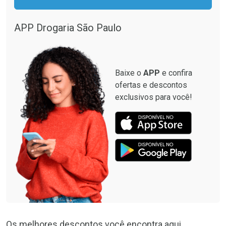
Por R$ 137,94/cada
Por R$ 28,40/cada
Por R$ 137,94/cada
Por R$ 28,40/cada
APP Drogaria São Paulo
Baixe o
APP
e confira
ofertas e descontos
exclusivos para você!
Os melhores descontos você encontra aqui