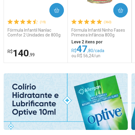
COMPRAR
COMPRAR
(19)
(360)
Fórmula Infantil Nanlac
Fórmula Infantil Ninho Fases
Comfor 2 Unidades de 800g
Primeira Infância 800g
Leve 2 itens por
47
140
R$
,80/cada
R$
,99
ou R$ 56,24/un
FECHAR
FECHAR
FEC
FEC
Laboratório
Laboratório
Por Menos
Por Menos