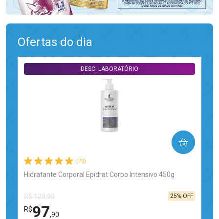
Ofertas do dia
DESC. LABORATÓRIO
COMPRAR
(79)
Hidratante Corporal Epidrat Corpo Intensivo 450g
25% OFF
R$ 129,90
97
R$
,90