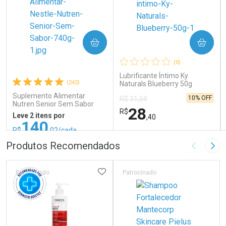
COMPRAR
COMPRAR
(0)
Lubrificante Íntimo Ky
(242)
Naturals Blueberry 50g
Suplemento Alimentar
10% OFF
R$ 31,59
Nutren Senior Sem Sabor
28
R$
740g
Leve 2 itens por
,40
140
R$
,02/cada
ou R$ 155,58/un
FECHAR
FECHAR
FEC
FEC
Produtos Recomendados
Imagem A
Pró
Laboratório
Laboratório
Por Menos
Por Menos
ADICIONAR AOS FAVORITOS
Patrocinado
Patrocinado