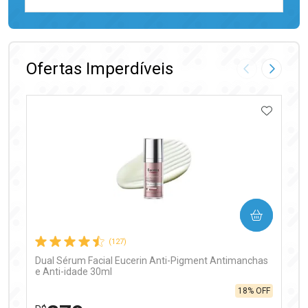
FECHAR
FECHAR
Laboratório
Por Menos
Ofertas Imperdíveis
Imagem Anter
Próxima
ADICIO
Ativar Desconto
COMPRAR
Comprar sem Desconto
Comprar sem Desconto
Por R$ 97,90/cada
Por R$ 97,90/cada
(127)
Dual Sérum Facial Eucerin Anti-Pigment Antimanchas
e Anti-idade 30ml
18% OFF