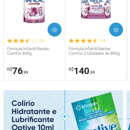
COMPRAR
COMPRAR
(72)
(19)
Fórmula Infantil Nanlac
Fórmula Infantil Nanlac
Comfor 800g
Comfor 2 Unidades de 800g
76
140
R$
R$
,99
,99
FECHAR
FECHAR
FEC
FEC
Laboratório
Laboratório
Por Menos
Por Menos