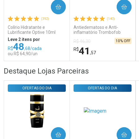
COMPRAR
COMPRAR
Comprar sem Desconto
Comprar sem Desconto
Por R$ 31,35/cada
Por R$ 31,35/cada
(392)
(140)
Colírio Hidratante e
Antiedematoso e Anti-
Lubrificante Optive 10ml
inflamatório Trombofob
200U/g 40g
Leve 2 itens por
10% OFF
R$ 46,30
48
41
R$
,68/cada
R$
,57
ou R$ 64,90/un
FECHAR
FECHAR
FEC
FEC
Destaque Lojas Parceiras
Laboratório
Laboratório
Por Menos
Por Menos
OFERTAS DO DIA
OFERTAS DO DIA
COMPRAR
COMPRAR
Ativar Desconto
Ativar Desconto