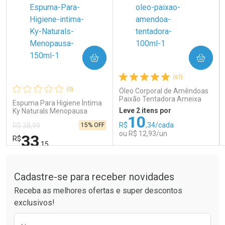
COMPRAR
COMPRAR
Ativar Desconto
Ativar Desconto
(67)
Comprar sem Desconto
Comprar sem Desconto
Comprar sem Desconto
Comprar sem Desconto
(0)
Óleo Corporal de Amêndoas
Por R$ 121,90/cada
Por R$ 41,99/cada
Por R$ 121,90/cada
Por R$ 41,99/cada
Paixão Tentadora Ameixa
Espuma Para Higiene Íntima
Rubi 100ml
Leve 2 itens por
Ky Naturals Menopausa
10
150ml
R$
,34/cada
15% OFF
R$ 38,99
ou R$ 12,93/un
33
R$
,15
Tudo sobre a Drogaria São Paulo
FECHAR
FECHAR
FEC
FEC
Laboratório
Laboratório
Por Menos
Por Menos
Cadastre-se para receber novidades
Receba as melhores ofertas e super descontos
exclusivos!
Preencha o formulário abaixo para receber 