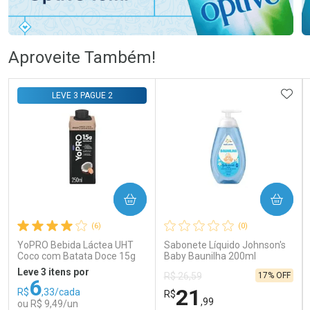
Ativar Desconto
Ativar Desconto
Aproveite Também!
Comprar sem Desconto
Comprar sem Desconto
Comprar sem Desconto
Comprar sem Desconto
ADIC
LEVE 3 PAGUE 2
Por R$ 76,99/cada
Por R$ 140,99/cada
Por R$ 76,99/cada
Por R$ 140,99/cada
COMPRAR
COMPRAR
(6)
(0)
YoPRO Bebida Láctea UHT
Sabonete Líquido Johnson's
Coco com Batata Doce 15g
Baby Baunilha 200ml
de proteínas 250ml
Leve 3 itens por
17% OFF
R$ 26,59
6
21
R$
,33/cada
R$
,99
ou R$ 9,49/un