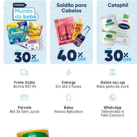
Benefícios
Frete Grátis
Entrega
Retire na Loja
Acima R$199
Em até 2 horas
Mais perto de você
Parcele
Baixe
WhatsApp
Até 3x Sem Juros
Nosso Aplicativo
Televendas e
Fale Conosco