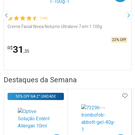
Imagem Anterior
Pró
(144)
Creme Facial Nivea Noturno Ultraleve 7 em 1 100g
22% OFF
31
R$
,35
R
R
FECHA
FECHA
Laboratório
Por Menos
Destaques da Semana
ADIC
50% OFF NA 2° UNIDADE
Ativar Desconto