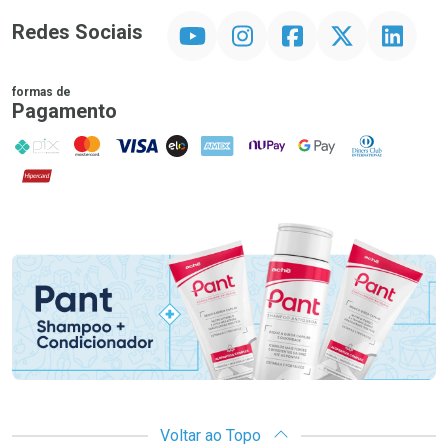
YouTube
Instagram
Facebook
Twitter
Linkedin
Redes Sociais
formas de
Pagamento
PIX
MasterCard
VISA
ELO
AMEX
NuPay
Google Pay
Diners Club
Hipercard
Promoção em Destaque
Voltar ao Topo