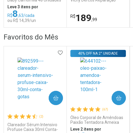
Profunda 150g
Leve 3 itens por
8
189
R$
,63/cada
R$
,99
ou R$ 14,39/un
FECHAR
FECHAR
FEC
FEC
Favoritos do Mês
Laboratório
Dermaclub
Por Menos
Por Menos
ADICIONAR AOS FAVORITOS
40% OFF NA 2° UNIDADE
COMPRAR
COMPRAR
Ativar Desconto
Ativar Desconto
(67)
Comprar sem Desconto
Comprar sem Desconto
Comprar sem Desconto
Comprar sem Desconto
(2)
Óleo Corporal de Amêndoas
Por R$ 14,39/cada
Por R$ 189,99/cada
Por R$ 14,39/cada
Por R$ 189,99/cada
Paixão Tentadora Ameixa
Clareador Sérum Intensivo
Rubi 100ml
Leve 2 itens por
Profuse Caixa 30ml Conta-