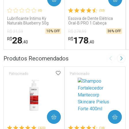
(0)
(53)
Lubrificante Íntimo Ky
Escova de Dente Elétrica
Naturals Blueberry 50g
Oral-B PRO 1 Cabeça
Redonda Recarregável 1
10% OFF
36% OFF
R$ 31,59
R$ 278,99
Unidade
28
178
R$
R$
,40
,40
FECHAR
FECHAR
FEC
FEC
Produtos Recomendados
Imagem A
Pró
Laboratório
Laboratório
Por Menos
Por Menos
ADICIONAR AOS FAVORITOS
Patrocinado
Patrocinado
COMPRAR
COMPRAR
Ativar Desconto
Ativar Desconto
(325)
(18)