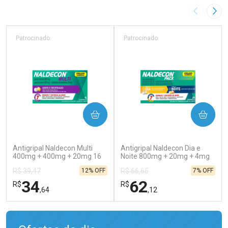
Imagem A
Pró
Patrocinado
Patrocinado
COMPRAR
COMPRAR
(129)
(138)
Antigripal Naldecon Multi
Antigripal Naldecon Dia e
400mg + 400mg + 20mg 16
Noite 800mg + 20mg + 4mg
Comprimidos
24 comprimidos
12% OFF
7% OFF
R$ 39,47
R$ 66,65
34
62
R$
R$
,64
,12
FECHAR
FECHAR
FEC
FEC
Laboratório
Laboratório