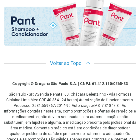
Promoção em Destaque
Voltar ao Topo
Copyright
Copyright © Drogaria São Paulo S.A. | CNPJ: 61.412.110/0565-33
São Paulo - SP: Avenida Renata, 60, Chácara Belenzinho - Vila Formosa
Gislaine Lima Meo CRF 40.354 | 24 horas| Autorização de funcionamento:
Processo: 2531.559767/2014-90 Autorização/MS: 7.31847.3 | As
informações contidas neste site, como promoções e ofertas de remédios e
medicamentos, não devem ser usadas para automedicação e não
substituem, em hipótese alguma, a medicação prescrita pelo profissional da
área médica. Somente o médico está em condições de diagnosticar
qualquer problema de saúde e prescrever o tratamento adequado. Os
preços e as promoções são válidos apenas para compras via internet. As