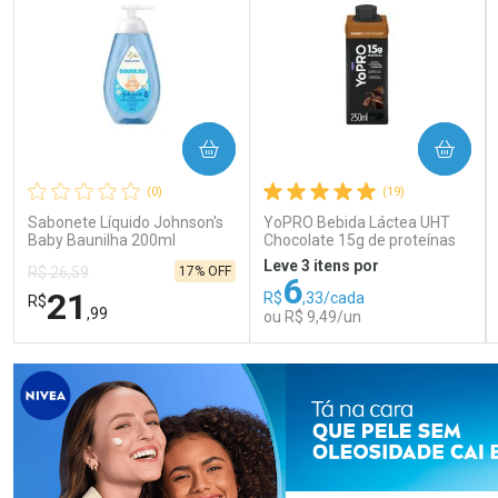
COMPRAR
COMPRAR
(0)
(19)
Sabonete Líquido Johnson's
YoPRO Bebida Láctea UHT
Baby Baunilha 200ml
Chocolate 15g de proteínas
250ml
Leve 3 itens por
17% OFF
R$ 26,59
6
21
R$
,33/cada
R$
,99
ou R$ 9,49/un
FECHAR
FECHAR
FEC
FEC
Laboratório
Laboratório
Por Menos
Por Menos