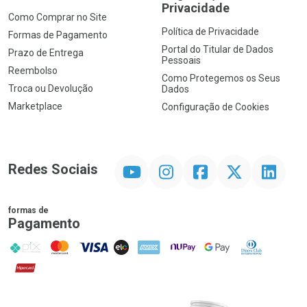
Privacidade
Como Comprar no Site
Política de Privacidade
Formas de Pagamento
Portal do Titular de Dados
Prazo de Entrega
Pessoais
Reembolso
Como Protegemos os Seus
Troca ou Devolução
Dados
Marketplace
Configuração de Cookies
YouTube
Instagram
Facebook
Twitter
Linkedin
Redes Sociais
formas de
Pagamento
PIX
MasterCard
VISA
ELO
AMEX
NuPay
Google Pay
Diners Club
Hipercard