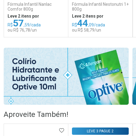
Fórmula Infantil Nanlac
Fórmula Infantil Nestonutri 1+
Comfor 800g
800g
Leve 2 itens por
Leve 2 itens por
57
44
R$
,59/cada
R$
,09/cada
ou R$ 76,78/un
ou R$ 58,79/un
FECHAR
FECHAR
FEC
FEC
Laboratório
Laboratório
Por Menos
Por Menos
Ativar Desconto
Ativar Desconto
Aproveite Também!
Comprar sem Desconto
Comprar sem Desconto
Comprar sem Desconto
Comprar sem Desconto
ADICIONAR AOS FAVORITOS
LEVE 3 PAGUE 2
Por R$ 76,78/cada
Por R$ 58,79/cada
Por R$ 76,78/cada
Por R$ 58,79/cada