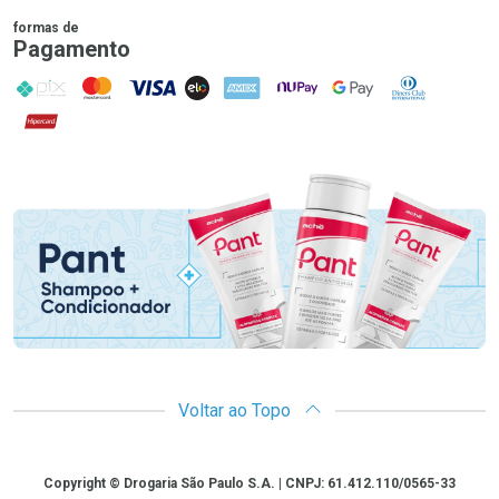
formas de
Pagamento
PIX
MasterCard
VISA
ELO
AMEX
NuPay
Google Pay
Diners Club
Hipercard
Promoção em Destaque
Voltar ao Topo
Copyright
Copyright © Drogaria São Paulo S.A. | CNPJ: 61.412.110/0565-33