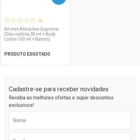
(0)
Kit mini Attractive Supreme
(Deo-colônia 30 ml + Body
Lotion 100 ml + Batom)
PRODUTO ESGOTADO
FECHAR
FECHAR
Tudo sobre a Drogaria São Paulo
Cadastre-se para receber novidades
Laboratório
Por Menos
Receba as melhores ofertas e super descontos
exclusivos!
Preencha o formulário abaixo para receber 
Nome