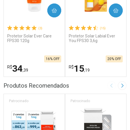
COMPRAR
COMPRAR
(3)
(15)
Protetor Solar Ever Care
Protetor Solar Labial Ever
FPS30 120g
You FPS30 3,6g
16% OFF
20% OFF
34
15
R$
R$
,39
,19
FECHAR
F
FECHAR
F
Produtos Recomendados
Imagem A
Pró
Laboratório
Laboratório
Por Menos
Por Menos
Patrocinado
Patrocinado