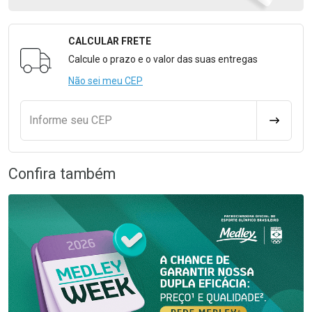
CALCULAR FRETE
Formulário para Calcular o Frete
Calcule o prazo e o valor das suas entregas
Não sei meu CEP
Informe seu CEP
CALCULA
Confira também