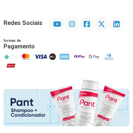
YouTube
Instagram
Facebook
Twitter
Linkedin
Redes Sociais
formas de
Pagamento
PIX
MasterCard
VISA
ELO
AMEX
NuPay
Google Pay
Diners Club
Hipercard
Promoção em Destaque