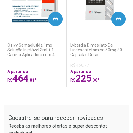
COMPRAR
COMPRAR
(0)
(0)
Ozivy Semaglutida 1mg
Lyberdia Dimesilato De
Ativar Desconto
Ativar Desconto
Solução Injetável 3ml + 1
Lisdexanfetamina 50mg 30
Caneta Aplicadora com 4
Comprar sem Desconto
Cápsulas Duras
Comprar sem Desconto
Agulhas
Por R$ 34,39/cada
Por R$ 15,19/cada
Comprar sem Desconto
Comprar sem Desconto
R$ 450,77
Por R$ 34,39/cada
Por R$ 15,19/cada
A partir de
A partir de
464
225
R$
,81*
R$
,38*
FECHAR
F
FECHAR
F
Tudo sobre a Drogaria São Paulo
Laboratório
Laboratório
Por Menos
Por Menos
Cadastre-se para receber novidades
Receba as melhores ofertas e super descontos