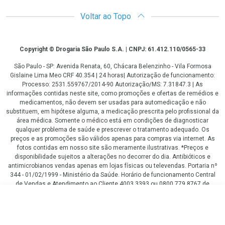
Voltar ao Topo
Copyright
Copyright © Drogaria São Paulo S.A. | CNPJ: 61.412.110/0565-33
São Paulo - SP: Avenida Renata, 60, Chácara Belenzinho - Vila Formosa
Gislaine Lima Meo CRF 40.354 | 24 horas| Autorização de funcionamento:
Processo: 2531.559767/2014-90 Autorização/MS: 7.31847.3 | As
informações contidas neste site, como promoções e ofertas de remédios e
medicamentos, não devem ser usadas para automedicação e não
substituem, em hipótese alguma, a medicação prescrita pelo profissional da
área médica. Somente o médico está em condições de diagnosticar
qualquer problema de saúde e prescrever o tratamento adequado. Os
preços e as promoções são válidos apenas para compras via internet. As
fotos contidas em nosso site são meramente ilustrativas. *Preços e
disponibilidade sujeitos a alterações no decorrer do dia. Antibióticos e
antimicrobianos vendas apenas em lojas físicas ou televendas. Portaria nº
344 - 01/02/1999 - Ministério da Saúde. Horário de funcionamento Central
de Vendas e Atendimento ao Cliente 4003 3393 ou 0800 779 8767 de
domingo a domingo das 08h00 às 20h00.
LGPD Aceite os Cookies
R$ 39,45
COMPRAR