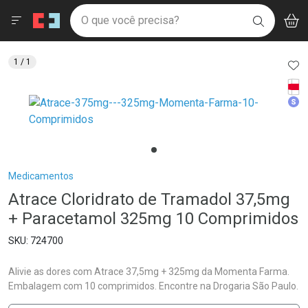
Drogaria São Paulo
Menu
Aces
Ir direto para a home
O que você precisa?
V
i
BUSCAR
Navegue pela página
Ir direto para o conteúdo
Faça a sua busca
Ir direto para a busca
Ir direto para a conta
AD
1
/ 1
Ir direto para a ajuda
Tarj
Ir direto para a notificações
Med
Ir direto para o carrinho
Ir direto para o menu
Breadcrumb
Medicamentos
Atrace Cloridrato de Tramadol 37,5mg
+ Paracetamol 325mg 10 Comprimidos
724700
Alivie as dores com Atrace 37,5mg + 325mg da Momenta Farma.
Embalagem com 10 comprimidos. Encontre na Drogaria São Paulo.