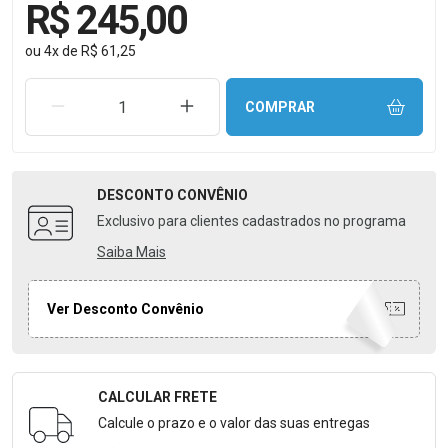
R$ 245,00
ou
4
x
de
R$ 61,25
REMOVER UMA UNIDADE
AUMENTAR UMA UNIDADE
COMPRAR
DESCONTO
CONVÊNIO
Exclusivo para clientes cadastrados no programa
Saiba Mais
Ver Desconto Convênio
CALCULAR FRETE
Formulário para Calcular o Frete
Calcule o prazo e o valor das suas entregas