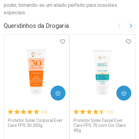
poder, tornando-se um aliado perfeito para ocasiões
especiais.
Queridinhos da Drogaria
Imagem A
Pró
ADICIONAR AOS FAVORITOS
ADIC
COMPRAR
COMPRAR
(12)
(12)
Protetor Solar Corporal Ever
Protetor Solar Facial Ever
Care FPS 30 200g
Care FPS 70 com Cor Claro
40g