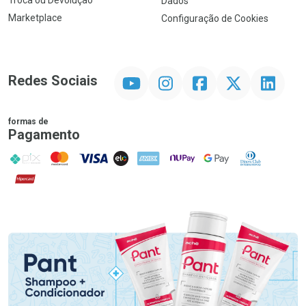
Troca ou Devolução
Dados
Marketplace
Configuração de Cookies
YouTube
Instagram
Facebook
Twitter
Linkedin
Redes Sociais
formas de
Pagamento
PIX
MasterCard
VISA
ELO
AMEX
NuPay
Google Pay
Diners Club
Hipercard
Promoção em Destaque