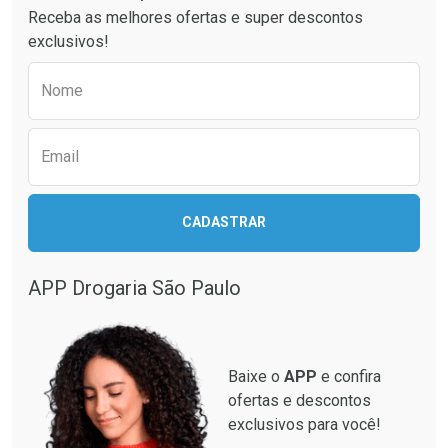
Receba as melhores ofertas e super descontos
Comprar sem Desconto
Comprar sem Desconto
exclusivos!
Por R$ 42,13/cada
Por R$ 34,99/cada
Comprar sem Desconto
Comprar sem Desconto
Preencha o formulário abaixo para receber 
Por R$ 42,13/cada
Por R$ 34,99/cada
Nome
Email
CADASTRAR
APP Drogaria São Paulo
Baixe o
APP
e confira
ofertas e descontos
exclusivos para você!