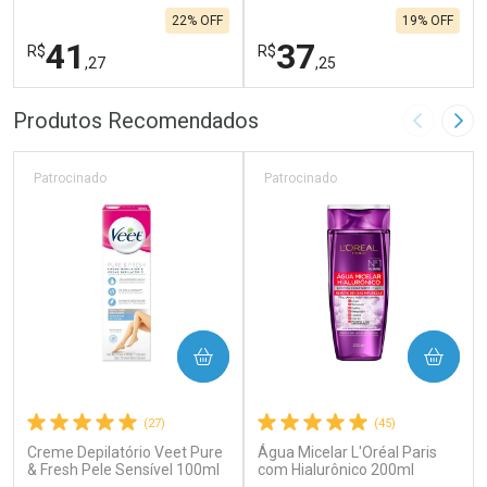
22% OFF
19% OFF
41
37
R$
R$
,27
,25
FECHAR
F
FECHAR
F
Produtos Recomendados
Imagem A
Pró
Laboratório
Laboratório
Por Menos
Por Menos
Patrocinado
Patrocinado
COMPRAR
COMPRAR
(27)
(45)
Creme Depilatório Veet Pure
Água Micelar L'Oréal Paris
Ativar Desconto
Ativar Desconto
& Fresh Pele Sensível 100ml
com Hialurônico 200ml