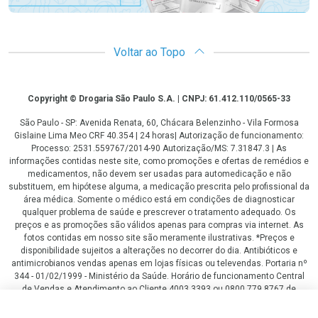
Voltar ao Topo
Copyright
Copyright © Drogaria São Paulo S.A. | CNPJ: 61.412.110/0565-33
São Paulo - SP: Avenida Renata, 60, Chácara Belenzinho - Vila Formosa
Gislaine Lima Meo CRF 40.354 | 24 horas| Autorização de funcionamento:
Processo: 2531.559767/2014-90 Autorização/MS: 7.31847.3 | As
informações contidas neste site, como promoções e ofertas de remédios e
medicamentos, não devem ser usadas para automedicação e não
substituem, em hipótese alguma, a medicação prescrita pelo profissional da
área médica. Somente o médico está em condições de diagnosticar
qualquer problema de saúde e prescrever o tratamento adequado. Os
preços e as promoções são válidos apenas para compras via internet. As
fotos contidas em nosso site são meramente ilustrativas. *Preços e
disponibilidade sujeitos a alterações no decorrer do dia. Antibióticos e
antimicrobianos vendas apenas em lojas físicas ou televendas. Portaria nº
344 - 01/02/1999 - Ministério da Saúde. Horário de funcionamento Central
de Vendas e Atendimento ao Cliente 4003 3393 ou 0800 779 8767 de
domingo a domingo das 08h00 às 20h00.
R$ 499,00