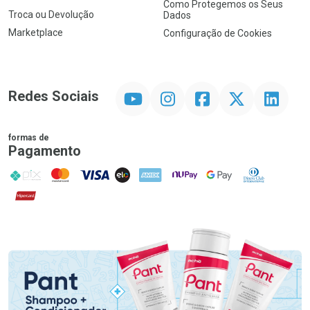
Como Protegemos os Seus
Troca ou Devolução
Dados
Marketplace
Configuração de Cookies
YouTube
Instagram
Facebook
Twitter
Linkedin
Redes Sociais
formas de
Pagamento
PIX
MasterCard
VISA
ELO
AMEX
NuPay
Google Pay
Diners Club
Hipercard
Promoção em Destaque