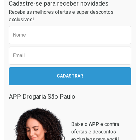
Cadastre-se para receber novidades
Ativar Desconto
Ativar Desconto
Receba as melhores ofertas e super descontos
Comprar sem Desconto
Comprar sem Desconto
exclusivos!
Por R$ 42,13/cada
Por R$ 34,99/cada
Comprar sem Desconto
Comprar sem Desconto
Preencha o formulário abaixo para receber 
Por R$ 42,13/cada
Por R$ 34,99/cada
Nome
Email
CADASTRAR
APP Drogaria São Paulo
Baixe o
APP
e confira
ofertas e descontos
exclusivos para você!