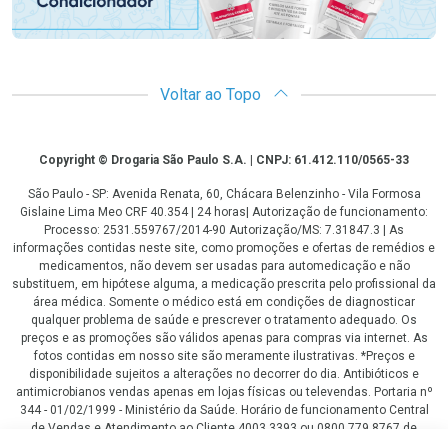
Voltar ao Topo
Copyright
Copyright © Drogaria São Paulo S.A. | CNPJ: 61.412.110/0565-33
São Paulo - SP: Avenida Renata, 60, Chácara Belenzinho - Vila Formosa
Gislaine Lima Meo CRF 40.354 | 24 horas| Autorização de funcionamento:
Processo: 2531.559767/2014-90 Autorização/MS: 7.31847.3 | As
informações contidas neste site, como promoções e ofertas de remédios e
medicamentos, não devem ser usadas para automedicação e não
substituem, em hipótese alguma, a medicação prescrita pelo profissional da
área médica. Somente o médico está em condições de diagnosticar
qualquer problema de saúde e prescrever o tratamento adequado. Os
preços e as promoções são válidos apenas para compras via internet. As
fotos contidas em nosso site são meramente ilustrativas. *Preços e
disponibilidade sujeitos a alterações no decorrer do dia. Antibióticos e
antimicrobianos vendas apenas em lojas físicas ou televendas. Portaria nº
344 - 01/02/1999 - Ministério da Saúde. Horário de funcionamento Central
de Vendas e Atendimento ao Cliente 4003 3393 ou 0800 779 8767 de
domingo a domingo das 08h00 às 20h00.