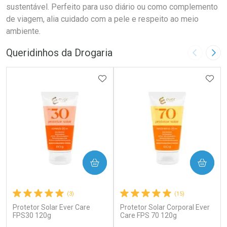
sustentável. Perfeito para uso diário ou como complemento
de viagem, alia cuidado com a pele e respeito ao meio
ambiente.
Queridinhos da Drogaria
Imagem A
Pró
ADICIONAR AOS FAVORITOS
ADIC
COMPRAR
COMPRAR
(3)
(15)
Protetor Solar Ever Care
Protetor Solar Corporal Ever
FPS30 120g
Care FPS 70 120g