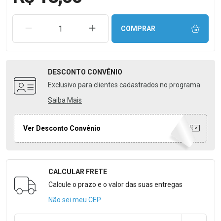
REMOVER UMA UNIDADE
AUMENTAR UMA UNIDADE
COMPRAR
DESCONTO
CONVÊNIO
Exclusivo para clientes cadastrados no programa
Saiba Mais
Ver Desconto Convênio
CALCULAR FRETE
Formulário para Calcular o Frete
Calcule o prazo e o valor das suas entregas
Não sei meu CEP