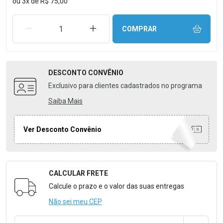
ou
3
x
de
R$ 75,00
REMOVER UMA UNIDADE
AUMENTAR UMA UNIDADE
COMPRAR
DESCONTO
CONVÊNIO
Exclusivo para clientes cadastrados no programa
Saiba Mais
Ver Desconto Convênio
CALCULAR FRETE
Formulário para Calcular o Frete
Calcule o prazo e o valor das suas entregas
Não sei meu CEP