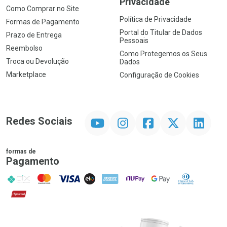
Privacidade
Como Comprar no Site
Política de Privacidade
Formas de Pagamento
Portal do Titular de Dados
Prazo de Entrega
Pessoais
Reembolso
Como Protegemos os Seus
Troca ou Devolução
Dados
Marketplace
Configuração de Cookies
YouTube
Instagram
Facebook
Twitter
Linkedin
Redes Sociais
formas de
Pagamento
PIX
MasterCard
VISA
ELO
AMEX
NuPay
Google Pay
Diners Club
Hipercard
Promoção em Destaque