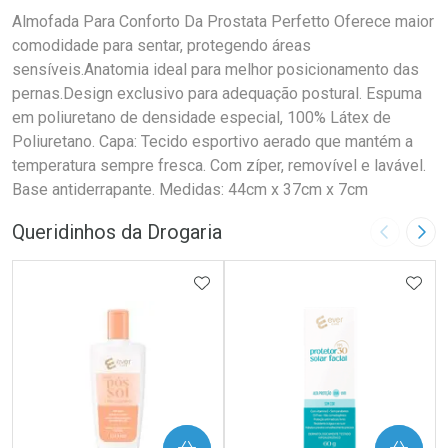
Almofada Para Conforto Da Prostata Perfetto Oferece maior
comodidade para sentar, protegendo áreas
sensíveis.Anatomia ideal para melhor posicionamento das
pernas.Design exclusivo para adequação postural. Espuma
em poliuretano de densidade especial, 100% Látex de
Poliuretano. Capa: Tecido esportivo aerado que mantém a
temperatura sempre fresca. Com zíper, removível e lavável.
Base antiderrapante. Medidas: 44cm x 37cm x 7cm
Queridinhos da Drogaria
Imagem A
Pró
ADICIONAR AOS FAVORITOS
ADIC