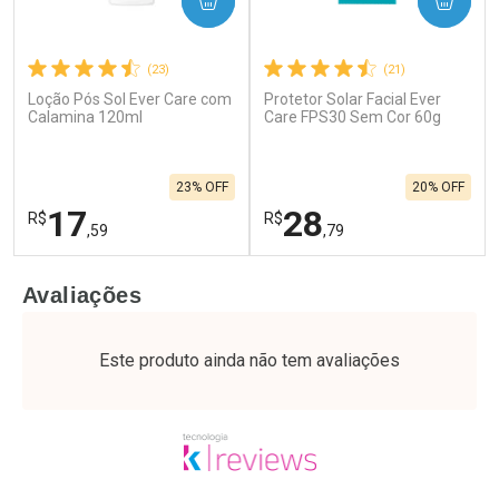
COMPRAR
COMPRAR
(23)
(21)
Loção Pós Sol Ever Care com
Protetor Solar Facial Ever
Calamina 120ml
Care FPS30 Sem Cor 60g
23% OFF
20% OFF
17
28
R$
R$
,59
,79
FECHAR
F
FECHAR
F
Avaliações
Laboratório
Laboratório
Por Menos
Por Menos
Este produto ainda não tem avaliações