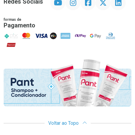
Redes Sociais
formas de
Pagamento
PIX
MasterCard
VISA
ELO
AMEX
NuPay
Google Pay
Diners Club
Hipercard
Promoção em Destaque
Voltar ao Topo