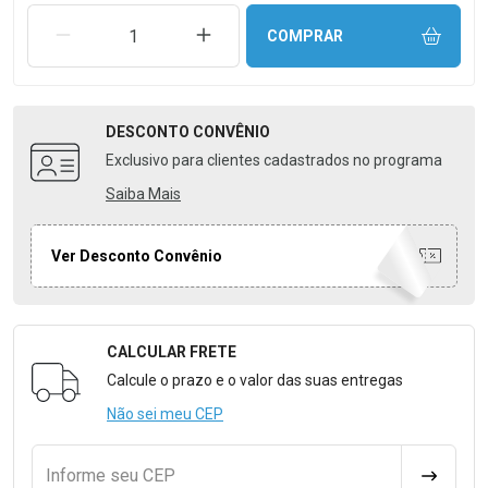
REMOVER UMA UNIDADE
AUMENTAR UMA UNIDADE
COMPRAR
DESCONTO
CONVÊNIO
Exclusivo para clientes cadastrados no programa
Saiba Mais
Ver Desconto Convênio
CALCULAR FRETE
Formulário para Calcular o Frete
Calcule o prazo e o valor das suas entregas
Não sei meu CEP
Informe seu CEP
CALCULA