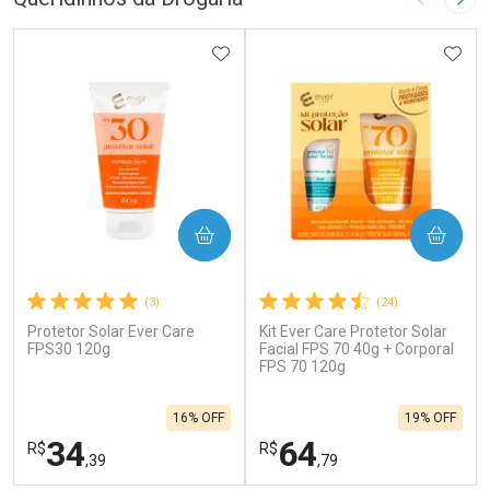
Imagem A
Pró
ADICIONAR AOS FAVORITOS
ADIC
COMPRAR
COMPRAR
(3)
(24)
Protetor Solar Ever Care
Kit Ever Care Protetor Solar
FPS30 120g
Facial FPS 70 40g + Corporal
FPS 70 120g
16% OFF
19% OFF
34
64
R$
R$
,39
,79