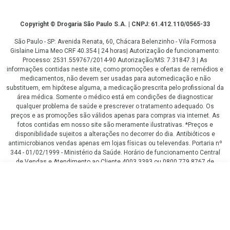
Copyright
Copyright © Drogaria São Paulo S.A. | CNPJ: 61.412.110/0565-33
São Paulo - SP: Avenida Renata, 60, Chácara Belenzinho - Vila Formosa
Gislaine Lima Meo CRF 40.354 | 24 horas| Autorização de funcionamento:
Processo: 2531.559767/2014-90 Autorização/MS: 7.31847.3 | As
informações contidas neste site, como promoções e ofertas de remédios e
medicamentos, não devem ser usadas para automedicação e não
substituem, em hipótese alguma, a medicação prescrita pelo profissional da
área médica. Somente o médico está em condições de diagnosticar
qualquer problema de saúde e prescrever o tratamento adequado. Os
preços e as promoções são válidos apenas para compras via internet. As
fotos contidas em nosso site são meramente ilustrativas. *Preços e
disponibilidade sujeitos a alterações no decorrer do dia. Antibióticos e
antimicrobianos vendas apenas em lojas físicas ou televendas. Portaria nº
344 - 01/02/1999 - Ministério da Saúde. Horário de funcionamento Central
de Vendas e Atendimento ao Cliente 4003 3393 ou 0800 779 8767 de
domingo a domingo das 08h00 às 20h00.
R$ 83,90
LGPD Aceite os Cookies
COMPRAR
ou
3
x
de
R$ 27,96