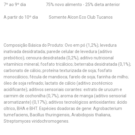
7º ao 9º dia 75% novo alimento - 25% dieta anterior
A partir do 10º dia Somente Alcon Eco Club Tucanos
Composição Básica do Produto: Ovo em pó (1,2%); levedura
inativada desidratada; parede celular de levedura (aditivo
prebiótico); cenoura desidratada (0,2%); aditivo nutricional
vitamínico mineral; fosfato tricálcico; beterraba desidratada (0,1%);
carbonato de cálcio; proteína texturizada de soja; fosfato
monocálcico; fécula de mandioca; farelo de soja; farinha de milho;
óleo de soja refinado; lactato de cálcio (aditivo zootécnico
acidificante); aditivos sensoriais corantes: extrato de urucum e
carmim de cochonilha (0,7%); aroma de manga (aditivo sensorial
aromatizante) (0,17%); aditivos tecnológicos antioxidantes: ácido
cítrico, BHA e BHT. Espécies doadoras de gene: Agrobacterium
tumefaciens, Bacillus thuringiensis, Arabidopsis thaliana,
Streptomyces viridochromogenes.