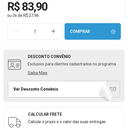
R$ 83,90
ou
3
x
de
R$ 27,96
REMOVER UMA UNIDADE
AUMENTAR UMA UNIDADE
COMPRAR
DESCONTO
CONVÊNIO
Exclusivo para clientes cadastrados no programa
Saiba Mais
Ver Desconto Convênio
CALCULAR FRETE
Formulário para Calcular o Frete
Calcule o prazo e o valor das suas entregas