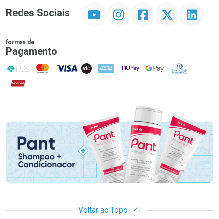
YouTube
Instagram
Facebook
Twitter
Linkedin
Redes Sociais
formas de
Pagamento
PIX
MasterCard
VISA
ELO
AMEX
NuPay
Google Pay
Diners Club
Hipercard
Promoção em Destaque
Voltar ao Topo