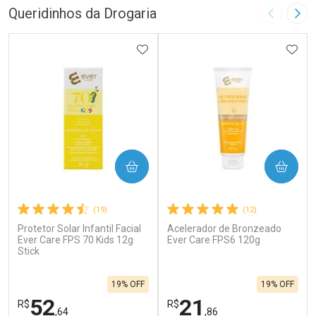
Queridinhos da Drogaria
Imagem A
Pró
ADICIONAR AOS FAVORITOS
ADIC
COMPRAR
COMPRAR
(19)
(12)
Protetor Solar Infantil Facial
Acelerador de Bronzeado
Ever Care FPS 70 Kids 12g
Ever Care FPS6 120g
Stick
19% OFF
19% OFF
52
21
R$
R$
,64
,86