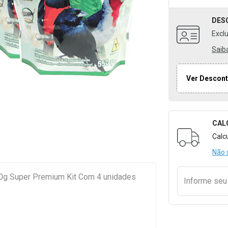
DES
Excl
Saib
Ver Descont
CAL
Formulári
Calc
Não 
50g Super Premium Kit Com 4 unidades
Informe se