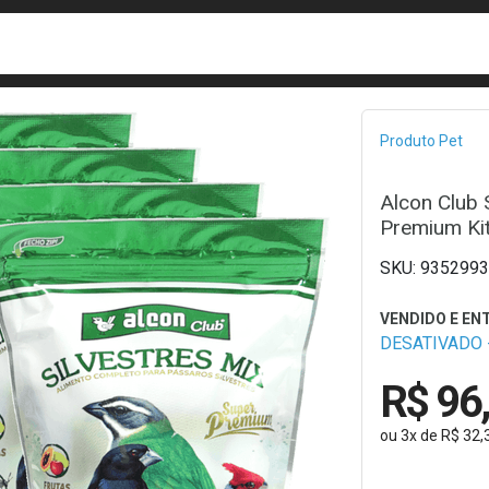
busca
isa?
Bread
Produto Pet
Alcon Club 
Premium Ki
9352993
DESATIVADO -
R$ 96
ou
3
x
de
R$ 32,