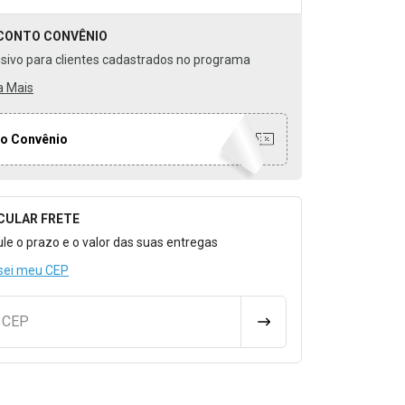
CONTO
CONVÊNIO
usivo para clientes cadastrados no programa
a Mais
o Convênio
CULAR FRETE
o para Calcular o Frete
ule o prazo e o valor das suas entregas
sei meu CEP
u CEP
CALCULAR FRETE