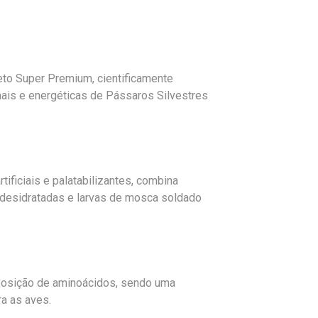
eto Super Premium, cientificamente
nais e energéticas de Pássaros Silvestres
tificiais e palatabilizantes, combina
 desidratadas e larvas de mosca soldado
osição de aminoácidos, sendo uma
ra as aves.