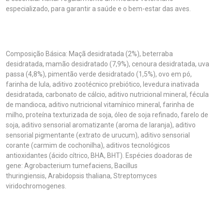
especializado, para garantir a saúde e o bem-estar das aves.
Composição Básica: Maçã desidratada (2%), beterraba
desidratada, mamão desidratado (7,9%), cenoura desidratada, uva
passa (4,8%), pimentão verde desidratado (1,5%), ovo em pó,
farinha de lula, aditivo zootécnico prebiótico, levedura inativada
desidratada, carbonato de cálcio, aditivo nutricional mineral, fécula
de mandioca, aditivo nutricional vitamínico mineral, farinha de
milho, proteína texturizada de soja, óleo de soja refinado, farelo de
soja, aditivo sensorial aromatizante (aroma de laranja), aditivo
sensorial pigmentante (extrato de urucum), aditivo sensorial
corante (carmim de cochonilha), aditivos tecnológicos
antioxidantes (ácido cítrico, BHA, BHT). Espécies doadoras de
gene: Agrobacterium tumefaciens, Bacillus
thuringiensis, Arabidopsis thaliana, Streptomyces
viridochromogenes.