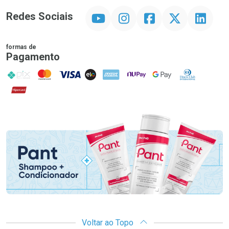
YouTube
Instagram
Facebook
Twitter
Linkedin
Redes Sociais
formas de
Pagamento
PIX
MasterCard
VISA
ELO
AMEX
NuPay
Google Pay
Diners Club
Hipercard
Promoção em Destaque
Voltar ao Topo