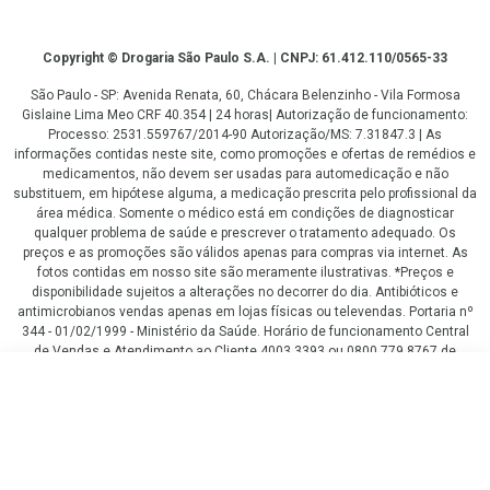
Copyright
Copyright © Drogaria São Paulo S.A. | CNPJ: 61.412.110/0565-33
São Paulo - SP: Avenida Renata, 60, Chácara Belenzinho - Vila Formosa
Gislaine Lima Meo CRF 40.354 | 24 horas| Autorização de funcionamento:
Processo: 2531.559767/2014-90 Autorização/MS: 7.31847.3 | As
informações contidas neste site, como promoções e ofertas de remédios e
medicamentos, não devem ser usadas para automedicação e não
substituem, em hipótese alguma, a medicação prescrita pelo profissional da
área médica. Somente o médico está em condições de diagnosticar
qualquer problema de saúde e prescrever o tratamento adequado. Os
preços e as promoções são válidos apenas para compras via internet. As
fotos contidas em nosso site são meramente ilustrativas. *Preços e
disponibilidade sujeitos a alterações no decorrer do dia. Antibióticos e
antimicrobianos vendas apenas em lojas físicas ou televendas. Portaria nº
344 - 01/02/1999 - Ministério da Saúde. Horário de funcionamento Central
de Vendas e Atendimento ao Cliente 4003 3393 ou 0800 779 8767 de
domingo a domingo das 08h00 às 20h00.
R$ 76,90
LGPD Aceite os Cookies
COMPRAR
ou
3
x
de
R$ 25,63