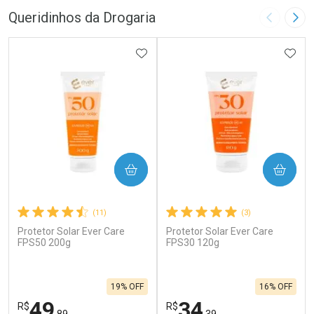
Queridinhos da Drogaria
Imagem A
Pró
ADICIONAR AOS FAVORITOS
ADIC
COMPRAR
COMPRAR
(11)
(3)
Protetor Solar Ever Care
Protetor Solar Ever Care
FPS50 200g
FPS30 120g
19% OFF
16% OFF
49
34
R$
R$