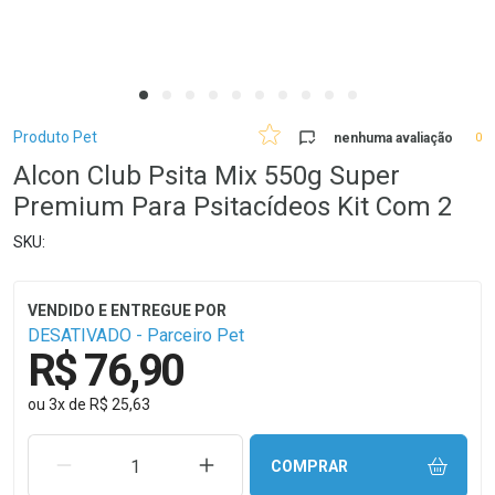
Breadcrumb
Produto Pet
nenhuma avaliação
0
Alcon Club Psita Mix 550g Super
Premium Para Psitacídeos Kit Com 2
DESATIVADO - Parceiro Pet
R$ 76,90
ou
3
x
de
R$ 25,63
REMOVER UMA UNIDADE
AUMENTAR UMA UNIDADE
COMPRAR