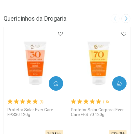
Queridinhos da Drogaria
Imagem A
Pró
ADICIONAR AOS FAVORITOS
ADIC
COMPRAR
COMPRAR
(3)
(15)
Protetor Solar Ever Care
Protetor Solar Corporal Ever
FPS30 120g
Care FPS 70 120g
16% OFF
20% OFF