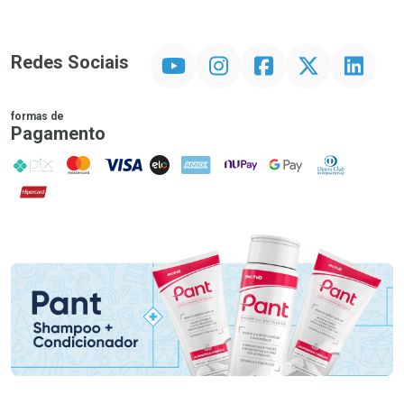
YouTube
Instagram
Facebook
Twitter
Linkedin
Redes Sociais
formas de
Pagamento
PIX
MasterCard
VISA
ELO
AMEX
NuPay
Google Pay
Diners Club
Hipercard
Promoção em Destaque