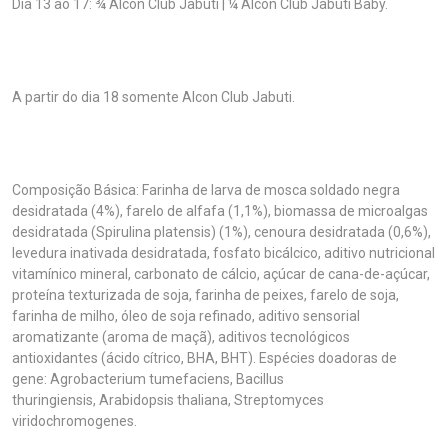
Dia 13 ao 17: ¾ Alcon Club Jabuti | ¼ Alcon Club Jabuti Baby.
A partir do dia 18 somente Alcon Club Jabuti.
Composição Básica: Farinha de larva de mosca soldado negra
desidratada (4%), farelo de alfafa (1,1%), biomassa de microalgas
desidratada (Spirulina platensis) (1%), cenoura desidratada (0,6%),
levedura inativada desidratada, fosfato bicálcico, aditivo nutricional
vitamínico mineral, carbonato de cálcio, açúcar de cana-de-açúcar,
proteína texturizada de soja, farinha de peixes, farelo de soja,
farinha de milho, óleo de soja refinado, aditivo sensorial
aromatizante (aroma de maçã), aditivos tecnológicos
antioxidantes (ácido cítrico, BHA, BHT). Espécies doadoras de
gene: Agrobacterium tumefaciens, Bacillus
thuringiensis, Arabidopsis thaliana, Streptomyces
viridochromogenes.