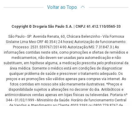
Voltar ao Topo
Copyright
Copyright © Drogaria São Paulo S.A. | CNPJ: 61.412.110/0565-33
São Paulo - SP: Avenida Renata, 60, Chácara Belenzinho - Vila Formosa
Gislaine Lima Meo CRF 40.354 | 24 horas| Autorização de funcionamento:
Processo: 2531.559767/2014-90 Autorização/MS: 7.31847.3 | As
informações contidas neste site, como promoções e ofertas de remédios e
medicamentos, não devem ser usadas para automedicação e não
substituem, em hipótese alguma, a medicação prescrita pelo profissional da
área médica. Somente o médico está em condições de diagnosticar
qualquer problema de saúde e prescrever o tratamento adequado. Os
preços e as promoções são válidos apenas para compras via internet. As
fotos contidas em nosso site são meramente ilustrativas. *Preços e
disponibilidade sujeitos a alterações no decorrer do dia. Antibióticos e
antimicrobianos vendas apenas em lojas físicas ou televendas. Portaria nº
344 - 01/02/1999 - Ministério da Saúde. Horário de funcionamento Central
de Vendas e Atendimento ao Cliente 4003 3393 ou 0800 779 8767 de
domingo a domingo das 08h00 às 20h00.
R$ 79,90
LGPD Aceite os Cookies
COMPRAR
ou
3
x
de
R$ 26,63