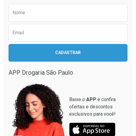
Comprar sem Desconto
Comprar sem Desconto
Preencha o formulário abaixo para receber 
Por R$ 34,39/cada
Por R$ 49,27/cada
Nome
Email
CADASTRAR
APP Drogaria São Paulo
Baixe o
APP
e confira
ofertas e descontos
exclusivos para você!