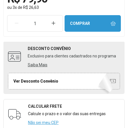
ou
3
x
de
R$ 26,63
REMOVER UMA UNIDADE
AUMENTAR UMA UNIDADE
COMPRAR
DESCONTO
CONVÊNIO
Exclusivo para clientes cadastrados no programa
Saiba Mais
Ver Desconto Convênio
CALCULAR FRETE
Formulário para Calcular o Frete
Calcule o prazo e o valor das suas entregas
Não sei meu CEP