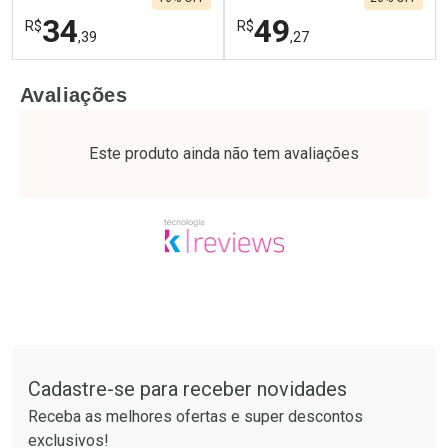
34
49
R$
R$
,39
,27
FECHAR
F
FECHAR
F
Avaliações
Laboratório
Laboratório
Por Menos
Por Menos
Este produto ainda não tem avaliações
Tudo sobre a Drogaria São Paulo
Cadastre-se para receber novidades
Ativar Desconto
Ativar Desconto
Receba as melhores ofertas e super descontos
Comprar sem Desconto
Comprar sem Desconto
exclusivos!
Por R$ 34,39/cada
Por R$ 49,27/cada