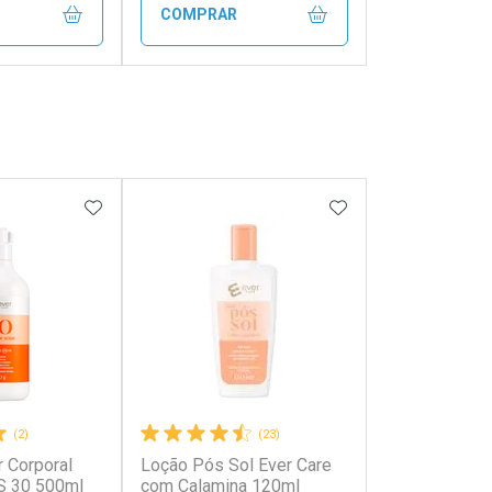
COMPRAR
FECHAR
FECHAR
FECHAR
FECHAR
rio
Laboratório
os
Por Menos
FAVORITOS
ADICIONAR AOS FAVORITOS
ADICIONAR AOS 
(2)
(23)
r Corporal
Loção Pós Sol Ever Care
onto
Ativar Desconto
S 30 500ml
com Calamina 120ml