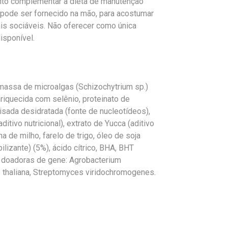
to complementar à dieta de manutenção
pode ser fornecido na mão, para acostumar
is sociáveis. Não oferecer como única
isponível.
omassa de microalgas (Schizochytrium sp.)
nriquecida com selênio, proteinato de
isada desidratada (fonte de nucleotídeos),
ditivo nutricional), extrato de Yucca (aditivo
a de milho, farelo de trigo, óleo de soja
bilizante) (5%), ácido cítrico, BHA, BHT
s doadoras de gene: Agrobacterium
is thaliana, Streptomyces viridochromogenes.