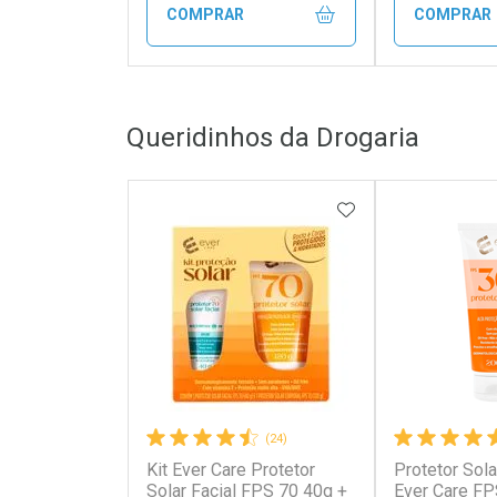
COMPRAR
COMPRAR
FECHAR
FECHAR
Queridinhos da Drogaria
Laboratório
Laborató
Por Menos
Por Men
ADICIONAR AOS 
(24)
Kit Ever Care Protetor
Protetor Sola
Ativar Desconto
Ativar Des
Solar Facial FPS 70 40g +
Ever Care FP