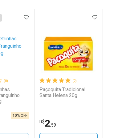
FAVORITOS
ADICIONAR AOS FAVORITOS
ADICIONAR AOS 
(0)
(2)
inhas
Paçoquita Tradicional
ranguinho
Santa Helena 20g
g
10% OFF
2
R$
,59