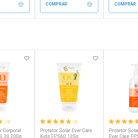
COMPRAR
COMPRAR
FECHAR
FECHAR
FECHAR
FECHAR
rio
Laboratório
Laborató
os
Por Menos
Por Men
FAVORITOS
ADICIONAR AOS FAVORITOS
ADICIONAR AOS 
(12)
(2)
r Corporal
Protetor Solar Ever Care
Protetor Sola
conto
Ativar Desconto
Ativar Desc
S 30 200g
Kids FPS60 120g
Ever Care FP