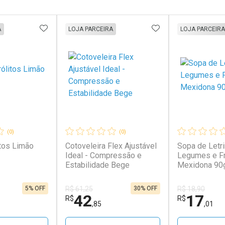
FAVORITOS
ADICIONAR AOS FAVORITOS
ADICIONAR AOS 
A
LOJA PARCEIRA
LOJA PARCEIRA
(0)
(0)
itos Limão
Cotoveleira Flex Ajustável
Sopa de Letr
Ideal - Compressão e
Legumes e F
Estabilidade Bege
Mexidona 90
5% OFF
30% OFF
R$ 61,25
R$ 18,90
42
17
R$
R$
,85
,01