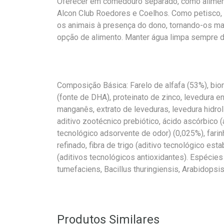
Oferecer em comedouro separado, como alimen
Alcon Club Roedores e Coelhos. Como petisco, 
os animais à presença do dono, tornando-os ma
opção de alimento. Manter água limpa sempre d
Composição Básica: Farelo de alfafa (53%), bi
(fonte de DHA), proteinato de zinco, levedura e
manganês, extrato de leveduras, levedura hidrol
aditivo zootécnico prebiótico, ácido ascórbico (a
tecnológico adsorvente de odor) (0,025%), farinh
refinado, fibra de trigo (aditivo tecnológico esta
(aditivos tecnológicos antioxidantes). Espécie
tumefaciens, Bacillus thuringiensis, Arabidops
Produtos Similares