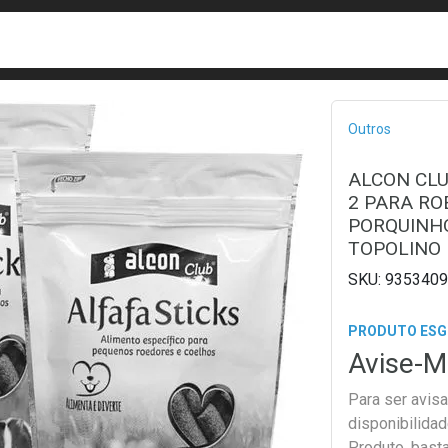
busca
isa?
Bread
Outros
ALCON CLU
2 PARA RO
PORQUINHO
TOPOLINO
9353409
PRODUTO ES
Avise-M
Para ser avis
disponibilida
Produto, bast