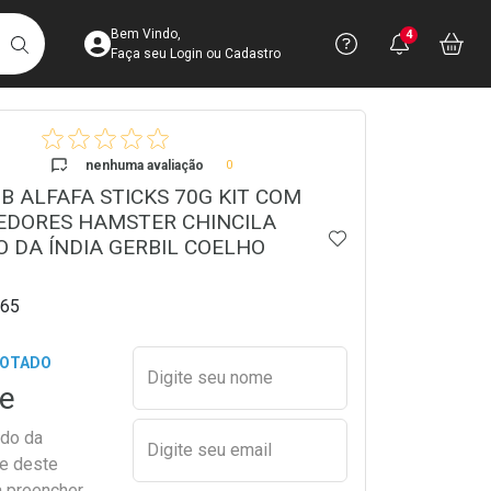
Acesse sua Conta
Precisa de 
Notific
Aces
Bem Vindo,
4
Você po
notifica
Vo
it
BUSCAR
Ver Recursos 
Faça seu Login ou Cadastro
crumb
Atendimento ao 
nenhuma avaliação
0
B ALFAFA STICKS 70G KIT COM
Central de Ajud
EDORES HAMSTER CHINCILA
ADICIONAR AOS 
Televendas
 DA ÍNDIA GERBIL COELHO
4003-3393
65
Preencher nome e email para s
GOTADO
Digite seu nome
e
ado da
Digite seu email
de deste
a preencher